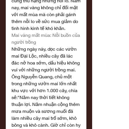
cũng trĩu nặng những nỗi lo. Năm 
nay, mai vàng không chỉ đối mặt 
với mất mùa mà còn phải gánh 
thêm nỗi lo về sức mua giảm do 
tình hình kinh tế khó khăn.
Mai vàng mất mùa: Nỗi buồn của 
người trồng
Những ngày này, dọc các vườn 
mai Đại Lộc, nhiều cây đã lác 
đác nở hoa sớm, dấu hiệu không 
vui với những người trồng mai. 
Ông Nguyễn Quang, chủ một 
trong những vườn mai lớn nhất 
khu vực với hơn 1.000 cây, chia 
sẻ:"Năm nay thời tiết không 
thuận lợi. Năm nhuận cộng thêm 
mưa muộn và sương muối đã 
làm nhiều cây mai trổ sớm, khô 
bông và khô cành. Giờ chỉ còn hy 