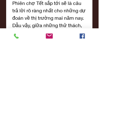
Phiên chợ Tết sắp tới sẽ là câu 
trả lời rõ ràng nhất cho những dự 
đoán về thị trường mai năm nay.
Dẫu vậy, giữa những thử thách, 
mai vàng Đại Lộc vẫn tỏa sáng 
như một biểu tượng không thể 
thiếu của mùa xuân Việt Nam. 
Với sự kiên nhẫn và tình yêu 
dành cho cây mai, người dân Đại 
Lộc đang nỗ lực từng ngày để 
mang đến những chậu mai đẹp 
nhất, góp phần làm rực rỡ thêm 
sắc xuân trong mọi nhà. Các bạn 
có thể tham khảo thêm về 
Những hình ảnh hoa mai vàng 
đẹp nhất không thể bỏ qua
.
0
0
2