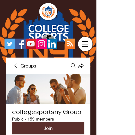
Groups
collegesportsny Group
Public
·
159 members
Join