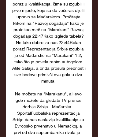
poraz u kvalifikacija, čime su izgubili i 
prvo mjesto, koje su do večeras dijelili 
upravo sa Mađarskom. Pročitajte 
klikom na "Razvoj događaja" kako je 
protekao meč na "Marakani" Razvoj 
događaja 22:47Kako izgleda tabela? 
Ne tako dobro za nas 22:44Bolan 
poraz! Reprezentacija Srbije izgubila 
je od Mađarske na "Marakani" 1:2, 
tako što je povela ranim autogolom 
Atile Salaja, a onda prosula prednost i 
sve bodove primivši dva gola u dva 
minuta. 

Ne možete na "Marakanu", ali evo 
gde možete da gledate TV prenos 
derbija Srbija - Mađarska - 
SportalFudbalska reprezentacija 
Srbije danas nastavlja kvalifikacije za 
Evropsko prvenstvo u Nemačkoj, a 
prvi od dva septembarska rivala je - 