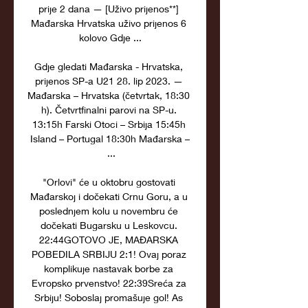
prije 2 dana — [Uživo prijenos**] 
Mađarska Hrvatska uživo prijenos 6 
kolovo Gdje ...

Gdje gledati Mađarska - Hrvatska, 
prijenos SP-a U21 28. lip 2023. — 
Mađarska – Hrvatska (četvrtak, 18:30 
h). Četvrtfinalni parovi na SP-u. 
13:15h Farski Otoci – Srbija 15:45h 
Island – Portugal 18:30h Mađarska –
 ...

"Orlovi" će u oktobru gostovati 
Mađarskoj i dočekati Crnu Goru, a u 
poslednjem kolu u novembru će 
dočekati Bugarsku u Leskovcu. 
22:44GOTOVO JE, MAĐARSKA 
POBEDILA SRBIJU 2:1! Ovaj poraz 
komplikuje nastavak borbe za 
Evropsko prvenstvo! 22:39Sreća za 
Srbiju! Soboslaj promašuje gol! As 