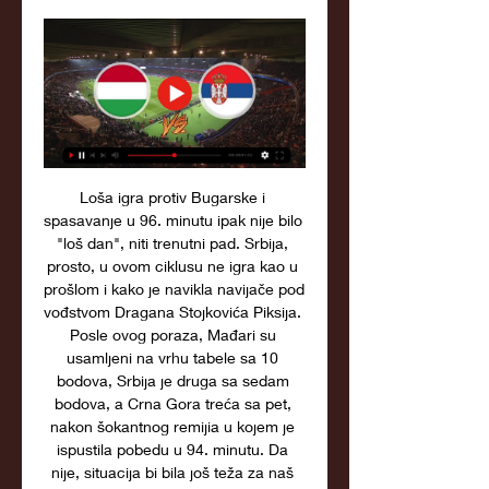
Loša igra protiv Bugarske i 
spasavanje u 96. minutu ipak nije bilo 
"loš dan", niti trenutni pad. Srbija, 
prosto, u ovom ciklusu ne igra kao u 
prošlom i kako je navikla navijače pod 
vođstvom Dragana Stojkovića Piksija. 
Posle ovog poraza, Mađari su 
usamljeni na vrhu tabele sa 10 
bodova, Srbija je druga sa sedam 
bodova, a Crna Gora treća sa pet, 
nakon šokantnog remijia u kojem je 
ispustila pobedu u 94. minutu. Da 
nije, situacija bi bila još teža za naš 