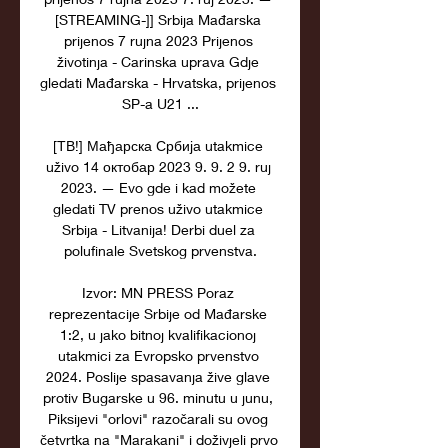
[STREAMING-]] Srbija Mađarska 
prijenos 7 rujna 2023 Prijenos 
životinja - Carinska uprava Gdje 
gledati Mađarska - Hrvatska, prijenos 
SP-a U21 ...

[ТВ!] Мађарска Србија utakmice 
uživo 14 октобар 2023 9. 9. 2 9. ruj 
2023. — Evo gde i kad možete 
gledati TV prenos uživo utakmice 
Srbija - Litvanija! Derbi duel za 
polufinale Svetskog prvenstva.

Izvor: MN PRESS Poraz 
reprezentacije Srbije od Mađarske 
1:2, u jako bitnoj kvalifikacionoj 
utakmici za Evropsko prvenstvo 
2024. Poslije spasavanja žive glave 
protiv Bugarske u 96. minutu u junu, 
Piksijevi "orlovi" razočarali su ovog 
četvrtka na "Marakani" i doživjeli prvo 