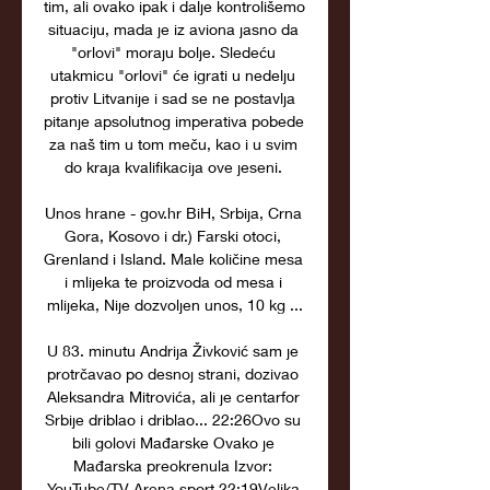
tim, ali ovako ipak i dalje kontrolišemo 
situaciju, mada je iz aviona jasno da 
"orlovi" moraju bolje. Sledeću 
utakmicu "orlovi" će igrati u nedelju 
protiv Litvanije i sad se ne postavlja 
pitanje apsolutnog imperativa pobede 
za naš tim u tom meču, kao i u svim 
do kraja kvalifikacija ove jeseni. 

Unos hrane - gov.hr BiH, Srbija, Crna 
Gora, Kosovo i dr.) Farski otoci, 
Grenland i Island. Male količine mesa 
i mlijeka te proizvoda od mesa i 
mlijeka, Nije dozvoljen unos, 10 kg ...

U 83. minutu Andrija Živković sam je 
protrčavao po desnoj strani, dozivao 
Aleksandra Mitrovića, ali je centarfor 
Srbije driblao i driblao... 22:26Ovo su 
bili golovi Mađarske Ovako je 
Mađarska preokrenula Izvor: 
YouTube/TV Arena sport 22:19Velika 