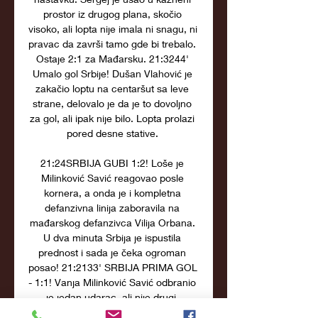
prostor iz drugog plana, skočio 
visoko, ali lopta nije imala ni snagu, ni 
pravac da završi tamo gde bi trebalo. 
Ostaje 2:1 za Mađarsku. 21:3244' 
Umalo gol Srbije! Dušan Vlahović je 
zakačio loptu na centaršut sa leve 
strane, delovalo je da je to dovoljno 
za gol, ali ipak nije bilo. Lopta prolazi 
pored desne stative. 

21:24SRBIJA GUBI 1:2! Loše je 
Milinković Savić reagovao posle 
kornera, a onda je i kompletna 
defanzivna linija zaboravila na 
mađarskog defanzivca Vilija Orbana. 
U dva minuta Srbija je ispustila 
prednost i sada je čeka ogroman 
posao! 21:2133' SRBIJA PRIMA GOL 
- 1:1! Vanja Milinković Savić odbranio 
je jedan udarac, ali nije drugi. 
Bernabaš Varga je poslao loptu u 