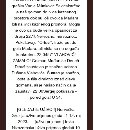
greška Vanje Milinković SavićaIstrčao 
je naš golman do ivice kaznenog 
prostora dok su još dvojica Mađara 
bili na ivici kaznenog prostora. Mogla 
je ovo da bude velika opasnost za 
Srbiju 22:18Nervozno, nervozno... 
Pokušavaju "Orlovi", traže put do 
gola Mađara, ali ništa se ne događa 
konkretno. 22:0457' VLAHOVIĆ! 
ZAMALO! Golman Mađarske Deneš 
Dibuš zaustavio je snažan udarac 
Dušana Vlahovića. Šutirao je snažno, 
lopta je išla direktno iznad glave 
golmana, ali je našao način da je 
zaustavi. 22:00Sergej pokušava - 
pored gola! U 54. 

[GLEDAJTE UŽIVO!!] Norveška 
Gruzija uživo prijenos gledati 1 12. ruj 
2023. — [uživo prijenos-] Irska 
Nizozemska uživo prijenos gledati 10 