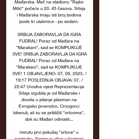
Mađarska. Meč na stadionu "Rajko 
Mitić" počeće u 20. 45 časova. Srbija 
i Mađarska imaju isti broj bodova 
posle tri utakmice - po sedam. 

SRBIJA ZABORAVLJA DA IGRA 
FUDBAL! Poraz od Mađara na 
"Marakani", sad se KOMPLIKUJE 
SVE! SRBIJA ZABORAVLJA DA IGRA 
FUDBAL! Poraz od Mađara na 
"Marakani", sad se KOMPLIKUJE 
SVE! 1 OBJAVLJENO: 07. 09. 2023. / 
19:17 POSLEDNJA OBJAVA: 07. / 
22:47 Uvodna vijest Reprezentacija 
Srbije izgubila je od Mađarske i 
dovela u pitanje plasman na 
Evropsko prvenstvo. Crnogorci 
kiksnuli, ali su se približili "orlovima", 
dok su Mađari odmakli... 

minutu prvi pokušaj "orlova" u 
nastavku. Sergej je ušao u kazneni 