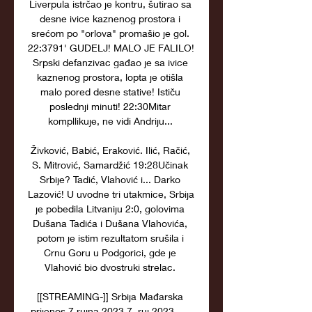
Liverpula istrčao je kontru, šutirao sa 
desne ivice kaznenog prostora i 
srećom po "orlova" promašio je gol. 
22:3791' GUDELJ! MALO JE FALILO! 
Srpski defanzivac gađao je sa ivice 
kaznenog prostora, lopta je otišla 
malo pored desne stative! Ističu 
poslednji minuti! 22:30Mitar 
kompllikuje, ne vidi Andriju... 

Živković, Babić, Eraković. Ilić, Račić, 
S. Mitrović, Samardžić 19:28Učinak 
Srbije? Tadić, Vlahović i... Darko 
Lazović! U uvodne tri utakmice, Srbija 
je pobedila Litvaniju 2:0, golovima 
Dušana Tadića i Dušana Vlahovića, 
potom je istim rezultatom srušila i 
Crnu Goru u Podgorici, gde je 
Vlahović bio dvostruki strelac. 

[[STREAMING-]] Srbija Mađarska 
prijenos 7 rujna 2023 7. ruj 2023. — 