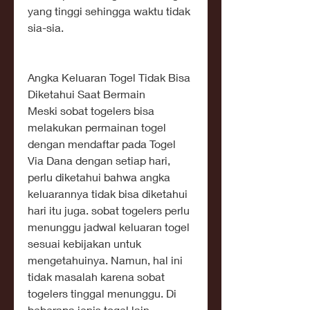
yang tinggi sehingga waktu tidak 
sia-sia.
Angka Keluaran Togel Tidak Bisa 
Diketahui Saat Bermain
Meski sobat togelers bisa 
melakukan permainan togel 
dengan mendaftar pada Togel 
Via Dana dengan setiap hari, 
perlu diketahui bahwa angka 
keluarannya tidak bisa diketahui 
hari itu juga. sobat togelers perlu 
menunggu jadwal keluaran togel 
sesuai kebijakan untuk 
mengetahuinya. Namun, hal ini 
tidak masalah karena sobat 
togelers tinggal menunggu. Di 
beberapa jenis togel lain, 