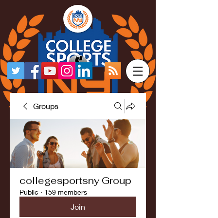
Groups
collegesportsny Group
Public
·
159 members
Join