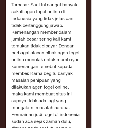
Terbesar. Saat ini sangat banyak 
sekali agen togel online di 
indonesia yang tidak jelas dan 
tidak bertanggung jawab. 
Kemenangan member dalam 
jumlah besar sering kali kami 
temukan tidak dibayar. Dengan 
berbagai alasan pihak agen togel 
online menolak untuk membayar 
kemenangan tersebut kepada 
member. Karna begitu banyak 
masalah penipuan yang 
dilakukan agen togel online, 
maka kami membuat situs ini 
supaya tidak ada lagi yang 
mengalami masalah serupa.
Permainan judi togel di indonesia 
sudah ada sejak zaman dulu, 
dimana pada saat itu pemain 