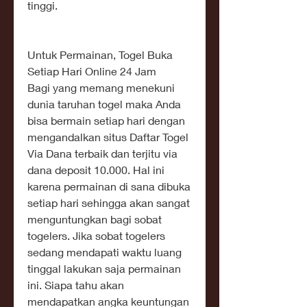
tinggi.
Untuk Permainan, Togel Buka 
Setiap Hari Online 24 Jam
Bagi yang memang menekuni 
dunia taruhan togel maka Anda 
bisa bermain setiap hari dengan 
mengandalkan situs Daftar Togel 
Via Dana terbaik dan terjitu via 
dana deposit 10.000. Hal ini 
karena permainan di sana dibuka 
setiap hari sehingga akan sangat 
menguntungkan bagi sobat 
togelers. Jika sobat togelers 
sedang mendapati waktu luang 
tinggal lakukan saja permainan 
ini. Siapa tahu akan 
mendapatkan angka keuntungan 