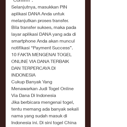
Selanjutnya, masukkan PIN 
aplikasi DANA Anda untuk 
melanjutkan proses transfer.
Bila transfer sukses, maka pada 
layar aplikasi DANA yang ada di 
smartphone Anda akan muncul 
notifikasi “Payment Success”.
10 FAKTA MENGENAI TOGEL 
ONLINE VIA DANA TERBAIK 
DAN TERPERCAYA DI 
INDONESIA
Cukup Banyak Yang 
Menawarkan Judi Togel Online 
Via Dana Di Indonesia
Jika berbicara mengenai togel, 
tentu memang ada banyak sekali 
nama yang sudah masuk di 
Indonesia ini. Di sini togel China 