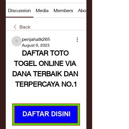
Discussion
Media
Members
About
Back
penjahatk265
penjahatk265
August 9, 2023
DAFTAR TOTO 
TOGEL ONLINE VIA 
DANA TERBAIK DAN 
TERPERCAYA NO.1