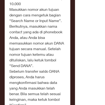
10.000
Masukkan nomor akun tujuan 
dengan cara mengetuk bagian 
“Search Name or Input Name”.
Berikutnya, masukkan nama 
contact yang ada di phonebook 
Anda, atau Anda bisa 
memasukkan nomor akun DANA 
tujuan secara manual. Setelah 
nomor tujuan ketemu atau 
dituliskan, lalu ketuk tombol 
“Send DANA”.
Sebelum transfer saldo DANA 
diproses, Anda harus 
mengkonfirmasi bahwa data 
yang Anda masukkan telah 
benar. Bila semua telah sesuai 
keinginan, maka ketuk tombol 
“Confirm”.