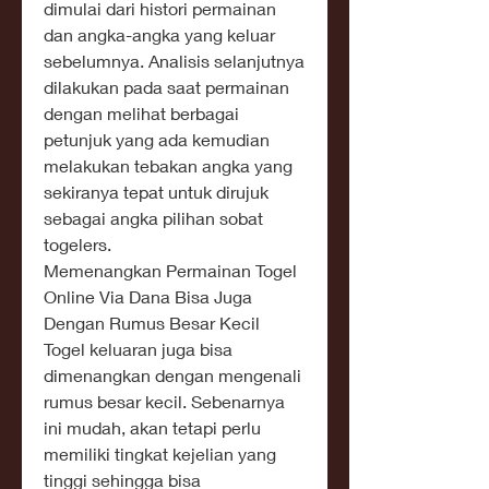
dimulai dari histori permainan 
dan angka-angka yang keluar 
sebelumnya. Analisis selanjutnya 
dilakukan pada saat permainan 
dengan melihat berbagai 
petunjuk yang ada kemudian 
melakukan tebakan angka yang 
sekiranya tepat untuk dirujuk 
sebagai angka pilihan sobat 
togelers.
Memenangkan Permainan Togel 
Online Via Dana Bisa Juga 
Dengan Rumus Besar Kecil
Togel keluaran juga bisa 
dimenangkan dengan mengenali 
rumus besar kecil. Sebenarnya 
ini mudah, akan tetapi perlu 
memiliki tingkat kejelian yang 
tinggi sehingga bisa 