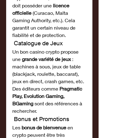
doit posséder une 
licence 
officielle
 (Curacao, Malta 
Gaming Authority, etc.). Cela 
garantit un certain niveau de 
fiabilité et de protection.
 Catalogue de Jeux
Un bon casino crypto propose 
une 
grande variété de jeux
 : 
machines à sous, jeux de table 
(blackjack, roulette, baccarat), 
jeux en direct, crash games, etc. 
Des éditeurs comme 
Pragmatic 
Play, Evolution Gaming, 
BGaming
 sont des références à 
rechercher.
 Bonus et Promotions
Les 
bonus de bienvenue
 en 
crypto peuvent être très 