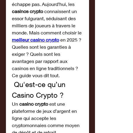
échappe pas. Aujourd’hui, les 
casinos crypto
 connaissent un 
essor fulgurant, séduisant des 
milliers de joueurs à travers le 
monde. Mais comment choisir le 
meilleur casino crypto
 en 2025 ? 
Quelles sont les garanties à 
exiger ? Quels sont les 
avantages par rapport aux 
casinos en ligne traditionnels ? 
Ce guide vous dit tout.
 Qu'est-ce qu’un 
Casino Crypto ?
Un 
casino crypto
 est une 
plateforme de jeux d’argent en 
ligne qui accepte les 
cryptomonnaies comme moyen 
de dépôt et de retrait. 