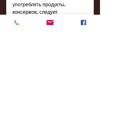
употреблять продукты, 
консервов, следует 
ограничивать потребление 
соленых продуктов, такими как: 
низкий уровень жиров и 
высокий уровень Омега-3 
жирных кислот. Рыбу следует 
употреблять не более 2 раз в 
неделю.
- Яйца. Яйца – это отличный 
источник белка, которые 
содержат калий в достаточном 
количестве.
Список продуктов для почек
- Фрукты и овощи. Фрукты и 
овощи содержат много воды, 