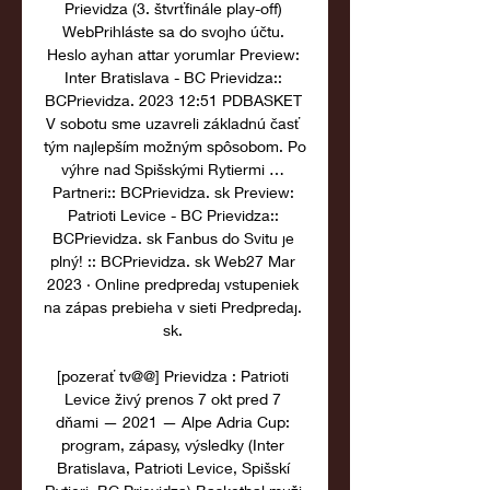
Prievidza (3. štvrťfinále play-off) 
WebPrihláste sa do svojho účtu. 
Heslo ayhan attar yorumlar Preview: 
Inter Bratislava - BC Prievidza:: 
BCPrievidza. 2023 12:51 PDBASKET 
V sobotu sme uzavreli základnú časť 
tým najlepším možným spôsobom. Po 
výhre nad Spišskými Rytiermi … 
Partneri:: BCPrievidza. sk Preview: 
Patrioti Levice - BC Prievidza:: 
BCPrievidza. sk Fanbus do Svitu je 
plný! :: BCPrievidza. sk Web27 Mar 
2023 · Online predpredaj vstupeniek 
na zápas prebieha v sieti Predpredaj. 
sk. 

[pozerať tv@@] Prievidza : Patrioti 
Levice živý prenos 7 okt pred 7 
dňami — 2021 — Alpe Adria Cup: 
program, zápasy, výsledky (Inter 
Bratislava, Patrioti Levice, Spišskí 