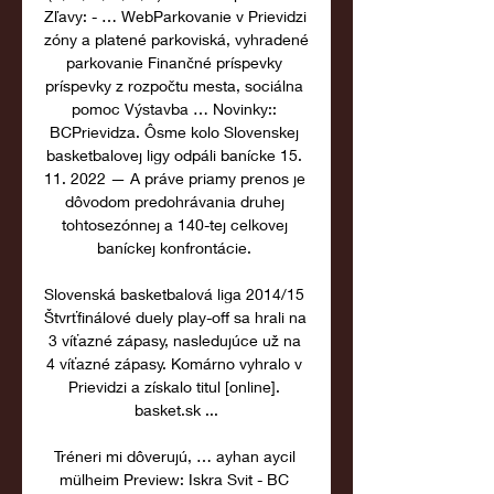
Zľavy: - … WebParkovanie v Prievidzi 
zóny a platené parkoviská, vyhradené 
parkovanie Finančné príspevky 
príspevky z rozpočtu mesta, sociálna 
pomoc Výstavba … Novinky:: 
BCPrievidza. Ôsme kolo Slovenskej 
basketbalovej ligy odpáli banícke 15. 
11. 2022 — A práve priamy prenos je 
dôvodom predohrávania druhej 
tohtosezónnej a 140-tej celkovej 
baníckej konfrontácie. 

Slovenská basketbalová liga 2014/15 
Štvrťfinálové duely play-off sa hrali na 
3 víťazné zápasy, nasledujúce už na 
4 víťazné zápasy. Komárno vyhralo v 
Prievidzi a získalo titul [online]. 
basket.sk ...

Tréneri mi dôverujú, … ayhan aycil 
mülheim Preview: Iskra Svit - BC 