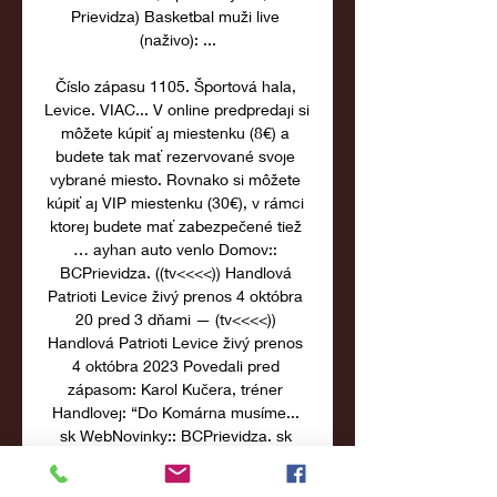
Prievidza) Basketbal muži live 
(naživo): ...

Číslo zápasu 1105. Športová hala, 
Levice. VIAC... V online predpredaji si 
môžete kúpiť aj miestenku (8€) a 
budete tak mať rezervované svoje 
vybrané miesto. Rovnako si môžete 
kúpiť aj VIP miestenku (30€), v rámci 
ktorej budete mať zabezpečené tiež 
… ayhan auto venlo Domov:: 
BCPrievidza. ((tv<<<<)) Handlová 
Patrioti Levice živý prenos 4 októbra 
20 pred 3 dňami — (tv<<<<)) 
Handlová Patrioti Levice živý prenos 
4 októbra 2023 Povedali pred 
zápasom: Karol Kučera, tréner 
Handlovej: “Do Komárna musíme... 
sk WebNovinky:: BCPrievidza. sk 
Rozhovory Novinky Rozhovory 
Najradšej by hral každý deň, učí sa z 