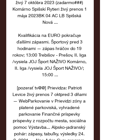
živý 7 októbra 2023 (zadarmo###) 
Komárno Spišskí Rytieri živý prenos 1 
mája 2023BK 04 AC LB Spišská 
Nová ...

Kvalifikácia na EURO pokračuje 
ďalšími zápasmi. Športový pred 3 
hodinami — zápas hráčov do 19 
rokov; 13:00 Trebišov - Prešov, II. liga 
/vysiela JOJ Šport NAŽIVO Komárno, 
II. liga /vysiela JOJ Šport NAŽIVO/; 
15:00 ...

[pozerať tv@@] Prievidza: Patrioti 
Levice živý prenos 7 oktpred 3 dňami 
— WebParkovanie v Prievidzi zóny a 
platené parkoviská, vyhradené 
parkovanie Finančné príspevky 
príspevky z rozpočtu mesta, sociálna 
pomoc Výstavba... Alpsko-jadranský 
pohár: zápasy, tabuľky, výsledky 24. 