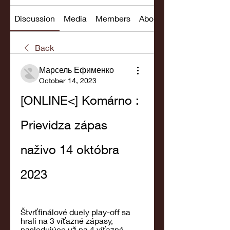
Discussion
Media
Members
About
Back
Марсель Ефименко
October 14, 2023
[ONLINE<] Komárno : 
Prievidza zápas 
naživo 14 októbra 
2023
Štvrťfinálové duely play-off sa 
hrali na 3 víťazné zápasy, 
nasledujúce už na 4 víťazné 