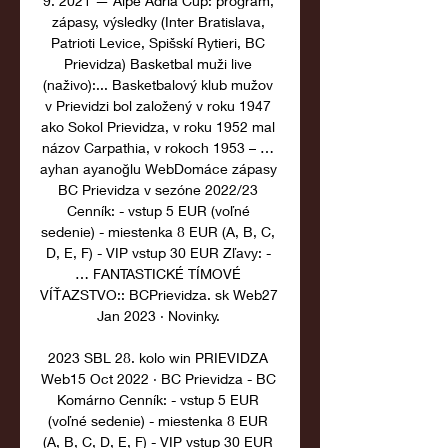
9. 2021 — Alpe Adria Cup: program, 
zápasy, výsledky (Inter Bratislava, 
Patrioti Levice, Spišskí Rytieri, BC 
Prievidza) Basketbal muži live 
(naživo):... Basketbalový klub mužov 
v Prievidzi bol založený v roku 1947 
ako Sokol Prievidza, v roku 1952 mal 
názov Carpathia, v rokoch 1953 – … 
ayhan ayanoğlu WebDomáce zápasy 
BC Prievidza v sezóne 2022/23 
Cenník: - vstup 5 EUR (voľné 
sedenie) - miestenka 8 EUR (A, B, C, 
D, E, F) - VIP vstup 30 EUR Zľavy: - 
… FANTASTICKÉ TÍMOVÉ 
VÍŤAZSTVO:: BCPrievidza. sk Web27 
Jan 2023 · Novinky. 

2023 SBL 28. kolo win PRIEVIDZA 
Web15 Oct 2022 · BC Prievidza - BC 
Komárno Cenník: - vstup 5 EUR 
(voľné sedenie) - miestenka 8 EUR 
(A, B, C, D, E, F) - VIP vstup 30 EUR 