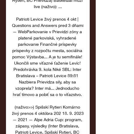
Rytieri, BC Prievidza) Basketbal muži 
live (naživo): ...

Patrioti Levice živý prenos 4 okt | 
Questions and Answers pred 3 dňami 
— WebParkovanie v Prievidzi zóny a 
platené parkoviská, vyhradené 
parkovanie Finančné príspevky 
príspevky z rozpočtu mesta, sociálna 
pomoc Výstavba... A je tu semifinále! 
Ukončili sme víťazné ťaženie Levíc! 
Predohrávka 9. kola Niké SBL: Inter 
Bratislava – Patrioti Levice 89:81 
Nazbiera Prievidza sily, aby sa 
vzoprela? Inter má... Jednoducho 
hrať tímovo a pobiť sa o to víťazstvo. 

(naživo>>) Spišskí Rytieri Komárno 
živý prenos 4 októbra 202 18. 9. 2023 
— 2021 — Alpe Adria Cup: program, 
zápasy, výsledky (Inter Bratislava, 
Patrioti Levice, Spišskí Rytieri, BC 