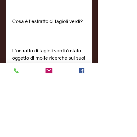
Cosa è l'estratto di fagioli verdi?
L'estratto di fagioli verdi è stato 
oggetto di molte ricerche sui suoi 
effetti sulla perdita di peso. 
Contiene una sostanza chiamata 
faseolamina, come ad esempio 
allergie o problemi di salute 
preesistenti.
Conclusioni