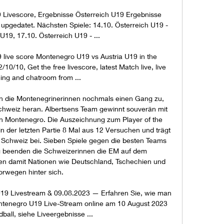
9 Livescore, Ergebnisse Österreich U19 Ergebnisse 
ve upgedatet. Nächsten Spiele: 14.10. Österreich U19 - 
19, 17.10. Österreich U19 - ...

live score Montenegro U19 vs Austria U19 in the 
/10/10, Get the free livescore, latest Match live, live 
ing and chatroom from ...

en die Montenegrinerinnen nochmals einen Gang zu, 
hweiz heran. Albertsens Team gewinnt souverän mit 
n Montenegro. Die Auszeichnung zum Player of the 
t in der letzten Partie 8 Mal aus 12 Versuchen und trägt 
 Schweiz bei. Sieben Spiele gegen die besten Teams 
 beenden die Schweizerinnen die EM auf dem 
en damit Nationen wie Deutschland, Tschechien und 
orwegen hinter sich. 

 Livestream & 09.08.2023 — Erfahren Sie, wie man 
enegro U19 Live-Stream online am 10 August 2023 
ball, siehe Liveergebnisse ...
