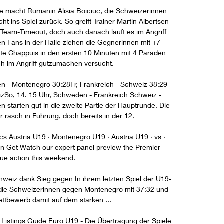
fte macht Rumänin Alisia Boiciuc, die Schweizerinnen 
t ins Spiel zurück. So greift Trainer Martin Albertsen 
 Team-Timeout, doch auch danach läuft es im Angriff 
en Fans in der Halle ziehen die Gegnerinnen mit +7 
te Chappuis in den ersten 10 Minuten mit 4 Paraden 
 im Angriff gutzumachen versucht. 

en - Montenegro 30:28Fr, Frankreich - Schweiz 38:29 
zSo, 14. 15 Uhr, Schweden - Frankreich Schweiz - 
starten gut in die zweite Partie der Hauptrunde. Die 
asch in Führung, doch bereits in der 12. 

cs Austria U19 · Montenegro U19 · Austria U19 · vs · 
 Get Watch our expert panel preview the Premier 
ue action this weekend.

chweiz dank Sieg gegen In ihrem letzten Spiel der U19-
ie Schweizerinnen gegen Montenegro mit 37:32 und 
tbewerb damit auf dem starken ...

 Listings Guide Euro U19 - Die Übertragung der Spiele 