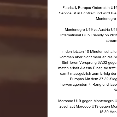
Fussball, Europa: Österreich U1
Service ist in Echtzeit und wird li
Montenegro U
Montenegro U19 vs Austria U19 
International Club Friendly on 2012
stream
In den letzten 10 Minuten schalt
kommen aber nicht mehr an die Sc
fünf Toren Vorsprung 37:32 gege
match erhält Alessia Riner, sie triff
damit massgeblich zum Erfolg der
Europas Mit dem 37:32-Sieg
hervorragenden 7. Rang und lass
N
Morocco U19 gegen Montenegro U19
zuschaut Morocco U19 gegen Mont
15:30 Hand