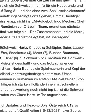
itten Gruppenspiel über die Ziellinie und gewinnen am 
n sich die Schweizerinnen fix für die Hauptrunde und 
 Rang 8 - und das ohne zwei Schlüsselspielerinnen! 
erletzungsbedingt Forfait geben, Emma Bächtiger 
iss knapp nicht ins EM-Aufgebot. Ingo Meckes, Chef 
 Rumänien vor Ort beim Team, ordnet das nächste 
all wie folgt ein: «Der Zusammenhalt und die Moral, 
er aufs Parkett gelegt hat, ist überragend. 

)Schweiz: Hartz, Chappuis; Schläpfer, Suter, Lauper 
 Erni, Snedkerud (4), Meier (7), Bucher, Baumann, 
), Riner (6). 1. Schweiz 2/23. Kroatien 2/0 Schweiz - 
tsieg ist geschafft - und das trotz schwieriger 
 klar: Nuria Bucher, die Spielmacherin und Kopf der 
lland verletzungsbedingt nicht mittun. Umso 
erinnen in Rumänien im ersten EM-Spiel zeigen. Von 
 körperlich starken Holländerinnen mit schnellem 
ncenauswertung noch nicht top ist, ist die Schweiz 
raden von Claire Hartz im Tor angewiesen. 

nd, Updates und Head-to Spiel Österreich U19 vs 
terschaft Qualifikation (10/13/2023): Live-Score, 