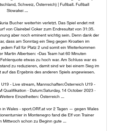
hland, Schweiz, Österreich) | Fußball. Fußball 
Slowakei ...

ria Bucher weiterhin verletzt. Das Spiel endet mit 
rf von Clairebel Coker zum Endresultat von 31:35. 
hnung aber noch eminent wichtig sein. Denn dank der 
klar, dass am Sonntag ein Sieg gegen Kroatien im 
jedem Fall für Platz 2 und somit ein Weiterkommen 
ner Martin Albertsen: «Das Team hat 60 Minuten 
Fehlerquote etwas zu hoch war. Am Schluss war es 
tand zu reduzieren, damit sind wir bei einem Sieg im 
ht auf das Ergebnis des anderen Spiels angewiesen. 

 U19 - Live stream, Mannschaften:Österreich U19 - 
 Qualifikation · Datum:Saturday, 14 October 2023 · 
Weitere Einzelheiten: Österreich ...

 in Wales - sport.ORF.at vor 2 Tagen — gegen Wales 
nenturnier in Montenegro fand die Elf von Trainer 
m Mittwoch schon zu Beginn gute ...
