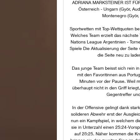
ADRIANA MARKSTEINER IST FÜR D
Österreich - Ungarn (Györ, Aud
Montenegro (Györ, 
Sportwetten mit Top-Wettquoten bei
Welches Team erzielt das nächste T
Nations League Argentinien - Torne
Spiele Die Aktualisierung der Seite 
die Seite neu zu lade
Das junge Team beisst sich rein in 
mit den Favoritinnen aus Portug
Minuten vor der Pause. Weil ma
überhaupt nicht in den Griff kriegt
Gegentreffer und 
In der Offensive gelingt dank sta
solideren Abwehr erst der Ausgleic
nun ein Kampfspiel, in welchem di
sie in Unterzahl einen 25:24-Vorsp
auf 28:25. Näher kommen die Kro