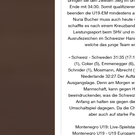
bringen sie den zweiten Sieg im dr
Ende mit 34:30. Somit qualifiziere
beenden die U19-EM mindestens auf
Nuria Bucher muss auch heute v
schaffte es nach einem Kreuzbandr
Leistungssport beim SHV und in
Ausrufezeichen im Schweizer Handb
welche das junge Team wied
» Schweiz - Schweden 31:35 (17:19
(1), Coker (5), Emmenegger (6),
Schnider (1), Mosimann, Albrecht (1
Niederlande 32:27 Der Auftak
Ausgangslage. Denn am Morgen wird
Mannschaft, kann gegen Ho
beeindruckender, was die Schweiz
Anfang an halten sie gegen die
Umschaltspiel dagegen. Da die Cha
aber auch auf starke Pa
Montenegro U19: Live-Spielsta
Montenegro U19 - U19 Europameis