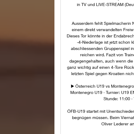
in TV und LIVE-STREAM (Deutsc
Ausserdem fehlt Spielmacherin Nu
einem direkt verwandelten Freiwu
Dieses Tor könnte in der Endabrec
-4-Niederlage ist jetzt schon 
abschliessenden Gruppenspiel in 
reichen wird. Fazit von Trai
dagegengehalten, auch wenn die 
ganz wichtig auf einen 4-Tore Rücks
letzten Spiel gegen Kroatien nic
▶️ Österreich U19 vs Montenegro
Montenegro U19 · Turnier: U19 EM
Stunde: 11:00 · 
ÖFB-U19 startet mit Unentschieden
begnügen müssen. Beim Viernatio
Oliver Lederer a