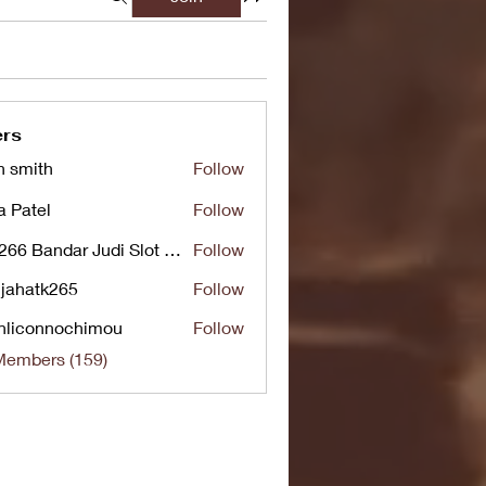
rs
n smith
Follow
a Patel
Follow
UG266 Bandar Judi Slot Online Live RTP Slot Gacor Tertinggi
Follow
jahatk265
Follow
tk265
nliconnochimou
Follow
nnochimou
Members (159)