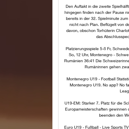
Den Auftakt in die zweite Spielhäl
hingegen finden nach der Pause nich
bereits in der 32. Spielminute zum
nicht nach Plan. Beflügelt von d
davon, obschon Torhüterin Charlot
das Abschlusspech
Platzierungsspiele 5-8 Fr, Schwed
So, 12 Uhr, Montenegro - Schwei
Rumänien 36:41 Die Schweizerinnen 
Rumäninnen gehen zwar r
Montenegro U19 - Football Statisti
Montenegro U19. No app? No fan
Leag
U19-EM: Starker 7. Platz für die S
Europameisterschaften gewinnen d
beenden den Wet
Euro U19 - Fußball - Live Sports TV