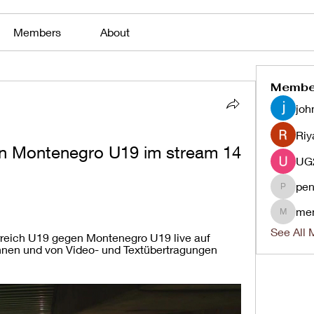
Members
About
Membe
joh
Riy
n Montenegro U19 im stream 14 
pen
penjaha
me
menlico
See All 
reich U19 gegen Montenegro U19 live auf 
nnen und von Video- und Textübertragungen 