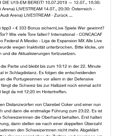
IE U19-EM BEREIT! 10.07.2019 — 12.07., 18:30: 
i Arena) LIVESTREAM 14.07., 20:30: Österreich - 
Audi Arena) LIVESTREAM · Zurück ...

 tipp3 » € 333 Bonus sichernLive Spiele Wer gewinnt? 
or? Wie viele Tore fallen? International - CONCACAF 
o Federal A Mexiko - Liga de Expansion MX Alle Live 
wurde wegen Inaktivität unterbrochen. Bitte klicke, um 
n und die Aktualisierungen fortzusetzen. 

die Partie und bleibt bis zum 10:12 in der 22. Minute 
al in Schlagdistanz. Es folgen die entscheidenden 
n die Portugiesinnen vor allem in der Defensive 
, fängt die Schweiz bis zur Halbzeit noch einmal acht 
liegt da mit 12:20 im Hintertreffen. 

rken Distanzwürfen von Clairebel Coker und einer nun 
h und dann die erstmalige Führung zum 23:22. Es ist 
e Schweizerinnen die Oberhand behalten. Erst halten 
rung, dann stellen sie nach einer doppelten Überzahl 
atinnen den Schweizerinnen nicht mehr. Abgeklärt 