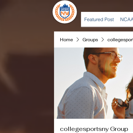
Featured Post
NCAA
Home
Groups
collegespor
collegesportsny Group