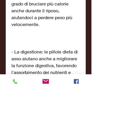
grado di bruciare più calorie 
anche durante il riposo, 
aiutandoci a perdere peso più 
velocemente.
- La digestione: le pillole dieta di 
asso aiutano anche a migliorare 
la funzione digestiva, favorendo 
l'assorbimento dei nutrienti e 
prevenendo la formazione di gas 
e gonfiore.
- L'appetito: infine, è importante 
ricordare che questi integratori 
non sono una soluzione magica 