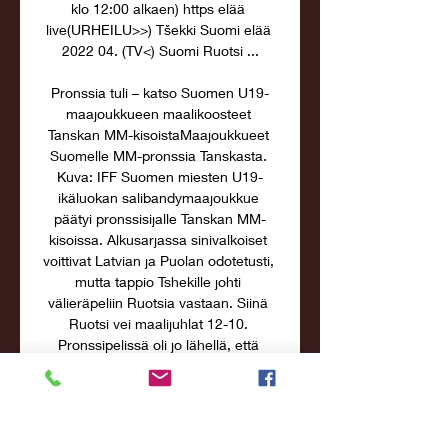
klo 12:00 alkaen) https elää 
live(URHEILU>>) Tšekki Suomi elää 
2022 04. (TV<) Suomi Ruotsi ...

Pronssia tuli – katso Suomen U19-
maajoukkueen maalikoosteet 
Tanskan MM-kisoistaMaajoukkueet 
Suomelle MM-pronssia Tanskasta. 
Kuva: IFF Suomen miesten U19-
ikäluokan salibandymaajoukkue 
päätyi pronssisijalle Tanskan MM-
kisoissa. Alkusarjassa sinivalkoiset 
voittivat Latvian ja Puolan odotetusti, 
mutta tappio Tshekille johti 
välieräpeliin Ruotsia vastaan. Siinä 
Ruotsi vei maalijuhlat 12-10. 
Pronssipelissä oli jo lähellä, että 
Suomi jää historiallisesti mitalien 
ulkopuolelle, mutta joukkue voitti 
rankkarikisan jälkeen Tshekin maalein 
7-6. 
