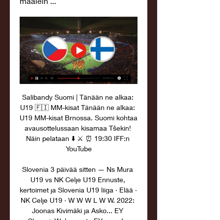
maalein ...
Salibandy Suomi | Tänään ne alkaa: 
U19 🇫🇮 MM-kisat Tänään ne alkaa: 
U19 MM-kisat Brnossa. Suomi kohtaa 
avausottelussaan kisamaa Tšekin! 
Näin pelataan ⬇️ ⚔️ ⏰ 19:30 IFF:n 
YouTube

Slovenia 3 päivää sitten — Ns Mura 
U19 vs NK Celje U19 Ennuste, 
kertoimet ja Slovenia U19 liiga · Elää · 
NK Celje U19 · W W W L W W. 2022: 
Joonas Kivimäki ja Asko... EY 