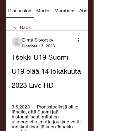
Discussion
Media
Members
About
Back
Dima Skvorsky
October 13, 2023
Tšekki U19 Suomi 
U19 elää 14 lokakuuta 
2023 Live HD
3.5.2023 — Pronssipelissä oli jo 
lähellä, että Suomi jää 
historiallisesti mitalien 
ulkopuolelle, mutta joukkue voitti 
rankkarikisan jälkeen Tshekin 