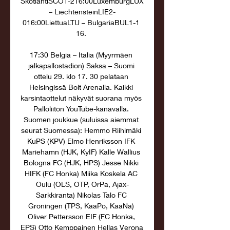
SkotlantiSCO1-216:00LuxemburgLUX 
– LiechtensteinLIE2-
016:00LiettuaLTU – BulgariaBUL1-1 
16. 

17:30 Belgia – Italia (Myyrmäen 
jalkapallostadion) Saksa – Suomi 
ottelu 29. klo 17. 30 pelataan 
Helsingissä Bolt Arenalla. Kaikki 
karsintaottelut näkyvät suorana myös 
Palloliiton YouTube-kanavalla. 
Suomen joukkue (suluissa aiemmat 
seurat Suomessa): Hemmo Riihimäki 
KuPS (KPV) Elmo Henriksson IFK 
Mariehamn (HJK, KyIF) Kalle Wallius 
Bologna FC (HJK, HPS) Jesse Nikki 
HIFK (FC Honka) Miika Koskela AC 
Oulu (OLS, OTP, OrPa, Ajax-
Sarkkiranta) Nikolas Talo FC 
Groningen (TPS, KaaPo, KaaNa) 
Oliver Pettersson EIF (FC Honka, 
EPS) Otto Kemppainen Hellas Verona 