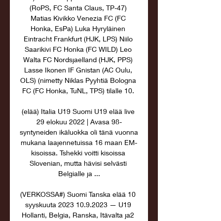
(RoPS, FC Santa Claus, TP-47) 
Matias Kivikko Venezia FC (FC 
Honka, EsPa) Luka Hyryläinen 
Eintracht Frankfurt (HJK, LPS) Niilo 
Saarikivi FC Honka (FC WILD) Leo 
Walta FC Nordsjaelland (HJK, PPS) 
Lasse Ikonen IF Gnistan (AC Oulu, 
OLS) (nimetty Niklas Pyyhtiä Bologna 
FC (FC Honka, TuNL, TPS) tilalle 10. 

(elää) Italia U19 Suomi U19 elää live 
29 elokuu 2022 | Avasa 98-
syntyneiden ikäluokka oli tänä vuonna 
mukana laajennetuissa 16 maan EM-
kisoissa. Tshekki voitti kisoissa 
Slovenian, mutta hävisi selvästi 
Belgialle ja ...

(VERKOSSA#) Suomi Tanska elää 10 
syyskuuta 2023 10.9.2023 — U19 
Hollanti, Belgia, Ranska, Itävalta ja2 