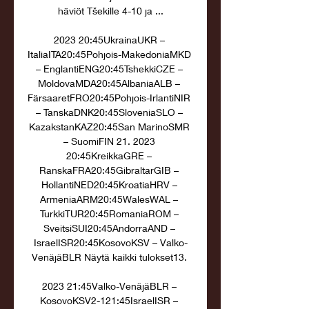
häviöt Tšekille 4-10 ja ...

2023 20:45UkrainaUKR – 
ItaliaITA20:45Pohjois-MakedoniaMKD 
– EnglantiENG20:45TshekkiCZE – 
MoldovaMDA20:45AlbaniaALB – 
FärsaaretFRO20:45Pohjois-IrlantiNIR 
– TanskaDNK20:45SloveniaSLO – 
KazakstanKAZ20:45San MarinoSMR 
– SuomiFIN 21. 2023 
20:45KreikkaGRE – 
RanskaFRA20:45GibraltarGIB – 
HollantiNED20:45KroatiaHRV – 
ArmeniaARM20:45WalesWAL – 
TurkkiTUR20:45RomaniaROM – 
SveitsiSUI20:45AndorraAND – 
IsraelISR20:45KosovoKSV – Valko-
VenäjäBLR Näytä kaikki tulokset13. 

2023 21:45Valko-VenäjäBLR – 
KosovoKSV2-121:45IsraelISR – 