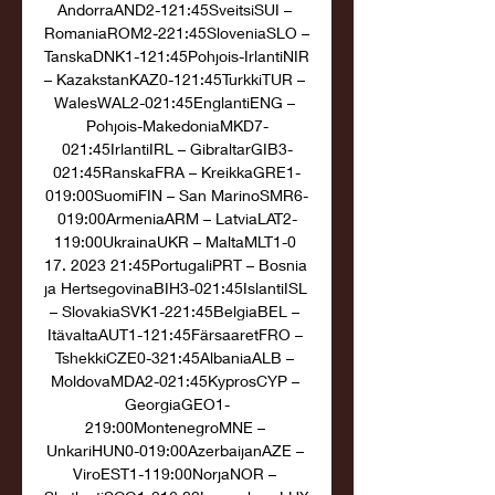
AndorraAND2-121:45SveitsiSUI – 
RomaniaROM2-221:45SloveniaSLO – 
TanskaDNK1-121:45Pohjois-IrlantiNIR 
– KazakstanKAZ0-121:45TurkkiTUR – 
WalesWAL2-021:45EnglantiENG – 
Pohjois-MakedoniaMKD7-
021:45IrlantiIRL – GibraltarGIB3-
021:45RanskaFRA – KreikkaGRE1-
019:00SuomiFIN – San MarinoSMR6-
019:00ArmeniaARM – LatviaLAT2-
119:00UkrainaUKR – MaltaMLT1-0 
17. 2023 21:45PortugaliPRT – Bosnia 
ja HertsegovinaBIH3-021:45IslantiISL 
– SlovakiaSVK1-221:45BelgiaBEL – 
ItävaltaAUT1-121:45FärsaaretFRO – 
TshekkiCZE0-321:45AlbaniaALB – 
MoldovaMDA2-021:45KyprosCYP – 
GeorgiaGEO1-
219:00MontenegroMNE – 
UnkariHUN0-019:00AzerbaijanAZE – 
ViroEST1-119:00NorjaNOR – 