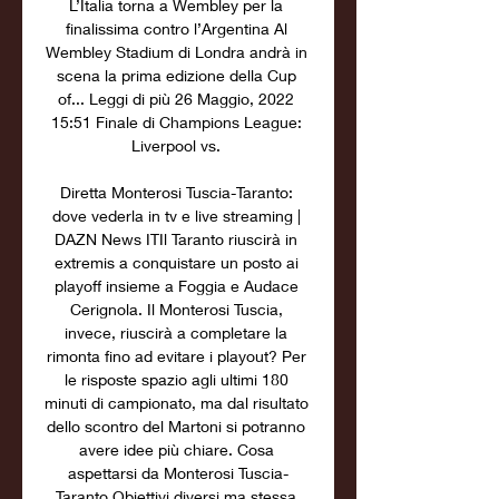
L’Italia torna a Wembley per la 
finalissima contro l’Argentina Al 
Wembley Stadium di Londra andrà in 
scena la prima edizione della Cup 
of... Leggi di più 26 Maggio, 2022 
15:51 Finale di Champions League: 
Liverpool vs. 

Diretta Monterosi Tuscia-Taranto: 
dove vederla in tv e live streaming | 
DAZN News ITIl Taranto riuscirà in 
extremis a conquistare un posto ai 
playoff insieme a Foggia e Audace 
Cerignola. Il Monterosi Tuscia, 
invece, riuscirà a completare la 
rimonta fino ad evitare i playout? Per 
le risposte spazio agli ultimi 180 
minuti di campionato, ma dal risultato 
dello scontro del Martoni si potranno 
avere idee più chiare. Cosa 
aspettarsi da Monterosi Tuscia-
Taranto Obiettivi diversi ma stessa 