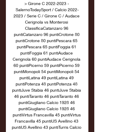
> Girone C 2022-2023 - 
SalernoTodaySport / Calcio 2022-
2023 / Serie C / Girone C / Audace 
Cerignola vs Monterosi 
ClassificaCatanzaro 96 
puntiCatanzaro 96 puntiCrotone 80 
puntiCrotone 80 puntiPescara 65 
puntiPescara 65 puntiFoggia 61 
puntiFoggia 61 puntiAudace 
Cerignola 60 puntiAudace Cerignola 
60 puntiPicerno 59 puntiPicerno 59 
puntiMonopoli 54 puntiMonopoli 54 
puntiLatina 49 puntiLatina 49 
puntiPotenza 48 puntiPotenza 48 
puntiJuve Stabia 46 puntiJuve Stabia 
46 puntiTaranto 46 puntiTaranto 46 
puntiGiugliano Calcio 1928 46 
puntiGiugliano Calcio 1928 46 
puntiVirtus Francavilla 45 puntiVirtus 
Francavilla 45 puntiUS Avellino 43 
puntiUS Avellino 43 puntiTurris Calcio 