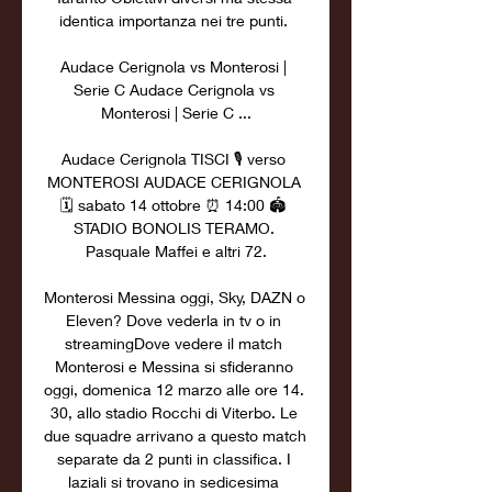
identica importanza nei tre punti. 

Audace Cerignola vs Monterosi | 
Serie C Audace Cerignola vs 
Monterosi | Serie C ...

Audace Cerignola TISCI 🎙️ verso 
MONTEROSI AUDACE CERIGNOLA 
🗓️ sabato 14 ottobre ⏰ 14:00 🏟️ 
STADIO BONOLIS TERAMO. 
Pasquale Maffei e altri 72.

Monterosi Messina oggi, Sky, DAZN o 
Eleven? Dove vederla in tv o in 
streamingDove vedere il match 
Monterosi e Messina si sfideranno 
oggi, domenica 12 marzo alle ore 14. 
30, allo stadio Rocchi di Viterbo. Le 
due squadre arrivano a questo match 
separate da 2 punti in classifica. I 
laziali si trovano in sedicesima 