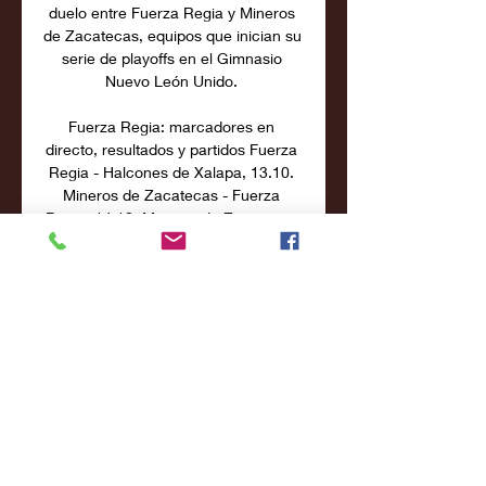
duelo entre Fuerza Regia y Mineros 
de Zacatecas, equipos que inician su 
serie de playoffs en el Gimnasio 
Nuevo León Unido. 

Fuerza Regia: marcadores en 
directo, resultados y partidos Fuerza 
Regia - Halcones de Xalapa, 13.10. 
Mineros de Zacatecas - Fuerza 
Regia, 14.10. Mineros de Zacatecas 
- Fuerza Regia. Mostrar más. Arriba. 
FÚTBOL.

Todo listo para que el basquetbol 
mexicano dé el salto a 5 ene 2018 — 
Por ejemplo, Juan de Dios Fernández 
Orozco, presidente de Mineros de 
Zacatecas Sergio Ganem Velázquez, 
dueño de la franquicia Fuerza 
Regia, ...
