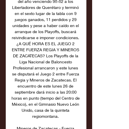
del año venciendo 98-82 a los 
Libertadores de Querétaro y terminó 
en el sexto lugar de la tabla con 9 
juegos ganados, 11 perdidos y 29 
unidades y pese a haber caído en el 
arranque de los Playoffs, buscará 
reivindicarse e imponer condiciones. ​
¿A QUÉ HORA ES EL JUEGO 2 
ENTRE FUERZA REGIA Y MINEROS 
DE ZACATECAS? Los Playoffs de la 
Liga Nacional de Baloncesto 
Profesional arrancaron y este lunes 
se disputará el Juego 2 entre Fuerza 
Regia y Mineros de Zacatecas. El 
encuentro de este lunes 26 de 
septiembre dará inicio a las 20:00 
horas en punto (tiempo del Centro de 
México), en el Gimnasio Nuevo León 
Unido, casa de la quinteta 
regiomontana. 

Mineros de Zacatecas - Fuerza 