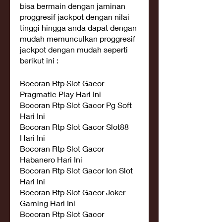
bisa bermain dengan jaminan 
proggresif jackpot dengan nilai 
tinggi hingga anda dapat dengan 
mudah memunculkan proggresif 
jackpot dengan mudah seperti 
berikut ini :
Bocoran Rtp Slot Gacor 
Pragmatic Play Hari Ini
Bocoran Rtp Slot Gacor Pg Soft 
Hari Ini
Bocoran Rtp Slot Gacor Slot88 
Hari Ini
Bocoran Rtp Slot Gacor 
Habanero Hari Ini
Bocoran Rtp Slot Gacor Ion Slot 
Hari Ini
Bocoran Rtp Slot Gacor Joker 
Gaming Hari Ini
Bocoran Rtp Slot Gacor 