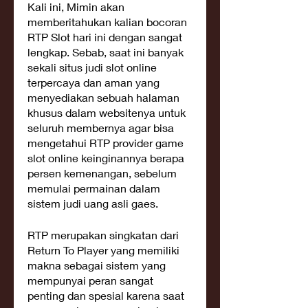
Kali ini, Mimin akan 
memberitahukan kalian bocoran 
RTP Slot hari ini dengan sangat 
lengkap. Sebab, saat ini banyak 
sekali situs judi slot online 
terpercaya dan aman yang 
menyediakan sebuah halaman 
khusus dalam websitenya untuk 
seluruh membernya agar bisa 
mengetahui RTP provider game 
slot online keinginannya berapa 
persen kemenangan, sebelum 
memulai permainan dalam 
sistem judi uang asli gaes.
RTP merupakan singkatan dari 
Return To Player yang memiliki 
makna sebagai sistem yang 
mempunyai peran sangat 
penting dan spesial karena saat 