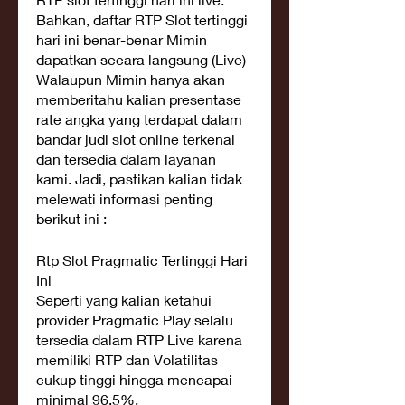
Bahkan, daftar RTP Slot tertinggi 
hari ini benar-benar Mimin 
dapatkan secara langsung (Live) 
Walaupun Mimin hanya akan 
memberitahu kalian presentase 
rate angka yang terdapat dalam 
bandar judi slot online terkenal 
dan tersedia dalam layanan 
kami. Jadi, pastikan kalian tidak 
melewati informasi penting 
berikut ini :
Rtp Slot Pragmatic Tertinggi Hari 
Ini
Seperti yang kalian ketahui 
provider Pragmatic Play selalu 
tersedia dalam RTP Live karena 
memiliki RTP dan Volatilitas 
cukup tinggi hingga mencapai 
minimal 96,5%.