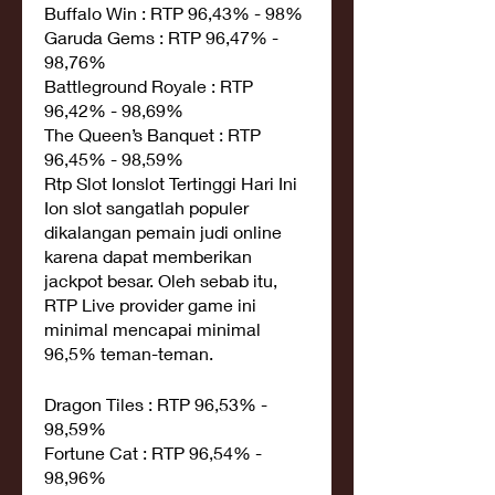
Buffalo Win : RTP 96,43% - 98%
Garuda Gems : RTP 96,47% - 
98,76%
Battleground Royale : RTP 
96,42% - 98,69%
The Queen’s Banquet : RTP 
96,45% - 98,59%
Rtp Slot Ionslot Tertinggi Hari Ini
Ion slot sangatlah populer 
dikalangan pemain judi online 
karena dapat memberikan 
jackpot besar. Oleh sebab itu, 
RTP Live provider game ini 
minimal mencapai minimal 
96,5% teman-teman.
Dragon Tiles : RTP 96,53% - 
98,59%
Fortune Cat : RTP 96,54% - 
98,96%