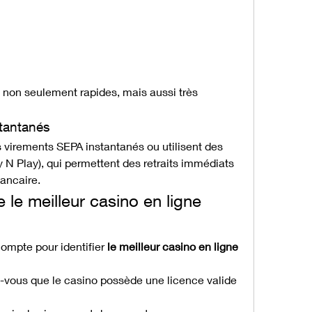
 non seulement rapides, mais aussi très 
tantanés
 virements SEPA instantanés ou utilisent des 
 N Play), qui permettent des retraits immédiats 
ancaire.
e meilleur casino en ligne 
compte pour identifier 
le meilleur casino en ligne 
z-vous que le casino possède une licence valide 