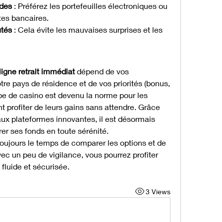
ides
 : Préférez les portefeuilles électroniques ou 
rtes bancaires.
utés
 : Cela évite les mauvaises surprises et les 
ligne retrait immédiat
 dépend de vos 
re pays de résidence et de vos priorités (bonus, 
ype de casino est devenu la norme pour les 
 profiter de leurs gains sans attendre. Grâce 
ux plateformes innovantes, il est désormais 
irer ses fonds en toute sérénité.
toujours le temps de comparer les options et de 
vec un peu de vigilance, vous pourrez profiter 
fluide et sécurisée.
3 Views