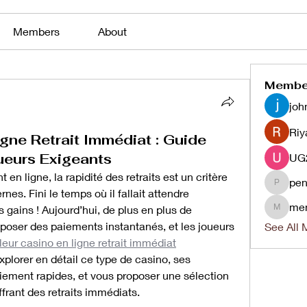
Members
About
Membe
joh
Riy
igne Retrait Immédiat : Guide
ueurs Exigeants
n ligne, la rapidité des retraits est un critère 
pen
penjaha
es. Fini le temps où il fallait attendre 
me
s gains ! Aujourd’hui, de plus en plus de 
menlico
poser des paiements instantanés, et les joueurs 
See All 
leur casino en ligne retrait immédiat
xplorer en détail ce type de casino, ses 
ement rapides, et vous proposer une sélection 
frant des retraits immédiats.