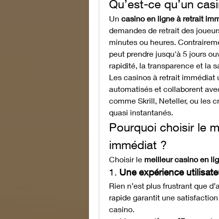
Qu’est-ce qu’un casin
Un 
casino en ligne à retrait im
demandes de retrait des joueur
minutes ou heures. Contraireme
peut prendre jusqu'à 5 jours ou
rapidité, la transparence et la s
Les casinos à retrait immédiat 
automatisés et collaborent ave
comme Skrill, Neteller, ou les c
quasi instantanés.
Pourquoi choisir le me
immédiat ?
Choisir le 
meilleur casino en li
1. 
Une expérience utilisate
Rien n’est plus frustrant que d’a
rapide garantit une satisfaction
casino.