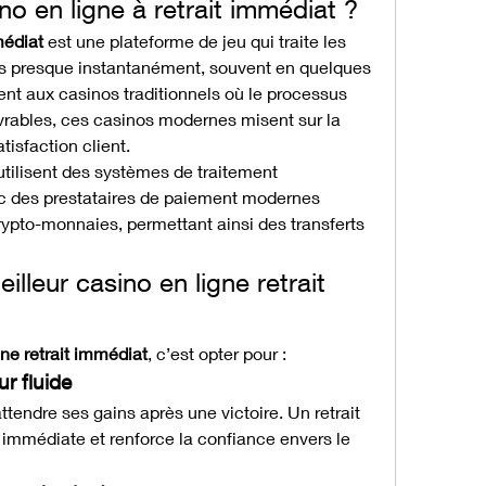
o en ligne à retrait immédiat ?
médiat
 est une plateforme de jeu qui traite les 
s presque instantanément, souvent en quelques 
nt aux casinos traditionnels où le processus 
vrables, ces casinos modernes misent sur la 
atisfaction client.
utilisent des systèmes de traitement 
c des prestataires de paiement modernes 
rypto-monnaies, permettant ainsi des transferts 
illeur casino en ligne retrait 
gne retrait immédiat
, c’est opter pour :
ur fluide
ttendre ses gains après une victoire. Un retrait 
 immédiate et renforce la confiance envers le 