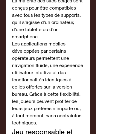
La majorité des sites belges sont 
conçus pour être compatibles 
avec tous les types de supports, 
qu’il s’agisse d’un ordinateur, 
d’une tablette ou d’un 
smartphone.
Les applications mobiles 
développées par certains 
opérateurs permettent une 
navigation fluide, une expérience 
utilisateur intuitive et des 
fonctionnalités identiques à 
celles offertes sur la version 
bureau. Grâce à cette flexibilité, 
les joueurs peuvent profiter de 
leurs jeux préférés n’importe où, 
à tout moment, sans contraintes 
techniques.
Jeu responsable et 