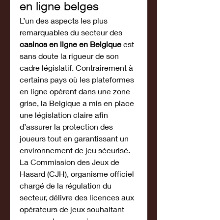
en ligne belges
L’un des aspects les plus 
remarquables du secteur des 
casinos en ligne en Belgique
 est 
sans doute la rigueur de son 
cadre législatif. Contrairement à 
certains pays où les plateformes 
en ligne opèrent dans une zone 
grise, la Belgique a mis en place 
une législation claire afin 
d’assurer la protection des 
joueurs tout en garantissant un 
environnement de jeu sécurisé. 
La Commission des Jeux de 
Hasard (CJH), organisme officiel 
chargé de la régulation du 
secteur, délivre des licences aux 
opérateurs de jeux souhaitant 