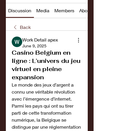
Discussion
Media
Members
About
Back
Work Detail apex
June 9, 2025
Casino Belgium en
ligne : L’univers du jeu
virtuel en pleine
expansion
Le monde des jeux d’argent a 
connu une véritable révolution 
avec l’émergence d’internet. 
Parmi les pays qui ont su tirer 
parti de cette transformation 
numérique, la Belgique se 
distingue par une réglementation 