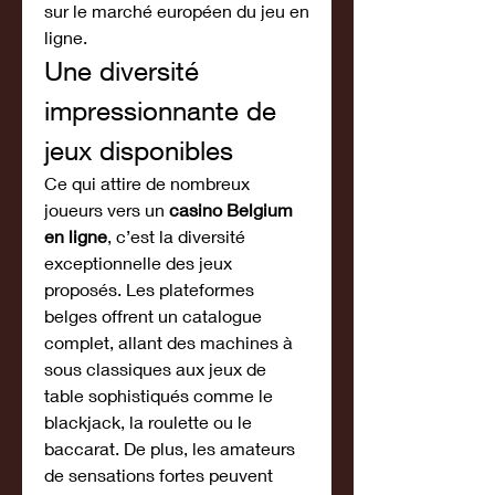
sur le marché européen du jeu en 
ligne.
Une diversité 
impressionnante de 
jeux disponibles
Ce qui attire de nombreux 
joueurs vers un 
casino Belgium 
en ligne
, c’est la diversité 
exceptionnelle des jeux 
proposés. Les plateformes 
belges offrent un catalogue 
complet, allant des machines à 
sous classiques aux jeux de 
table sophistiqués comme le 
blackjack, la roulette ou le 
baccarat. De plus, les amateurs 
de sensations fortes peuvent 