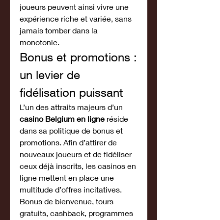
joueurs peuvent ainsi vivre une 
expérience riche et variée, sans 
jamais tomber dans la 
monotonie.
Bonus et promotions : 
un levier de 
fidélisation puissant
L’un des attraits majeurs d’un 
casino Belgium en ligne
 réside 
dans sa politique de bonus et 
promotions. Afin d’attirer de 
nouveaux joueurs et de fidéliser 
ceux déjà inscrits, les casinos en 
ligne mettent en place une 
multitude d’offres incitatives. 
Bonus de bienvenue, tours 
gratuits, cashback, programmes 