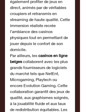
également profiter de jeux en 
direct, animés par de véritables 
croupiers et retransmis en 
streaming de haute qualité. Cette 
immersion réaliste recrée 
l’ambiance des casinos 
physiques tout en permettant de 
jouer depuis le confort de son 
domicile.
Par ailleurs, les 
casinos en ligne 
belges
 collaborent avec les plus 
grands fournisseurs de logiciels 
du marché tels que NetEnt, 
Microgaming, Playtech ou 
encore Evolution Gaming. Cette 
collaboration garantit des jeux de 
qualité, aux graphismes soignés, 
à la jouabilité fluide et aux taux 
de redistribution équitables. Les 