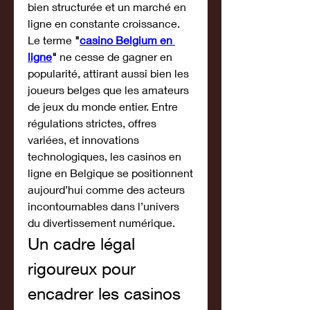
bien structurée et un marché en 
ligne en constante croissance. 
Le terme 
"
casino Belgium en 
ligne
"
 ne cesse de gagner en 
popularité, attirant aussi bien les 
joueurs belges que les amateurs 
de jeux du monde entier. Entre 
régulations strictes, offres 
variées, et innovations 
technologiques, les casinos en 
ligne en Belgique se positionnent 
aujourd’hui comme des acteurs 
incontournables dans l’univers 
du divertissement numérique.
Un cadre légal 
rigoureux pour 
encadrer les casinos 