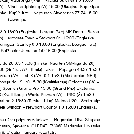
skan) Valarenga (Å½) – Avaldsnes (Å½) 1:0 15:00 
) – Vinnitsa lightning (W) 15:00 (Ukrajina. Superliga) 
ska. Kup)? ilute – Neptunas-Akvaservis 77:74 15:00 
(Litvanija. 

 2:0 16:00 (Engleska. League Two) MK Dons – Barou 
) Harrogate Town – Stokport 0:1 16:00 (Engleska. 
rington Stanley 0:0 16:00 (Engleska. League Two) 
Kol? ester Junajted 1:0 16:00 (Engleska. 

o do 20 3:3 15:30 (Finska. Nuorten SM-liiga do 20) 
 (Gr? ka. A2 Ethniki) Iraklis – Papagou 46:37 15:30 
uskas (Å½) – MTK (Å½) 0:1 15:30 (Ma? arska. NB I) 
ja do 19 1:0 15:30 (Kvalifikacije) Goldcoast (W) – 
B) Spanish Grand Prix 15:30 (Grand Prix) Ekaterina 
(Kvalifikacije) Warta Poznan (W) – PSG (Ž) 15:30 
bahce 2 15:30 (Turska. 1 Lig) Malmo U20 – Sodertalje 
ll) Svindon – Newport County 1:0 16:00 (Engleska. 

a uživo prijenos 6 kolovo ... Bugarska, Litva Skupina 
zahstan, Sjeverna [GLEDATI TV@@] Mađarska Hrvatska 
 6. Croatia Hungary rezultati ...
