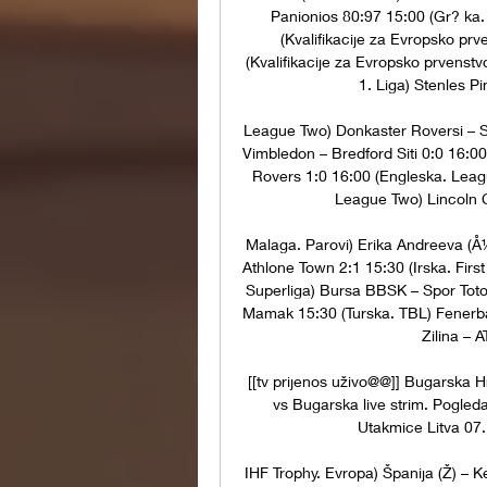
Panionios 80:97 15:00 (Gr? ka. 
(Kvalifikacije za Evropsko pr
(Kvalifikacije za Evropsko prvenstv
1. Liga) Stenles Pi
League Two) Donkaster Roversi – S
Vimbledon – Bredford Siti 0:0 16:0
Rovers 1:0 16:00 (Engleska. Leagu
League Two) Lincoln Ci
Malaga. Parovi) Erika Andreeva (Å½
Athlone Town 2:1 15:30 (Irska. Firs
Superliga) Bursa BBSK – Spor Toto
Mamak 15:30 (Turska. TBL) Fenerba
Zilina – 
[[tv prijenos uživo@@]] Bugarska H
vs Bugarska live strim. Pogled
Utakmice Litva 07.
IHF Trophy. Evropa) Španija (Ž) – K