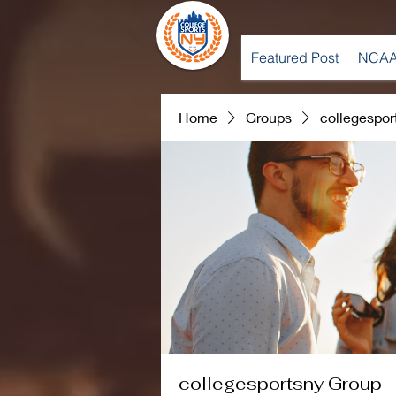
Featured Post
NCAA
Home
Groups
collegespor
collegesportsny Group