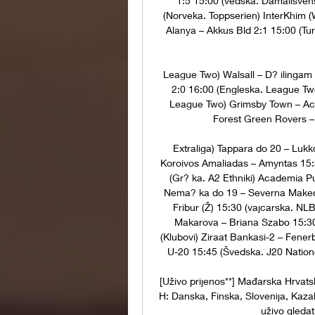
1:5 15:00 (vedska. Damallsven
(Norveka. Toppserien) InterKhim (W
Alanya – Akkus Bld 2:1 15:00 (Tur
League Two) Walsall – D? ilingam
2:0 16:00 (Engleska. League Two
League Two) Grimsby Town – Acc
Forest Green Rovers – 
Extraliga) Tappara do 20 – Lukk
Koroivos Amaliadas – Amyntas 15:30
(Gr? ka. A2 Ethniki) Academia P
Nema? ka do 19 – Severna Makedoni
Fribur (Ž) 15:30 (vajcarska. NL
Makarova – Briana Szabo 15:30 
(Klubovi) Ziraat Bankasi-2 – Fener
U-20 15:45 (Švedska. J20 Natione
[Uživo prijenos**] Mađarska Hrvatsk
H: Danska, Finska, Slovenija, Ka
uživo gledati