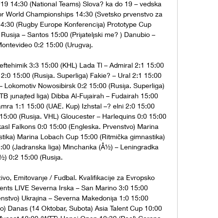
9 14:30 (National Teams) Slova? ka do 19 – vedska 
or World Championships 14:30 (Svetsko prvenstvo za 
14:30 (Rugby Europe Konferencija) Prototype Cup 
usija – Santos 15:00 (Prijateljski me? ) Danubio – 
ontevideo 0:2 15:00 (Urugvaj. 

eftehimik 3:3 15:00 (KHL) Lada Tl – Admiral 2:1 15:00 
:0 15:00 (Rusija. Superliga) Fakie? – Ural 2:1 15:00 
– Lokomotiv Nowosibirsk 0:2 15:00 (Rusija. Superliga) 
B junajted liga) Dibba Al-Fujairah – Fudairah 15:00 
mra 1:1 15:00 (UAE. Kup) Izhstal –? elni 2:0 15:00 
15:00 (Rusija. VHL) Gloucester – Harlequins 0:0 15:00 
asl Falkons 0:0 15:00 (Engleska. Prvenstvo) Marina 
tika) Marina Lobach Cup 15:00 (Ritmička gimnastika) 
5:00 (Jadranska liga) Minchanka (Å½) – Leningradka 
½) 0:2 15:00 (Rusija. 

ivo, Emitovanje / Fudbal. Kvalifikacije za Evropsko 
ents LIVE Severna Irska – San Marino 3:0 15:00 
venstvo) Ukrajina – Severna Makedonija 1:0 15:00 
vo) Danas (14 Oktobar, Subota) Asia Talent Cup 10:00 