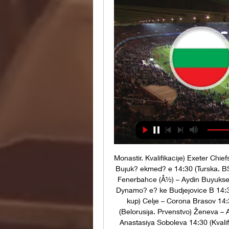
Monastir. Kvalifikacije) Exeter Chie
Bujuk? ekmed? e 14:30 (Turska. BSL)
Fenerbahce (Å½) – Aydin Buyuksehir
Dynamo? e? ke Budjejovice B 14:30 
kup) Celje – Corona Brasov 14
(Belorusija. Prvenstvo) Ženeva – 
Anastasiya Soboleva 14:30 (Kvalif