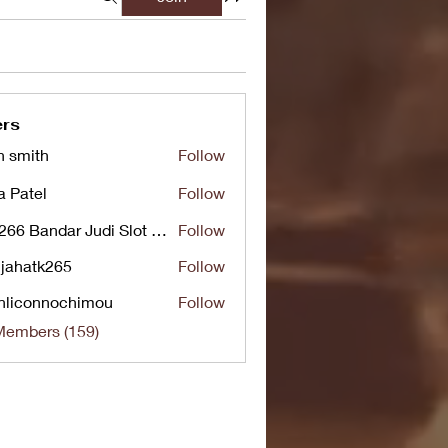
rs
n smith
Follow
a Patel
Follow
UG266 Bandar Judi Slot Online Live RTP Slot Gacor Tertinggi
Follow
jahatk265
Follow
tk265
nliconnochimou
Follow
nnochimou
Members (159)