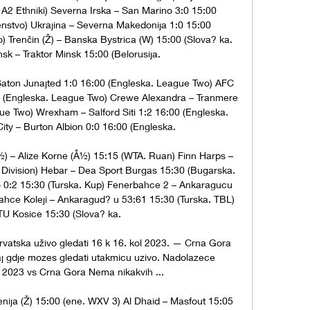
A2 Ethniki) Severna Irska – San Marino 3:0 15:00 
venstvo) Ukrajina – Severna Makedonija 1:0 15:00 
o) Trenčin (Ž) – Banska Bystrica (W) 15:00 (Slova? ka. 
nsk – Traktor Minsk 15:00 (Belorusija. 

aton Junajted 1:0 16:00 (Engleska. League Two) AFC 
0 (Engleska. League Two) Crewe Alexandra – Tranmere 
e Two) Wrexham – Salford Siti 1:2 16:00 (Engleska. 
ty – Burton Albion 0:0 16:00 (Engleska. 

) – Alize Korne (Å½) 15:15 (WTA. Ruan) Finn Harps – 
t Division) Hebar – Dea Sport Burgas 15:30 (Bugarska. 
 0:2 15:30 (Turska. Kup) Fenerbahce 2 – Ankaragucu 
hce Koleji – Ankaragud? u 53:61 15:30 (Turska. TBL) 
ATU Kosice 15:30 (Slova? ka. 

rvatska uživo gledati 16 k 16. kol 2023. — Crna Gora 
aj gdje mozes gledati utakmicu uzivo. Nadolazece 
 2023 vs Crna Gora Nema nikakvih ...

enija (Ž) 15:00 (ene. WXV 3) Al Dhaid – Masfout 15:05 