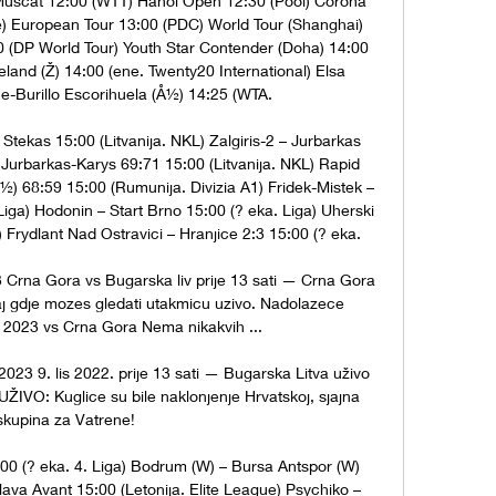
Muscat 12:00 (WTT) Hanoi Open 12:30 (Pool) Corona 
) European Tour 13:00 (PDC) World Tour (Shanghai) 
 (DP World Tour) Youth Star Contender (Doha) 14:00 
land (Ž) 14:00 (ene. Twenty20 International) Elsa 
e-Burillo Escorihuela (Å½) 14:25 (WTA. 

tekas 15:00 (Litvanija. NKL) Zalgiris-2 – Jurbarkas 
– Jurbarkas-Karys 69:71 15:00 (Litvanija. NKL) Rapid 
½) 68:59 15:00 (Rumunija. Divizia A1) Fridek-Mistek – 
iga) Hodonin – Start Brno 15:00 (? eka. Liga) Uherski 
 Frydlant Nad Ostravici – Hranjice 2:3 15:00 (? eka. 

 Crna Gora vs Bugarska liv prije 13 sati — Crna Gora 
aj gdje mozes gledati utakmicu uzivo. Nadolazece 
 2023 vs Crna Gora Nema nikakvih ...

023 9. lis 2022. prije 13 sati — Bugarska Litva uživo 
UŽIVO: Kuglice su bile naklonjenje Hrvatskoj, sjajna 
skupina za Vatrene!

:00 (? eka. 4. Liga) Bodrum (W) – Bursa Antspor (W) 
ava Avant 15:00 (Letonija. Elite League) Psychiko – 