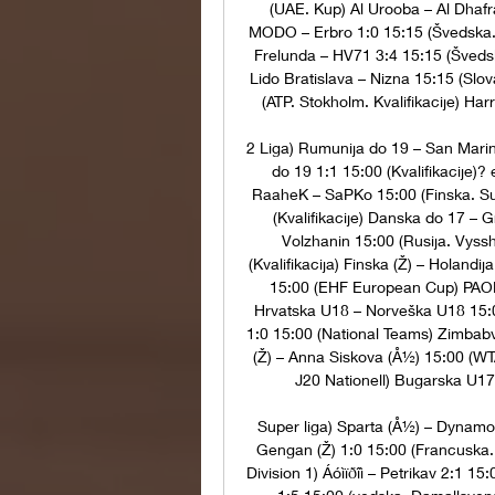
(UAE. Kup) Al Urooba – Al Dhafr
MODO – Erbro 1:0 15:15 (Švedska. 
Frelunda – HV71 3:4 15:15 (Švedsk
Lido Bratislava – Nizna 15:15 (Slo
(ATP. Stokholm. Kvalifikacije) Har
2 Liga) Rumunija do 19 – San Marino
do 19 1:1 15:00 (Kvalifikacije)? 
RaaheK – SaPKo 15:00 (Finska. Suo
(Kvalifikacije) Danska do 17 – G
Volzhanin 15:00 (Rusija. Vyssh
(Kvalifikacija) Finska (Ž) – Holandij
15:00 (EHF European Cup) PAOK (
Hrvatska U18 – Norveška U18 15:0
1:0 15:00 (National Teams) Zimbab
(Ž) – Anna Siskova (Å½) 15:00 (WTA
J20 Nationell) Bugarska U17 
Super liga) Sparta (Å½) – Dynamo M
Gengan (Ž) 1:0 15:00 (Francuska. D
Division 1) Áóìïðîì – Petrikav 2:1 1