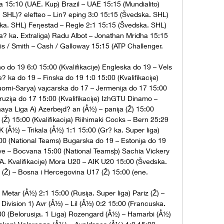
a 15:10 (UAE. Kup) Brazil – UAE 15:15 (Mundialito) 
SHL)? elefteo – Lin? eping 3:0 15:15 (Švedska. SHL) 
a. SHL) Ferjestad – Regle 2:1 15:15 (Švedska. SHL) 
va? ka. Extraliga) Radu Albot – Jonathan Mridha 15:15 
ris / Smith – Cash / Galloway 15:15 (ATP Challenger. 

 do 19 6:0 15:00 (Kvalifikacije) Engleska do 19 – Vels 
e? ka do 19 – Finska do 19 1:0 15:00 (Kvalifikacije) 
mi-Sarya) vajcarska do 17 – Jermenija do 17 15:00 
ruzija do 17 15:00 (Kvalifikacije) IzhGTU Dinamo – 
aya Liga A) Azerbejd? an (Å½) – panija (Ž) 15:00 
a (Ž) 15:00 (Kvalifikacija) Riihimaki Cocks – Bern 25:29 
Å½) – Trikala (Å½) 1:1 15:00 (Gr? ka. Super liga) 
0 (National Teams) Bugarska do 19 – Estonija do 19 
ve – Bocvana 15:00 (National Teamsþ) Sachia Vickery 
. Kvalifikacije) Mora U20 – AIK U20 15:00 (Švedska. 
(Ž) – Bosna i Hercegovina U17 (Ž) 15:00 (ene. 

etar (Å½) 2:1 15:00 (Rusija. Super liga) Pariz (Ž) – 
ivision 1) Avr (Å½) – Lil (Å½) 0:2 15:00 (Francuska. 
5:00 (Belorusija. 1 Liga) Rozengard (Å½) – Hamarbi (Å½) 