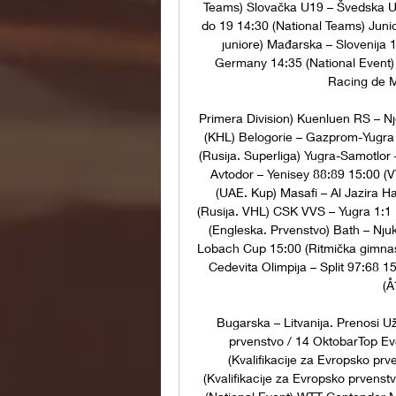
Teams) Slovačka U19 – Švedska U1
do 19 14:30 (National Teams) Juni
juniore) Mađarska – Slovenija 
Germany 14:35 (National Event) R
Racing de M
Primera Division) Kuenluen RS – Nj
(KHL) Belogorie – Gazprom-Yugra 2
(Rusija. Superliga) Yugra-Samotlor 
Avtodor – Yenisey 88:89 15:00 (VT
(UAE. Kup) Masafi – Al Jazira Ha
(Rusija. VHL) CSK VVS – Yugra 1:1 
(Engleska. Prvenstvo) Bath – Njuk
Lobach Cup 15:00 (Ritmička gimnas
Cedevita Olimpija – Split 97:68 1
(Å
Bugarska – Litvanija. Prenosi Už
prvenstvo / 14 OktobarTop Ev
(Kvalifikacije za Evropsko pr
(Kvalifikacije za Evropsko prvenst