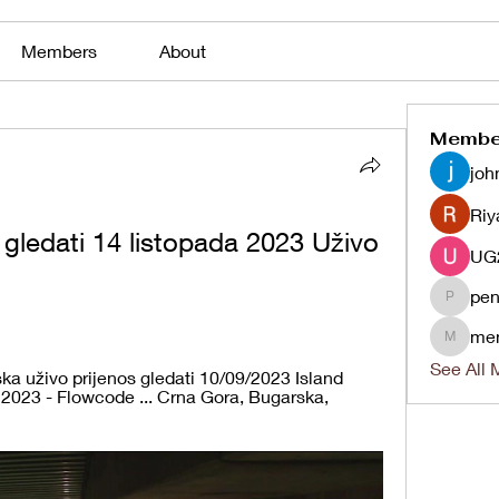
Members
About
Membe
joh
Riy
gledati 14 listopada 2023 Uživo 
pen
penjaha
me
menlico
See All 
ka uživo prijenos gledati 10/09/2023 Island 
 2023 - Flowcode ... Crna Gora, Bugarska, 