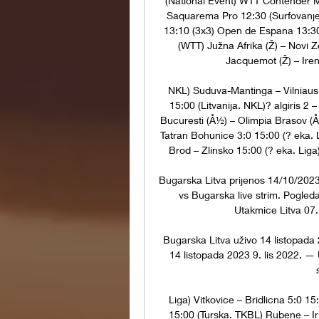
(National Event) WTT Contender 
Saquarema Pro 12:30 (Surfovanje
13:10 (3x3) Open de Espana 13:30
(WTT) Južna Afrika (Ž) – Novi Ze
Jacquemot (Ž) – Iren
NKL) Suduva-Mantinga – Vilniaus S
15:00 (Litvanija. NKL)? algiris 2 
Bucuresti (Å½) – Olimpia Brasov (Å
Tatran Bohunice 3:0 15:00 (? eka. L
Brod – Zlinsko 15:00 (? eka. Liga)
Bugarska Litva prijenos 14/10/2023
vs Bugarska live strim. Pogled
Utakmice Litva 07.
Bugarska Litva uživo 14 listopada 2
14 listopada 2023 9. lis 2022. — 
Liga) Vitkovice – Bridlicna 5:0 15
15:00 (Turska. TKBL) Rubene – Irl