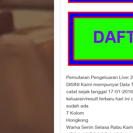
Pemutaran Pengeluaran Live: 23.
DISINI Kami mempunyai Data To
catat sejak tanggal 17-01-2016
keluaran/result terbaru hari in
sudah ada
7 Kolom
Hongkong
Warna Senin Selasa Rabu Kamis Jumat Sabtu Minggu 4 7 0 8 8 5 4 6 4 1 2 6 6 1 7 0 1 4 3 7 0 3 8 5 4 4 3 9 4 4 1 9 0 7 7 0 6 2 3 5 4 3 8 2 1 7 0 7 6 4 2 4 3 5 8 3 6 0 8 8 7 4 5 6 2 3 0 4 3 7 8 3 1 1 2 0 7 6 1 7 1 9 6 0 6 7 4 3 6 9 9 5 7 6 4 0 9 2 0 2 4 2 9 4 4 8 1 5 7 3 9 6 3 7 1 5 8 9 4 4 1 1 8 1 9 7 3 8 0 8 3 9 6 8 5 1 7 7 6 4 5 9 0 5 5 8 5 4 0 4 2 5 4 3 7 7 2 6 0 6 9 4 0 5 5 4 0 7 4 2 1 0 2 6 8 0 7 4 6 1 9 8 0 0 0 2 0 2 4 6 9 7 1 7 8 5 9 1 3 4 4 0 3 5 8 3 6 7 3 1 8 1 3 1 4 5 1 6 2 8 9 9 2 4 6 2 7 5 3 8 0 6 8 8 7 1 7 2 6 8 8 0 1 6 7 9 5 8 1 9 3 1 3 5 8 6 8 0 5 5 7 6 9 1 1 3 4 9 5 5 0 6 8 4 3 1 1 4 3 7 2 9 8 9 8 0 2 1 3 4 7 1 1 0 1 5 9 6 7 4 4 7 1 3 4 2 1 9 2 2 9 0 3 2 5 8 3 5 2 7 4 8 0 0 0 1 3 0 6 6 2 8 2 3 5 9 1 0 1 1 3 6 4 8 3 4 0 6 4 1 4 2 1 0 1 8 6 9 1 1 5 0 0 7 7 6 4 8 4 3 3 1 7 0 7 6 4 3 2 5 0 9 1 2 3 8 0 4 3 7 7 7 8 1 9 1 5 0 7 7 5 8 7 9 7 6 8 2 9 2 0 4 1 0 1 9 0 7 6 4 6 9 3 4 7 4 8 5 6 2 1 6 9 7 7 3 0 3 9 3 1 1 0 1 1 3 8 6 4 1 4 1 4 3 7 7 9 9 0 9 6 5 3 7 1 2 5 3 9 3 0 9 1 3 4 0 8 2 7 9 6 8 0 9 9 2 6 5 1 6 4 2 8 1 9 8 9 2 9 2 8 0 4 8 3 0 4 2 5 7 1 7 5 2 7 7 2 9 7 7 9 1 3 1 4 3 3 0 9 9 4 9 7 5 3 6 0 4 5 9 7 6 1 3 4 0 0 7 2 9 6 2 4 9 4 5 6 9 7 7 8 9 6 3 9 0 6 5 2 7 8 1 6 0 6 5 4 7 4 2 6 1 0 9 9 4 4 8 5 4 3 9 2 9 2 5 0 2 1 3 3 9 6 3 9 7 3 0 6 6 7 0 8 2 1 8 7 4 3 7 0 8 2 4 6 7 9 6 2 8 1 7 7 0 7 4 6 0 5 5 0 6 1 6 7 5 0 6 3 9 0 3 1 7 8 4 1 5 6 2 8 5 7 1 8 1 9 6 4 1 9 5 8 7 6 9 3 3 8 2 8 3 1 2 3 3 8 1 0 1 2 0 7 8 6 4 6 0 7 7 1 1 8 0 8 3 2 7 2 9 7 0 5 6 2 5 8 6 0 6 4 5 2 5 7 1 3 4 4 8 9 0 6 4 1 2 9 4 1 5 0 3 7 0 7 4 1 1 3 4 2 6 8 4 3 9 5 7 7 5 5 2 7 1 8 8 1 3 8 2 7 1 9 1 1 5 9 2 5 7 9 8 0 5 5 9 1 3 9 3 0 4 3 1 4 2 8 9 7 7 7 4 6 4 1 1 0 8 4 3 9 3 0 1 1 4 9 4 6 1 8 0 2 2 4 4 2 3 8 2 0 3 6 2 8 9 3 1 3 4 5 8 8 0 8 8 2 9 5 5 8 7 8 4 3 0 9 0 8 8 1 5 2 5 7 4 9 1 5 6 9 6 7 5 3 3 1 0 1 1 4 5 6 2 8 2 2 7 6 4 5 7 8 7 6 1 8 7 0 7 4 0 9 8 8 7 0 6 1 7 3 5 0 6 6 6 0 7 4 2 2 9 8 8 7 9 3 7 0 7 5 3 4 6 1 9 2 3 6 9 1 9 9 2 2 7 1 2 9 2 3 2 8 7 6 7 7 0 8 8 1 6 2 8 1 0 1 8 1 9 7 1 6 4 1 3 2 4 8 3 5 3 4 3 7 7 8 2 1 3 9 5 0 8 8 2 7 4 0 4 1 7 6 5 2 5 0 1 5 6 4 2 6 3 9 3 0 4 7 2 1 4 7 9 7 5 6 7 3 1 3 4 9 2 2 1 3 7 8 6 7 6 2 9 2 9 4 3 4 7 3 1 2 6 8 2 7 5 5 1 2 2 0 1 1 1 3 6 9 6 6 8 6 1 7 9 1 7 3 1 7 0 1 9 1 9 4 5 9 5 3 2 4 7 2 5 8 1 9 1 4 3 8 3 2 2 7 0 1 1 8 3 6 7 4 4 8 3 1 4 6 8 5 6 2 1 5 3 9 3 4 2 7 8 6 9 6 3 4 7 0 9 9 4 4 2 7 1 9 1 5 0 7 7 5 1 0 8 6 5 7 6 0 1 1 8 4 2 8 1 9 1 7 8 6 3 1 7 1 8 4 0 4 8 3 6 2 8 6 5 2 5 2 2 4 1 8 3 4 7 8 7 9 4 4 3 5 8 2 1 7 1 9 8 8 5 1 2 9 2 6 1 1 7 8 0 4 9 4 4 3 9 6 5 2 5 5 1 9 1 9 5 4 6 1 2 6 8 2 1 8 5 7 9 7 5 6 2 8 1 3 2 0 2 2 4 6 5 9 5 1 0 5 5 1 8 6 4 3 7 0 4 0 6 6 6 9 4 5 9 1 1 7 5 3 8 3 0 8 8 9 2 9 4 4 3 7 9 4 4 0 3 2 9 2 5 3 4 6 1 8 7 5 7 3 4 5 0 8 8 2 1 6 2 8 6 4 1 1 2 8 6 0 5 5 1 4 7 4 2 6 7 5 1 6 2 8 0 5 5 3 0 4 8 3 9 0 3 8 2 0 1 6 3 9 5 5 2 1 3 9 3 1 4 5 7 2 1 3 4 1 2 8 2 1 4 5 7 7 5 8 4 5 9 5 2 0 6 7 4 3 1 1 7 8 7 3 8 6 5 9 7 4 3 7 2 8 6 9 6 9 8 0 6 6 4 5 9 5 5 1 2 4 6 1 0 1 2 5 7 8 4 8 7 6 3 7 8 1 9 6 2 1 3 4 4 8 3 7 1 0 1 1 5 6 7 9 2 5 7 4 1 6 9 6 2 6 9 3 3 8 7 2 7 9 4 6 3 5 8 4 4 0 6 6 6 0 7 1 8 9 4 3 7 1 7 9 6 2 8 8 1 2 6 8 1 9 1 4 5 7 6 8 7 6 6 0 8 9 8 5 1 1 2 3 8 3 9 1 1 0 7 8 3 2 4 6 3 4 7 6 8 0 4 4 1 3 5 5 1 9 0 3 1 4 2 1 8 1 9 2 4 1 9 1 5 9 6 3 9 9 6 0 2 2 8 8 3 5 8 0 9 4 1 5 5 8 2 6 8 4 1 6 5 2 9 2 8 6 5 2 0 8 7 6 1 8 4 8 3 8 8 0 3 3 9 4 3 5 8 6 1 8 5 4 7 0 7 3 1 1 1 4 5 9 5 6 5 1 6 0 9 7 3 1 3 7 0 2 2 3 2 9 1 1 5 0 1 7 8 7 8 1 9 1 1 6 2 2 4 9 5 6 9 6 8 1 5 3 8 6 0 4 3 7 8 9 0 2 2 5 0 4 0 4 0 8 3 7 1 4 8 9 3 3 9 6 2 0 2 3 1 9 6 6 4 2 0 7 7 7 8 6 3 9 8 8 2 3 5 0 5 1 1 2 8 0 2 5 7 7 2 0 8 8 3 0 6 9 6 6 5 7 6 4 9 2 3 2 5 4 9 7 8 6 5 7 2 5 7 0 7 3 4 7 3 7 7 1 8 7 5 6 0 6 3 4 0 6 6 0 7 4 8 3 6 3 1 1 2 6 9 5 1 6 3 5 4 6 1 7 5 8 7 6 1 7 0 5 5 5 0 6 9 6 3 6 8 1 9 1 8 8 2 1 4 2 7 8 6 0 6 5 6 2 7 1 3 6 9 8 6 8 4 3 9 7 6 0 6 2 9 3 8 2 2 0 9 6 6 7 5 1 1 2 0 4 8 7 6 6 3 0 7 7 4 5 0 2 2 8 9 2 0 2 1 8 8 5 4 3 0 5 2 7 7 0 0 3 3 2 8 2 5 7 6 7 1 5 6 5 2 6 1 7 1 6 3 1 4 3 2 6 9 6 1 5 7 7 5 3 8 3 1 4 7 3 1 9 1 5 0 9 5 5 2 1 8 9 8 4 2 8 2 1 1 1 9 