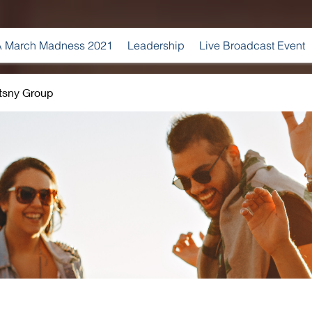
 March Madness 2021
Leadership
Live Broadcast Event
tsny Group