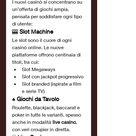
I nuovi casinò si concentrano su 
un’offerta di giochi ampia, 
pensata per soddisfare ogni tipo 
di utente:
🎰 
Slot Machine
Le slot sono il cuore di ogni 
casinò online. Le nuove 
piattaforme offrono centinaia di 
titoli, tra cui:
Slot Megaways
Slot con jackpot progressivo
Slot branded (ispirate a film 
e serie TV)
♠️ 
Giochi da Tavolo
Roulette, blackjack, baccarat e 
poker in tutte le varianti, spesso 
anche in modalità 
live casino
, 
con veri croupier in diretta.