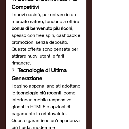
Competitivi
I nuovi casinò, per entrare in un 
mercato saturo, tendono a offrire 
bonus di benvenuto più ricchi
, 
spesso con free spin, cashback e 
promozioni senza deposito. 
Queste offerte sono pensate per 
attirare nuovi utenti e farli 
rimanere.
2. 
Tecnologie di Ultima 
Generazione
I casinò appena lanciati adottano 
le 
tecnologie più recenti
, come 
interfacce mobile responsive, 
giochi in HTML5 e opzioni di 
pagamento in criptovalute. 
Questo garantisce un’esperienza 
più fluida, moderna e 