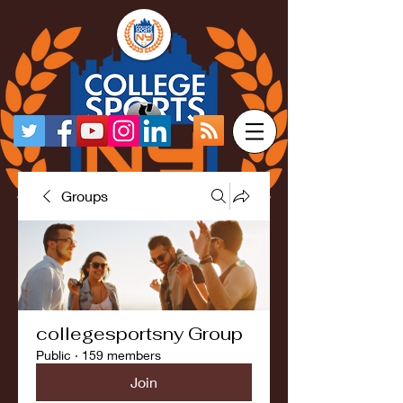
Groups
collegesportsny Group
Public
·
159 members
Join