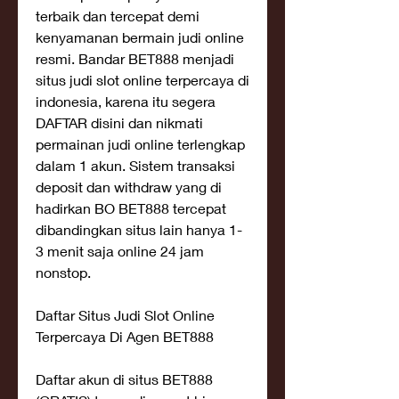
terbaik dan tercepat demi 
kenyamanan bermain judi online 
resmi. Bandar BET888 menjadi 
situs judi slot online terpercaya di 
indonesia, karena itu segera 
DAFTAR disini dan nikmati 
permainan judi online terlengkap 
dalam 1 akun. Sistem transaksi 
deposit dan withdraw yang di 
hadirkan BO BET888 tercepat 
dibandingkan situs lain hanya 1-
3 menit saja online 24 jam 
nonstop.
Daftar Situs Judi Slot Online 
Terpercaya Di Agen BET888
Daftar akun di situs BET888 