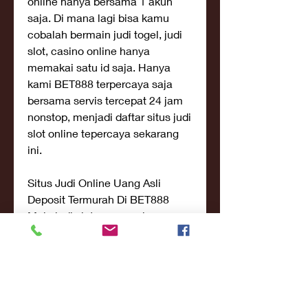
online hanya bersama 1 akun 
saja. Di mana lagi bisa kamu 
cobalah bermain judi togel, judi 
slot, casino online hanya 
memakai satu id saja. Hanya 
kami BET888 terpercaya saja 
bersama servis tercepat 24 jam 
nonstop, menjadi daftar situs judi 
slot online tepercaya sekarang 
ini.
Situs Judi Online Uang Asli 
Deposit Termurah Di BET888
Main judi slot menawarkan 
sekurang-kurangnya deposit 
termurah Rp 10.000 ( 10 Ribu ) 
hanya di situs judi online BET888 
terpercaya, bermain tipe taruhan 
paling lengkap dan paling 