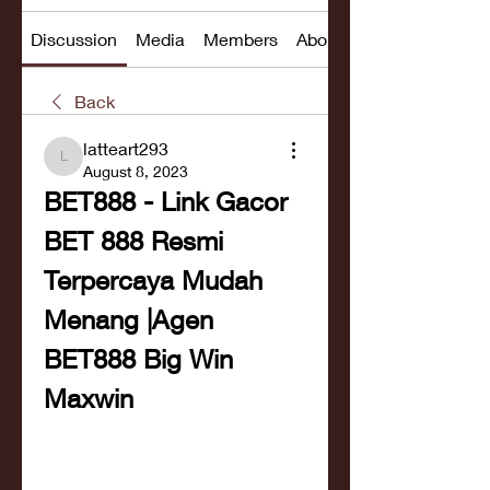
Discussion
Media
Members
About
Back
latteart293
latteart293
August 8, 2023
BET888 - Link Gacor 
BET 888 Resmi 
Terpercaya Mudah 
Menang |Agen 
BET888 Big Win 
Maxwin