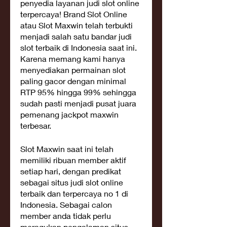
penyedia layanan judi slot online 
terpercaya! Brand Slot Online 
atau Slot Maxwin telah terbukti 
menjadi salah satu bandar judi 
slot terbaik di Indonesia saat ini. 
Karena memang kami hanya 
menyediakan permainan slot 
paling gacor dengan minimal 
RTP 95% hingga 99% sehingga 
sudah pasti menjadi pusat juara 
pemenang jackpot maxwin 
terbesar.
Slot Maxwin saat ini telah 
memiliki ribuan member aktif 
setiap hari, dengan predikat 
sebagai situs judi slot online 
terbaik dan terpercaya no 1 di 
Indonesia. Sebagai calon 
member anda tidak perlu 
meragukan pengalaman situs 