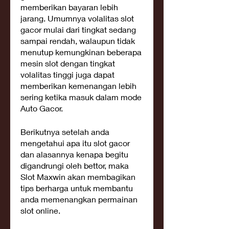
memberikan bayaran lebih 
jarang. Umumnya volalitas slot 
gacor mulai dari tingkat sedang 
sampai rendah, walaupun tidak 
menutup kemungkinan beberapa 
mesin slot dengan tingkat 
volalitas tinggi juga dapat 
memberikan kemenangan lebih 
sering ketika masuk dalam mode 
Auto Gacor.
Berikutnya setelah anda 
mengetahui apa itu slot gacor 
dan alasannya kenapa begitu 
digandrungi oleh bettor, maka 
Slot Maxwin akan membagikan 
tips berharga untuk membantu 
anda memenangkan permainan 
slot online.