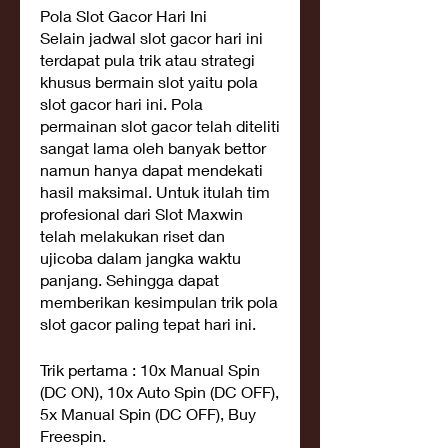
Pola Slot Gacor Hari Ini
Selain jadwal slot gacor hari ini 
terdapat pula trik atau strategi 
khusus bermain slot yaitu pola 
slot gacor hari ini. Pola 
permainan slot gacor telah diteliti 
sangat lama oleh banyak bettor 
namun hanya dapat mendekati 
hasil maksimal. Untuk itulah tim 
profesional dari Slot Maxwin 
telah melakukan riset dan 
ujicoba dalam jangka waktu 
panjang. Sehingga dapat 
memberikan kesimpulan trik pola 
slot gacor paling tepat hari ini.
Trik pertama : 10x Manual Spin 
(DC ON), 10x Auto Spin (DC OFF), 
5x Manual Spin (DC OFF), Buy 
Freespin.