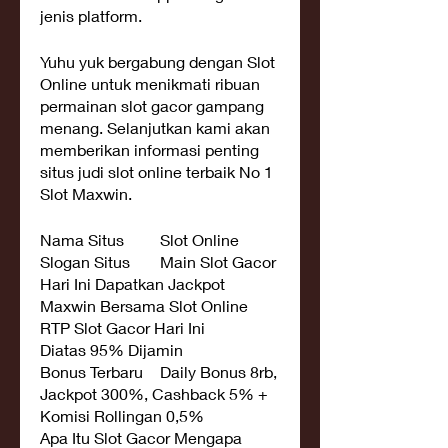
jenis platform.
Yuhu yuk bergabung dengan Slot 
Online untuk menikmati ribuan 
permainan slot gacor gampang 
menang. Selanjutkan kami akan 
memberikan informasi penting 
situs judi slot online terbaik No 1 
Slot Maxwin.
Nama Situs	Slot Online
Slogan Situs	Main Slot Gacor 
Hari Ini Dapatkan Jackpot 
Maxwin Bersama Slot Online
RTP Slot Gacor Hari Ini	
Diatas 95% Dijamin
Bonus Terbaru	Daily Bonus 8rb, 
Jackpot 300%, Cashback 5% + 
Komisi Rollingan 0,5%
Apa Itu Slot Gacor Mengapa 