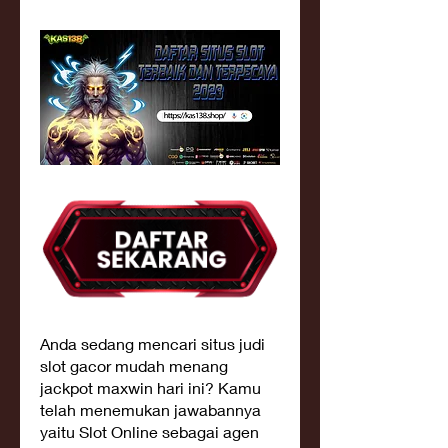
Anda sedang mencari situs judi 
slot gacor mudah menang 
jackpot maxwin hari ini? Kamu 
telah menemukan jawabannya 
yaitu Slot Online sebagai agen 