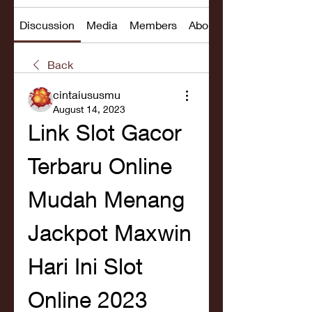
Discussion
Media
Members
About
Back
cintaiususmu
August 14, 2023
Link Slot Gacor 
Terbaru Online 
Mudah Menang 
Jackpot Maxwin 
Hari Ini Slot 
Online 2023 