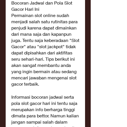
Bocoran Jadwal dan Pola Slot 
Gacor Hari Ini
Permainan slot online sudah 
menjadi salah satu rutinitas para 
penjudi karena dapat dimainkan 
dari mana saja dan kapanpun 
juga. Tentu saja keberadaan "Slot 
Gacor" atau "slot jackpot" tidak 
dapat dipisahkan dari aktifitas 
seru sehari-hari. Tips berikut ini 
akan sangat membantu anda 
yang ingin bermain atau sedang 
mencari jawaban mengenai slot 
gacor terbaik.
Informasi bocoran jadwal serta 
pola slot gacor hari ini tentu saja 
merupakan info berharga tinggi 
dimata para bettor. Namun kalian 
jangan sampai salah dalam 