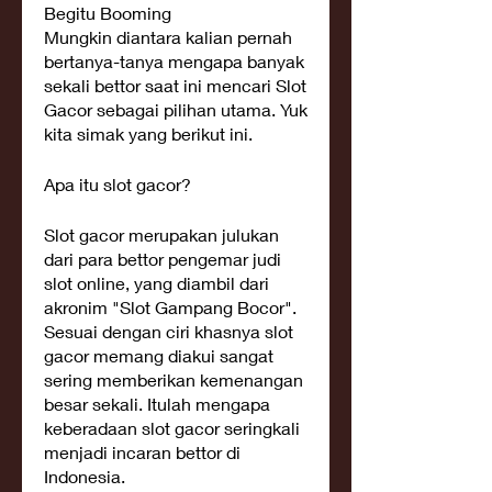
Begitu Booming
Mungkin diantara kalian pernah 
bertanya-tanya mengapa banyak 
sekali bettor saat ini mencari Slot 
Gacor sebagai pilihan utama. Yuk 
kita simak yang berikut ini.
Apa itu slot gacor?
Slot gacor merupakan julukan 
dari para bettor pengemar judi 
slot online, yang diambil dari 
akronim "Slot Gampang Bocor". 
Sesuai dengan ciri khasnya slot 
gacor memang diakui sangat 
sering memberikan kemenangan 
besar sekali. Itulah mengapa 
keberadaan slot gacor seringkali 
menjadi incaran bettor di 
Indonesia.