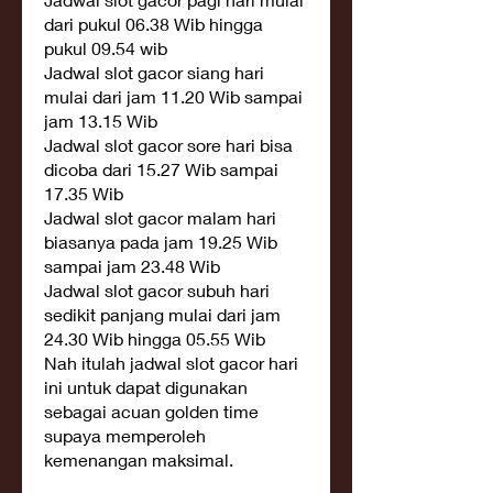
dari pukul 06.38 Wib hingga 
pukul 09.54 wib
Jadwal slot gacor siang hari 
mulai dari jam 11.20 Wib sampai 
jam 13.15 Wib
Jadwal slot gacor sore hari bisa 
dicoba dari 15.27 Wib sampai 
17.35 Wib
Jadwal slot gacor malam hari 
biasanya pada jam 19.25 Wib 
sampai jam 23.48 Wib
Jadwal slot gacor subuh hari 
sedikit panjang mulai dari jam 
24.30 Wib hingga 05.55 Wib
Nah itulah jadwal slot gacor hari 
ini untuk dapat digunakan 
sebagai acuan golden time 
supaya memperoleh 
kemenangan maksimal.