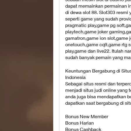
dapat memainkan permainan ini
di dewa slot 88. Slot303 resmi
seperti game yang sudah provide
pragmatic play,game pg soft,
playtech,game joker gaming,g
gamatron,game ion slot,game 
onetouch,game cq9,game rtg sl
play,game dan live22. Itulah n
sudah banyak pemain yang max
Keuntungan Bergabung di Situs
Indonesia
Sebagai situs resmi dan terperc
menjadi situs judi online yang 
anda juga bisa mendapatkan bo
dapatkan saat bergabung di situ
Bonus New Member
Bonus Harian
Bonus Cashback