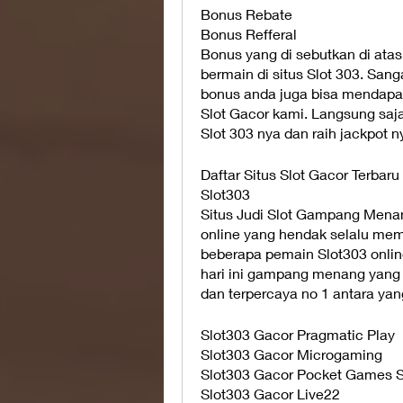
Bonus Rebate
Bonus Refferal
Bonus yang di sebutkan di atas
bermain di situs Slot 303. Sa
bonus anda juga bisa mendapa
Slot Gacor kami. Langsung saj
Slot 303 nya dan raih jackpot n
Daftar Situs Slot Gacor Terb
Slot303
Situs Judi Slot Gampang Menan
online yang hendak selalu memb
beberapa pemain Slot303 onlin
hari ini gampang menang yang da
dan terpercaya no 1 antara yang
Slot303 Gacor Pragmatic Play
Slot303 Gacor Microgaming
Slot303 Gacor Pocket Games S
Slot303 Gacor Live22