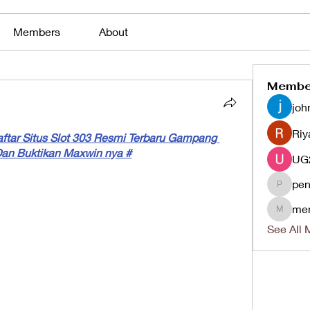
Members
About
Membe
joh
Riy
 Daftar Situs Slot 303 Resmi Terbaru Gampang 
an Buktikan Maxwin nya #
pen
penjaha
me
menlico
See All 