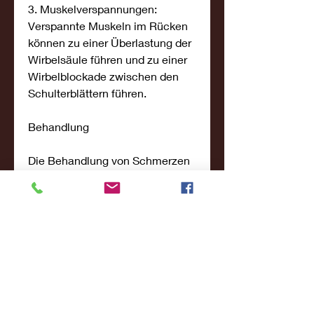
3. Muskelverspannungen: 
Verspannte Muskeln im Rücken 
können zu einer Überlastung der 
Wirbelsäule führen und zu einer 
Wirbelblockade zwischen den 
Schulterblättern führen.
Behandlung
Die Behandlung von Schmerzen 
im Rücken zwischen den 
Schulterblättern aufgrund eines 
Rücken Crunchs kann 
verschiedene Ansätze umfassen. 
Hier sind einige Möglichkeiten, 
um die Muskeln zu lockern.
3. Stärken Sie Ihren Rücken: 
Führen Sie regelmäßig 