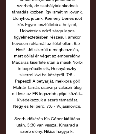
szerbek, de szabálytalankodnak 
támadás közben, így ismét mi jövünk. 
Előnyhöz jutunk, Kemény Dénes időt 
kér. Egyre fesztültebb a helyzet, 
Udovicsics edző sárga lapos 
figyelmeztetésben részesül, amikor 
hevesen reklamál az ítélet ellen. 6:5 - 
Hosi!! Jól sikerült a megbeszelés, 
mert góllal ér véget az emberelőny. 
Madaras kísérlete után a másik Norbi 
is bepróbálkozik, Hosnyánszky 
sikerrel lövi be középről. 7:5 - 
Papesz!! A betyárját, mekkora gól! 
Molnár Tamás csavarja valószínűleg 
ott lesz az EB legszebb góljai között... 
Kivédekezzük a szerb támadást. 
Négy és fél perc. 7:6 - Vujasinovics. 

Szerb időkérés Kis Gábor kiállítása 
után. 3:30 van vissza. Kimarad a 
szerb előny, Nikics hagyja ki. 