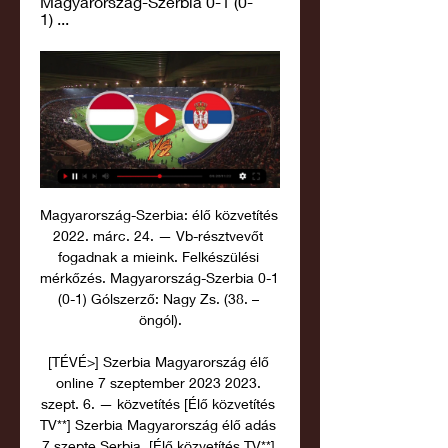
Magyarország-Szerbia 0-1 (0-
1) ...
Magyarország-Szerbia: élő közvetítés 
2022. márc. 24. — Vb-résztvevőt 
fogadnak a mieink. Felkészülési 
mérkőzés. Magyarország-Szerbia 0-1 
(0-1) Gólszerző: Nagy Zs. (38. – 
öngól).

[TÉVÉ>] Szerbia Magyarország élő 
online 7 szeptember 2023 2023. 
szept. 6. — közvetítés [Élő közvetítés 
TV**] Szerbia Magyarország élő adás 
7 szepte Serbia. [Élő közvetítés TV**] 