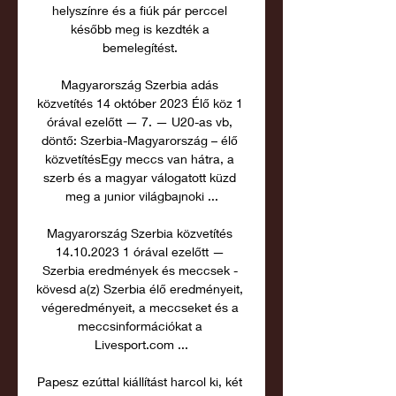
helyszínre és a fiúk pár perccel 
később meg is kezdték a 
bemelegítést. 

Magyarország Szerbia adás 
közvetítés 14 október 2023 Élő köz 1 
órával ezelőtt — 7. — U20-as vb, 
döntő: Szerbia-Magyarország – élő 
közvetítésEgy meccs van hátra, a 
szerb és a magyar válogatott küzd 
meg a junior világbajnoki ...

Magyarország Szerbia közvetítés 
14.10.2023 1 órával ezelőtt — 
Szerbia eredmények és meccsek - 
kövesd a(z) Szerbia élő eredményeit, 
végeredményeit, a meccseket és a 
meccsinformációkat a 
Livesport.com ...

Papesz ezúttal kiállítást harcol ki, két 