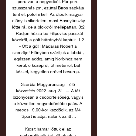
perc van a negyedből. Pár perc 
szusszanás jön, ezúttal Biros sapkája 
tűnt el, pótolni kell. Az ötödik magyar 
előny is sikertelen, most Hosnyánszky 
lőtte rá, de a blokkról mellépattan. 0:2 
- Radjen húzza be Filipovics passzát 
közelről, a gólt hátrányból kaptuk. 1:2 
- Ott a gól!! Madaras Nobert a 
szerzője! Előnyben szárítjuk a labdát, 
egészen addig, amig Norbihoz nem 
kerül, ő középről, öt méterről, bal 
kézzel, kegyetlen erővel bevarrja. 

Szerbia-Magyarország – élő 
közvetítés 2022. aug. 31. — A tét 
bizonyosan a csoportelsőség, vagyis 
a közvetlen negyeddöntőbe jutás. A 
meccs 19.00-kor kezdődik, az M4 
Sport is adja, nálunk az itt ...

Kicsit hamar lőttük el az 
emberelőnyünket, jöhetnek a 