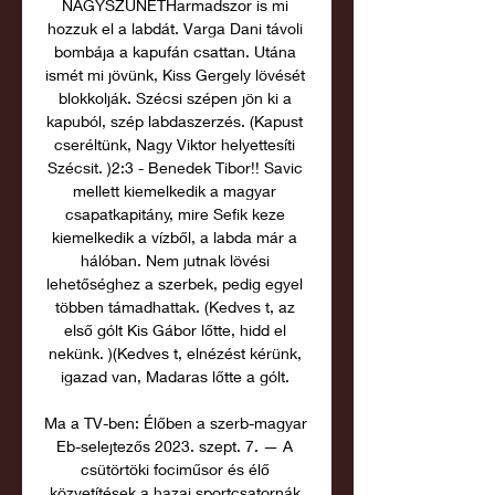
NAGYSZÜNETHarmadszor is mi 
hozzuk el a labdát. Varga Dani távoli 
bombája a kapufán csattan. Utána 
ismét mi jövünk, Kiss Gergely lövését 
blokkolják. Szécsi szépen jön ki a 
kapuból, szép labdaszerzés. (Kapust 
cseréltünk, Nagy Viktor helyettesíti 
Szécsit. )2:3 - Benedek Tibor!! Savic 
mellett kiemelkedik a magyar 
csapatkapitány, mire Sefik keze 
kiemelkedik a vízből, a labda már a 
hálóban. Nem jutnak lövési 
lehetőséghez a szerbek, pedig egyel 
többen támadhattak. (Kedves t, az 
első gólt Kis Gábor lőtte, hidd el 
nekünk. )(Kedves t, elnézést kérünk, 
igazad van, Madaras lőtte a gólt. 

Ma a TV-ben: Élőben a szerb-magyar 
Eb-selejtezős 2023. szept. 7. — A 
csütörtöki fociműsor és élő 
közvetítések a hazai sportcsatornák 