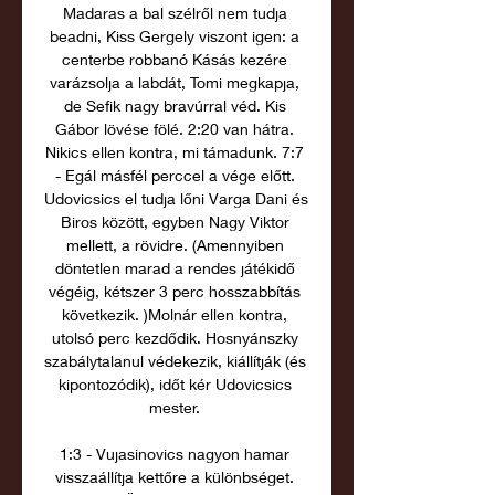
Madaras a bal szélről nem tudja 
beadni, Kiss Gergely viszont igen: a 
centerbe robbanó Kásás kezére 
varázsolja a labdát, Tomi megkapja, 
de Sefik nagy bravúrral véd. Kis 
Gábor lövése fölé. 2:20 van hátra. 
Nikics ellen kontra, mi támadunk. 7:7 
- Egál másfél perccel a vége előtt. 
Udovicsics el tudja lőni Varga Dani és 
Biros között, egyben Nagy Viktor 
mellett, a rövidre. (Amennyiben 
döntetlen marad a rendes játékidő 
végéig, kétszer 3 perc hosszabbítás 
következik. )Molnár ellen kontra, 
utolsó perc kezdődik. Hosnyánszky 
szabálytalanul védekezik, kiállítják (és 
kipontozódik), időt kér Udovicsics 
mester. 

1:3 - Vujasinovics nagyon hamar 
visszaállítja kettőre a különbséget. 