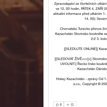
Zpravodajství ze čtvrtečních utkání 
ve 12. 00 hodin. PÁTEK 4. ZÁŘÍ 20
aktuální informace před utkáním 1. k
14. 00): Severn
Chorvatsko Turecko přenos živý
Kazachstán Slovinsko koukněte se 
2:2 3. kol
[[SLEDUJTE ONLINE]] Kazac
[[SLEDOVAT ŽIVĚ<<<]+] Slovinsko 
UVOLNIT-] Řecko Irsko kouknět
Kazachstán Dánsko 
Hokej: Kazachstán - zprávy Od 1.4
s.r.o.. Copyright © 20
0