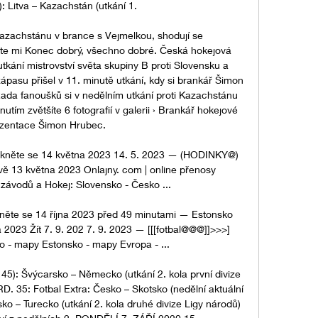
): Litva – Kazachstán (utkání 1. 

Kazachstánu v brance s Vejmelkou, shodují se 
šte mi Konec dobrý, všechno dobré. Česká hokejová 
kání mistrovství světa skupiny B proti Slovensku a 
ápasu přišel v 11. minutě utkání, kdy si brankář Šimon 
. Řada fanoušků si v nedělním utkání proti Kazachstánu 
utím zvětšíte 6 fotografií v galerii › Brankář hokejové 
zentace Šimon Hrubec. 

ukněte se 14 května 2023 14. 5. 2023 — (HODINKY@) 
ě 13 května 2023 Onlajny. com | online přenosy 
 závodů a Hokej: Slovensko - Česko ...

něte se 14 října 2023 před 49 minutami — Estonsko 
 2023 Žít 7. 9. 202 7. 9. 2023 — [[[fotbal@@@]]>>>] 
- mapy Estonsko - mapy Evropa - ...

 45): Švýcarsko – Německo (utkání 2. kola první divize 
. 35: Fotbal Extra: Česko – Skotsko (nedělní aktuální 
ko – Turecko (utkání 2. kola druhé divize Ligy národů) 