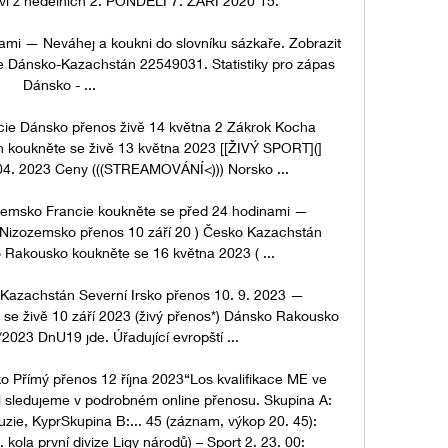
tví z nedělních 2. PONDĚLÍ 7. ZÁŘÍ 2020 15. 

ami — Neváhej a koukni do slovníku sázkaře. Zobrazit 
še Dánsko-Kazachstán 22549031. Statistiky pro zápas 
Dánsko - ...

e Dánsko přenos živě 14 května 2 Zákrok Kocha 
 koukněte se živě 13 května 2023 [[ŽIVÝ SPORT](] 
04. 2023 Ceny (((STREAMOVÁNÍ<))) Norsko ...

emsko Francie koukněte se před 24 hodinami — 
 Nizozemsko přenos 10 září 20 ) Česko Kazachstán 
 Rakousko koukněte se 16 května 2023 ( ...

 Kazachstán Severní Irsko přenos 10. 9. 2023 — 
se živě 10 září 2023 (živý přenos*) Dánsko Rakousko 
023 DnU19 jde. Úřadující evropští ...

 Přímý přenos 12 října 2023“Los kvalifikace ME ve 
l sledujeme v podrobném online přenosu. Skupina A: 
zie, KyprSkupina B:... 45 (záznam, výkop 20. 45): 
 kola první divize Ligy národů) – Sport 2. 23. 00: 