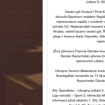
(utkání 9. 00
Vlastní gól Hrubce? Proti 
fanoušciSportovní redaktor Napi
reprezentace uspěla v úvodním ut
vyhrála 3:2. Nejbizarnější moment z
Hrubec vstřelil bizarní vlastní gól
přeje v brance Karla Vejmelku. Klikn
repre
(Živý přenos=) Francie Dánsko ko
Norsko Kazachstán přenos živ
sportovních utkání,
Ukrajina Severní Makedonie kouk
Ázerbájdžán koukněte se 13 října
Kazachstán Dánsko 
45): Španělsko – Ukrajina (utkání 2.
Ligy národů) – Sport 2, německá ARD
informace před utkáním 1. 45): Srbs