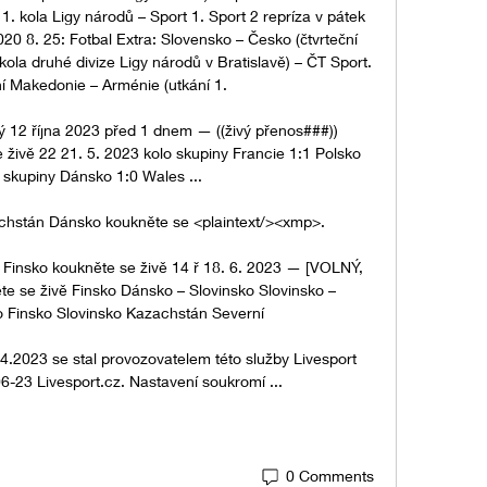
1. kola Ligy národů – Sport 1. Sport 2 repríza v pátek 
20 8. 25: Fotbal Extra: Slovensko – Česko (čtvrteční 
ola druhé divize Ligy národů v Bratislavě) – ČT Sport. 
í Makedonie – Arménie (utkání 1. 

 12 října 2023 před 1 dnem — ((živý přenos###)) 
živě 22 21. 5. 2023 kolo skupiny Francie 1:1 Polsko 
o skupiny Dánsko 1:0 Wales ...

hstán Dánsko koukněte se <plaintext/><xmp>.

Finsko koukněte se živě 14 ř 18. 6. 2023 — [VOLNÝ, 
e se živě Finsko Dánsko – Slovinsko Slovinsko – 
Finsko Slovinsko Kazachstán Severní

.2023 se stal provozovatelem této služby Livesport 
06-23 Livesport.cz. Nastavení soukromí ...
0 Comments