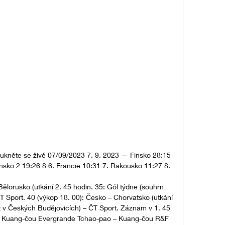
ukněte se živě 07/09/2023 7. 9. 2023 — Finsko 28:15 
sko 2 19:26 8 6. Francie 10:31 7. Rakousko 11:27 8.

ělorusko (utkání 2. 45 hodin. 35: Gól týdne (souhrn 
T Sport. 40 (výkop 18. 00): Česko – Chorvatsko (utkání 
t v Českých Budějovicích) – ČT Sport. Záznam v 1. 45 
00: Kuang-čou Evergrande Tchao-pao – Kuang-čou R&F 