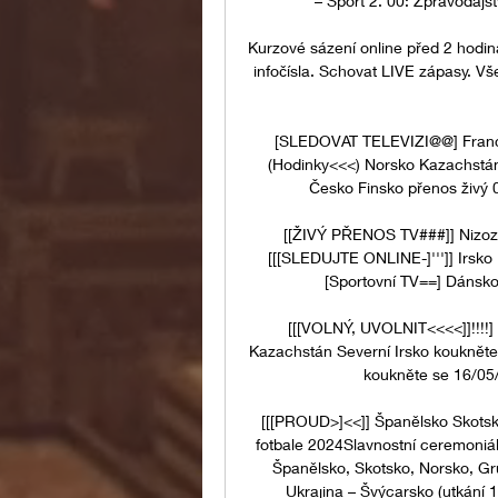
– Sport 2. 00: Zpravodajs
Kurzové sázení online před 2 hodin
infočísla. Schovat LIVE zápasy. V
[SLEDOVAT TELEVIZI@@] Franci
(Hodinky<<<) Norsko Kazachstán
Česko Finsko přenos živý 
[[ŽIVÝ PŘENOS TV###]] Nizoz
[[[SLEDUJTE ONLINE-]''']] Irsko
[Sportovní TV==] Dánsko
[[[VOLNÝ, UVOLNIT<<<<]]!!!!]
Kazachstán Severní Irsko koukněte 
koukněte se 16/05/2
[[[PROUD>]<<]] Španělsko Skotsko
fotbale 2024Slavnostní ceremoniá
Španělsko, Skotsko, Norsko, Gru
Ukrajina – Švýcarsko (utkání 1.