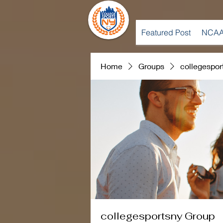
Featured Post
NCAA
Home
Groups
collegespor
collegesportsny Group