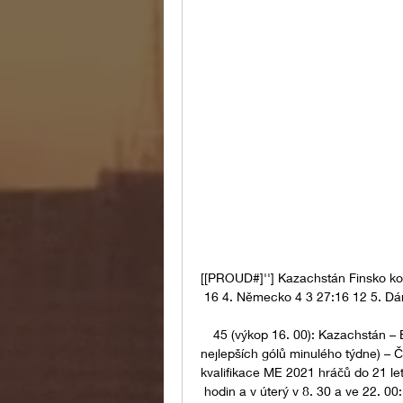
[[PROUD#]''] Kazachstán Finsko ko
16 4. Německo 4 3 27:16 12 5. Dán
45 (výkop 16. 00): Kazachstán – B
nejlepších gólů minulého týdne) – Č
kvalifikace ME 2021 hráčů do 21 le
hodin a v úterý v 8. 30 a ve 22. 