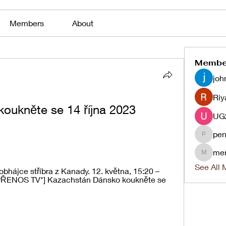
Members
About
Membe
joh
Riy
ukněte se 14 října 2023 
pen
penjaha
me
menlico
See All 
hájce stříbra z Kanady. 12. května, 15:20 – 
 PŘENOS TV*] Kazachstán Dánsko koukněte se 