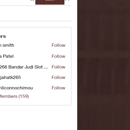
rs
n smith
Follow
a Patel
Follow
UG266 Bandar Judi Slot Online Live RTP Slot Gacor Tertinggi
Follow
jahatk265
Follow
tk265
nliconnochimou
Follow
nnochimou
Members (159)