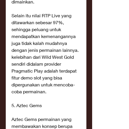
dimainkan.
Selain itu nilai RTP Live yang 
ditawarkan sebesar 97%, 
sehingga peluang untuk 
mendapatkan kemenangannya 
juga tidak kalah mudahnya 
dengan jenis permainan lainnya. 
kelebihan dari Wild West Gold 
sendiri didalam provider 
Pragmatic Play adalah terdapat 
fitur demo slot yang bisa 
dipergunakan untuk mencoba-
coba permainan.
5. Aztec Gems
Aztec Gems permainan yang 
membawakan konsep berupa 