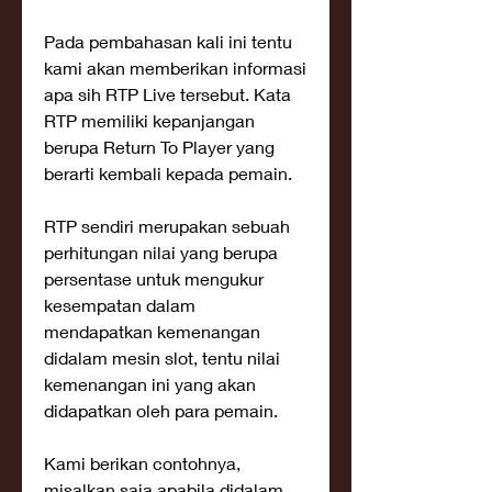
Pada pembahasan kali ini tentu 
kami akan memberikan informasi 
apa sih RTP Live tersebut. Kata 
RTP memiliki kepanjangan 
berupa Return To Player yang 
berarti kembali kepada pemain.
RTP sendiri merupakan sebuah 
perhitungan nilai yang berupa 
persentase untuk mengukur 
kesempatan dalam 
mendapatkan kemenangan 
didalam mesin slot, tentu nilai 
kemenangan ini yang akan 
didapatkan oleh para pemain.
Kami berikan contohnya, 
misalkan saja apabila didalam 