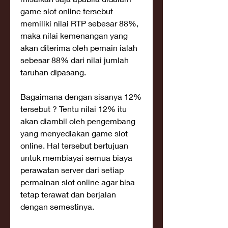
game slot online tersebut 
memiliki nilai RTP sebesar 88%, 
maka nilai kemenangan yang 
akan diterima oleh pemain ialah 
sebesar 88% dari nilai jumlah 
taruhan dipasang.
Bagaimana dengan sisanya 12% 
tersebut ? Tentu nilai 12% itu 
akan diambil oleh pengembang 
yang menyediakan game slot 
online. Hal tersebut bertujuan 
untuk membiayai semua biaya 
perawatan server dari setiap 
permainan slot online agar bisa 
tetap terawat dan berjalan 
dengan semestinya.