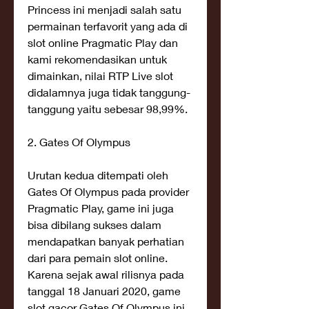
Princess ini menjadi salah satu 
permainan terfavorit yang ada di 
slot online Pragmatic Play dan 
kami rekomendasikan untuk 
dimainkan, nilai RTP Live slot  
didalamnya juga tidak tanggung-
tanggung yaitu sebesar 98,99%.
2. Gates Of Olympus
Urutan kedua ditempati oleh 
Gates Of Olympus pada provider 
Pragmatic Play, game ini juga 
bisa dibilang sukses dalam 
mendapatkan banyak perhatian 
dari para pemain slot online. 
Karena sejak awal rilisnya pada 
tanggal 18 Januari 2020, game 
slot gacor Gates Of Olympus ini 