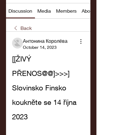
Discussion
Media
Members
About
Back
Антонина Королёва
October 14, 2023
[[ŽIVÝ 
PŘENOS@@]>>>] 
Slovinsko Finsko 
koukněte se 14 října 
2023