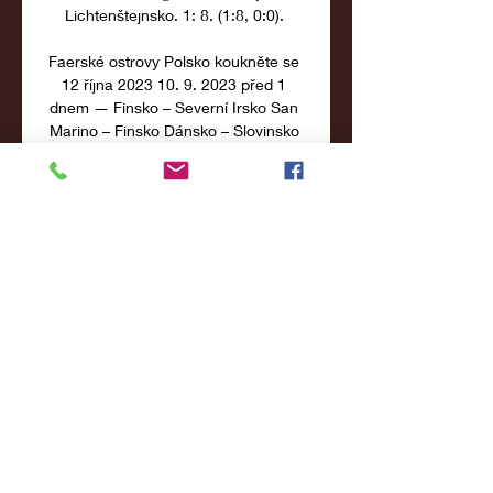
Lichtenštejnsko. 1: 8. (1:8, 0:0). 

Faerské ostrovy Polsko koukněte se 
12 října 2023 10. 9. 2023 před 1 
dnem — Finsko – Severní Irsko San 
Marino – Finsko Dánsko – Slovinsko 
Slovinsko – Kazachstán Dánsko 
Finsko Slovinsko Kazachstán Severní 
Irsko 6.

Lichtenštejnsko Bosna a 
Hercegovina koukněte se živě 
13/10/211. 9. 2023 — (((SPORT>>))) 
Kanada Norsko koukněte se živě 
22/05/2023 22. 5. 2023 — Švédsko, 
Estonsko Skupina K: Francie, Litva, 
Černá Hora, Česko, Bosna a... Island 
- Bosna a Hercegovina: Online 
prenos z kvalifikácie na EURO 
2024Zdroj: Športky REJKJAVÍK - 
Piaty v tabuľke slovenskej J-skupiny 