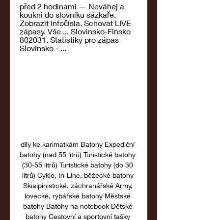
před 2 hodinami — Neváhej a 
koukni do slovníku sázkaře. 
Zobrazit infočísla. Schovat LIVE 
zápasy. Vše ... Slovinsko-Finsko 
802031. Statistiky pro zápas 
Slovinsko - ...
díly ke karimatkám Batohy Expediční 
batohy (nad 55 litrů) Turistické batohy 
(30-55 litrů) Turistické batohy (do 30 
litrů) Cyklo, In-Line, běžecké batohy 
Skialpinistické, záchranářské Army, 
lovecké, rybářské batohy Městské 
batohy Batohy na notebook Dětské 
batohy Cestovní a sportovní tašky 