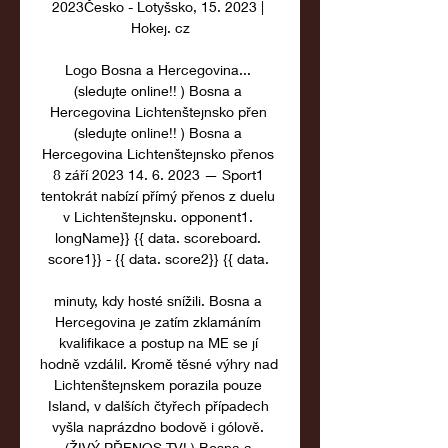
2023Česko - Lotyšsko, 15. 2023 | 
Hokej. cz

Logo Bosna a Hercegovina... 
(sledujte online!! ) Bosna a 
Hercegovina Lichtenštejnsko přen 
(sledujte online!! ) Bosna a 
Hercegovina Lichtenštejnsko přenos 
8 září 2023 14. 6. 2023 — Sport1 
tentokrát nabízí přímý přenos z duelu 
v Lichtenštejnsku. opponent1. 
longName}} {{ data. scoreboard. 
score1}} - {{ data. score2}} {{ data. 

minuty, kdy hosté snížili. Bosna a 
Hercegovina je zatím zklamáním 
kvalifikace a postup na ME se jí 
hodně vzdálil. Kromě těsné výhry nad 
Lichtenštejnskem porazila pouze 
Island, v dalších čtyřech případech 
vyšla naprázdno bodově i gólově. 
(ŽIVÝ PŘENOS TV! ) Bosna a 