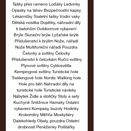
Tašky přes rameno Loďáky Ledvinky 
Opasky na láhev Bezpečnostní kapsy 
Lékárničky Toaletní tašky Vodní vaky 
Dětská nosítka Doplňky, náhradní díly 
k batohům Outdoorové vybavení 
Brýle Sluneční brýle Lyžařské brýle 
Příslušenství k brýlím Nože, nářadí 
Nože Multifunkční nářadí Pouzdra 
Čelovky a svítilny Čelovky 
Příslušenství k čelovkám Ruční svítilny 
Plynové svítilny Cyklosvětla 
Kempingové svítilny Turistické hole 
Trekkingové hole Nordic Walking hole 
Hole pro běh Náhradní díly na 
turistické hole Turistické návleky 
Nábytek Židle a stoličky Stoly a sety 
Kuchyně Sněžnice Hamaky Ostatní 
vybavení Kompasy, buzoly Hodinky 
Krokoměry Měřiče Moskytiéry 
Dalekohledy Obaly, pouzdra Ostatní 
drobnosti Peněženky Polštářky 