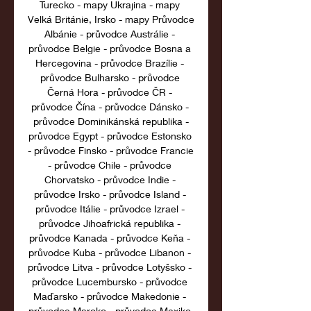
Turecko - mapy Ukrajina - mapy 
Velká Británie, Irsko - mapy Průvodce 
Albánie - průvodce Austrálie - 
průvodce Belgie - průvodce Bosna a 
Hercegovina - průvodce Brazílie - 
průvodce Bulharsko - průvodce 
Černá Hora - průvodce ČR - 
průvodce Čína - průvodce Dánsko - 
průvodce Dominikánská republika -
průvodce Egypt - průvodce Estonsko 
- průvodce Finsko - průvodce Francie 
- průvodce Chile - průvodce 
Chorvatsko - průvodce Indie - 
průvodce Irsko - průvodce Island - 
průvodce Itálie - průvodce Izrael - 
průvodce Jihoafrická republika - 
průvodce Kanada - průvodce Keňa - 
průvodce Kuba - průvodce Libanon - 
průvodce Litva - průvodce Lotyšsko - 
průvodce Lucembursko - průvodce 
Maďarsko - průvodce Makedonie - 
průvodce Maroko - průvodce Mexiko 