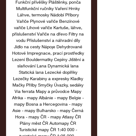
Funkční přívěšky Pláštěnky, ponča 
Multifunkční ručníky Vaření Hrnky 
Láhve, termosky Nádobí Příbory 
Vařiče Plynové vařiče Benzínové 
vařiče Lihové vařiče Kartuše, láhve, 
příslušenství Vařiče na dřevo Filtry na 
vodu Příslušenství a náhradní díly 
Jídlo na cesty Nápoje Dehydrované 
Hotové Impregnace, prací prostředky 
Lezení Bouldermatky Cepíny Jištění a 
slaňování Lana Dynamická lana 
Statická lana Lezecké doplňky 
Lezečky Karabiny a expresky Kladky 
Mačky Přilby Smyčky Úvazky, sedáky 
Via ferrata Mapy a průvodce Mapy 
Afrika - mapy Albánie - mapy Belgie - 
mapy Bosna a Hercegovina - mapy 
Asie - mapy Bulharsko - mapy Černá 
Hora - mapy ČR - mapy Atlasy ČR 
Plány měst ČR Automapy ČR 
Turistické mapy ČR 1:40 000 - 
turistické mapy ČR 1:25 000 - 