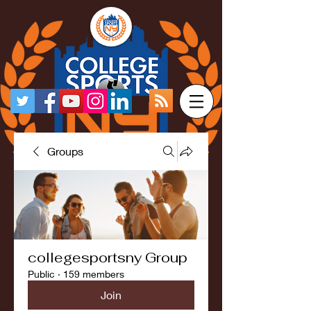
Groups
collegesportsny Group
Public
·
159 members
Join