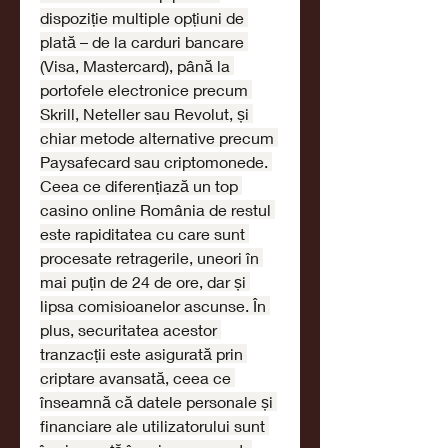
dispoziție multiple opțiuni de 
plată – de la carduri bancare 
(Visa, Mastercard), până la 
portofele electronice precum 
Skrill, Neteller sau Revolut, și 
chiar metode alternative precum 
Paysafecard sau criptomonede. 
Ceea ce diferențiază un top 
casino online România de restul 
este rapiditatea cu care sunt 
procesate retragerile, uneori în 
mai puțin de 24 de ore, dar și 
lipsa comisioanelor ascunse. În 
plus, securitatea acestor 
tranzacții este asigurată prin 
criptare avansată, ceea ce 
înseamnă că datele personale și 
financiare ale utilizatorului sunt 