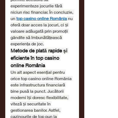
experimenteze jocurile fără 
niciun risc financiar. În concluzie, 
un 
top casino online România
 nu 
oferă doar acces la jocuri, ci și 
valoare adăugată prin promoții 
gândite să îmbunătățească 
experiența de joc.
Metode de plată rapide și 
eficiente în top casino 
online România
Un alt aspect esențial pentru 
orice top casino online România 
este infrastructura financiară 
bine pusă la punct. Jucătorii 
moderni își doresc flexibilitate, 
viteză și securitate în 
gestionarea banilor. Astfel, 
cazinourile de top pun la 