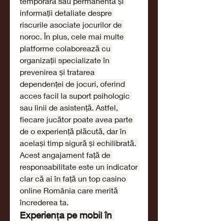
temporară sau permanentă și 
informații detaliate despre 
riscurile asociate jocurilor de 
noroc. În plus, cele mai multe 
platforme colaborează cu 
organizații specializate în 
prevenirea și tratarea 
dependenței de jocuri, oferind 
acces facil la suport psihologic 
sau linii de asistență. Astfel, 
fiecare jucător poate avea parte 
de o experiență plăcută, dar în 
același timp sigură și echilibrată. 
Acest angajament față de 
responsabilitate este un indicator 
clar că ai în față un top casino 
online România care merită 
încrederea ta.
Experiența pe mobil în 