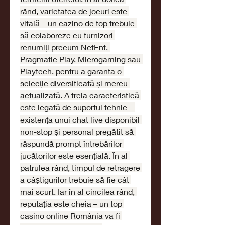
rând, varietatea de jocuri este 
vitală – un cazino de top trebuie 
să colaboreze cu furnizori 
renumiți precum NetEnt, 
Pragmatic Play, Microgaming sau 
Playtech, pentru a garanta o 
selecție diversificată și mereu 
actualizată. A treia caracteristică 
este legată de suportul tehnic – 
existența unui chat live disponibil 
non-stop și personal pregătit să 
răspundă prompt întrebărilor 
jucătorilor este esențială. În al 
patrulea rând, timpul de retragere 
a câștigurilor trebuie să fie cât 
mai scurt. Iar în al cincilea rând, 
reputația este cheia – un top 
casino online România va fi 