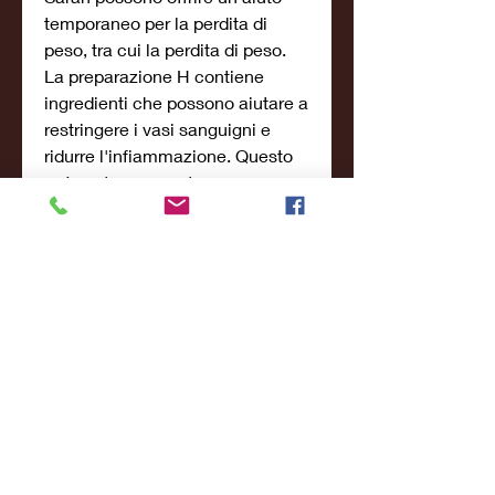
temporaneo per la perdita di 
peso, tra cui la perdita di peso. 
La preparazione H contiene 
ingredienti che possono aiutare a 
restringere i vasi sanguigni e 
ridurre l'infiammazione. Questo 
può portare a una temporanea 
riduzione del grasso corporeo 
nella zona in cui viene applicata.
Come funziona l'involucro 
Saran?
L'involucro Saran è stato 
originariamente sviluppato per 
avvolgere gli alimenti al fine di 
mantenerli freschi. Tuttavia, 
molte persone hanno iniziato a 
utilizzarlo come parte di una 