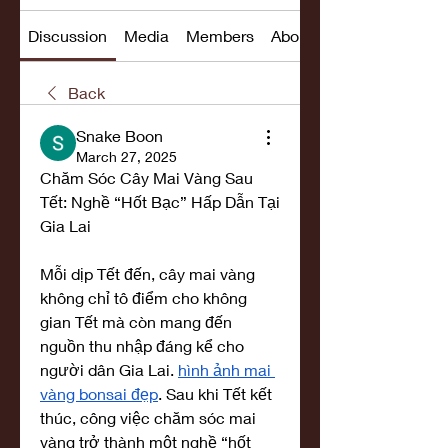
Discussion
Media
Members
About
Back
Snake Boon
March 27, 2025
Chăm Sóc Cây Mai Vàng Sau 
Tết: Nghề “Hốt Bạc” Hấp Dẫn Tại 
Gia Lai
Mỗi dịp Tết đến, cây mai vàng 
không chỉ tô điểm cho không 
gian Tết mà còn mang đến 
nguồn thu nhập đáng kể cho 
người dân Gia Lai. 
hình ảnh mai 
vàng bonsai đẹp
. Sau khi Tết kết 
thúc, công việc chăm sóc mai 
vàng trở thành một nghề “hốt 