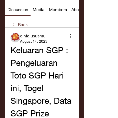
Discussion
Media
Members
About
Back
cintaiususmu
August 14, 2023
Keluaran SGP : 
Pengeluaran 
Toto SGP Hari 
ini, Togel 
Singapore, Data 
SGP Prize