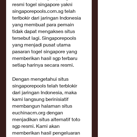
resmi togel singapore yakni 
singaporepools.com.sg telah 
terlbokir dari jaringan Indonesia 
yang membuat para pemain 
tidak dapat mengakses situs 
tersebut lagi. Singaporepools 
yang menjadi pusat utama 
pasaran togel singapore yang 
memberikan hasil sgp terbaru 
setiap harinya secara resmi.
Dengan mengetahui situs 
singaporepools telah terblokir 
dari jaringan Indonesia, maka 
kami langsung berinisiatif 
membangun halaman situs 
euchinacrn.org dengan 
menjadikan situs alternatif toto 
sgp resmi. Kami akan 
memberikan hasil pengeluaran 