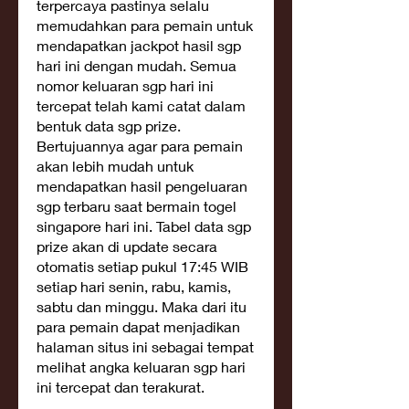
terpercaya pastinya selalu 
memudahkan para pemain untuk 
mendapatkan jackpot hasil sgp 
hari ini dengan mudah. Semua 
nomor keluaran sgp hari ini 
tercepat telah kami catat dalam 
bentuk data sgp prize. 
Bertujuannya agar para pemain 
akan lebih mudah untuk 
mendapatkan hasil pengeluaran 
sgp terbaru saat bermain togel 
singapore hari ini. Tabel data sgp 
prize akan di update secara 
otomatis setiap pukul 17:45 WIB 
setiap hari senin, rabu, kamis, 
sabtu dan minggu. Maka dari itu 
para pemain dapat menjadikan 
halaman situs ini sebagai tempat 
melihat angka keluaran sgp hari 
ini tercepat dan terakurat.