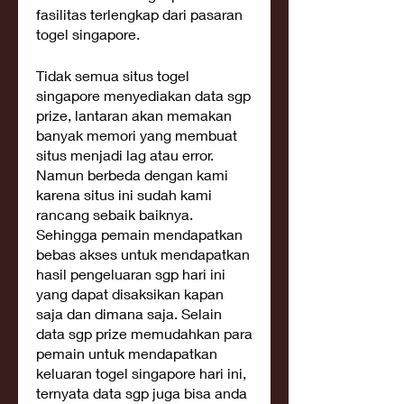
fasilitas terlengkap dari pasaran 
togel singapore.
Tidak semua situs togel 
singapore menyediakan data sgp 
prize, lantaran akan memakan 
banyak memori yang membuat 
situs menjadi lag atau error. 
Namun berbeda dengan kami 
karena situs ini sudah kami 
rancang sebaik baiknya. 
Sehingga pemain mendapatkan 
bebas akses untuk mendapatkan 
hasil pengeluaran sgp hari ini 
yang dapat disaksikan kapan 
saja dan dimana saja. Selain 
data sgp prize memudahkan para 
pemain untuk mendapatkan 
keluaran togel singapore hari ini, 
ternyata data sgp juga bisa anda 