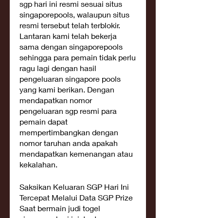
sgp hari ini resmi sesuai situs 
singaporepools, walaupun situs 
resmi tersebut telah terblokir. 
Lantaran kami telah bekerja 
sama dengan singaporepools 
sehingga para pemain tidak perlu 
ragu lagi dengan hasil 
pengeluaran singapore pools 
yang kami berikan. Dengan 
mendapatkan nomor 
pengeluaran sgp resmi para 
pemain dapat 
mempertimbangkan dengan 
nomor taruhan anda apakah 
mendapatkan kemenangan atau 
kekalahan.
Saksikan Keluaran SGP Hari Ini 
Tercepat Melalui Data SGP Prize
Saat bermain judi togel 