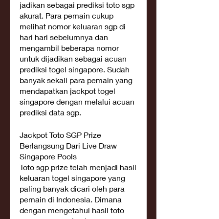
jadikan sebagai prediksi toto sgp 
akurat. Para pemain cukup 
melihat nomor keluaran sgp di 
hari hari sebelumnya dan 
mengambil beberapa nomor 
untuk dijadikan sebagai acuan 
prediksi togel singapore. Sudah 
banyak sekali para pemain yang 
mendapatkan jackpot togel 
singapore dengan melalui acuan 
prediksi data sgp.
Jackpot Toto SGP Prize 
Berlangsung Dari Live Draw 
Singapore Pools
Toto sgp prize telah menjadi hasil 
keluaran togel singapore yang 
paling banyak dicari oleh para 
pemain di Indonesia. Dimana 
dengan mengetahui hasil toto 