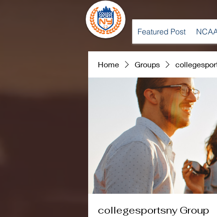
Featured Post
NCAA
Home
Groups
collegespor
collegesportsny Group