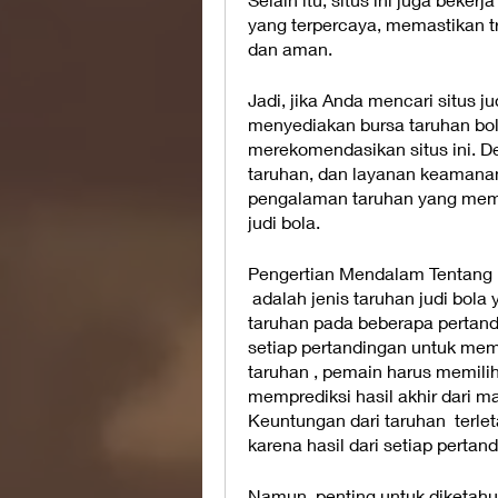
yang terpercaya, memastikan tr
dan aman.
Jadi, jika Anda mencari situs ju
menyediakan bursa taruhan bola
merekomendasikan situs ini. De
taruhan, dan layanan keamanan 
pengalaman taruhan yang memu
judi bola.
Pengertian Mendalam Tentang 
 adalah jenis taruhan judi bola yang memungkinkan pemain untuk memasang 
taruhan pada beberapa pertand
setiap pertandingan untuk mem
taruhan , pemain harus memili
memprediksi hasil akhir dari m
Keuntungan dari taruhan  terle
karena hasil dari setiap perta
Namun, penting untuk diketahui 