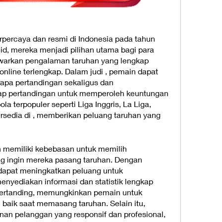
terpercaya dan resmi di Indonesia pada tahun 
id, mereka menjadi pilihan utama bagi para 
awarkan pengalaman taruhan yang lengkap 
nline terlengkap. Dalam judi , pemain dapat 
pa pertandingan sekaligus dan 
ap pertandingan untuk memperoleh keuntungan 
la terpopuler seperti Liga Inggris, La Liga, 
rsedia di , memberikan peluang taruhan yang 
n memiliki kebebasan untuk memilih 
g ingin mereka pasang taruhan. Dengan 
dapat meningkatkan peluang untuk 
nyediakan informasi dan statistik lengkap 
ertanding, memungkinkan pemain untuk 
baik saat memasang taruhan. Selain itu, 
an pelanggan yang responsif dan profesional, 