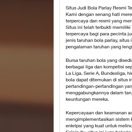
Situs Judi Bola Parlay Resmi T
Kami dengan senang hati merek
terpercaya dan resmi yang meny
Situs ini telah terbukti memilik
terpercaya bagi para pecinta j
jenis taruhan bola parlay, situ
pengalaman taruhan yang leng
Bursa taruhan bola yang disedi
berbagai liga dan kompetisi sepa
La Liga, Serie A, Bundesliga, 
bola dapat ditemukan di situs 
pertandingan-pertandingan yan
menggabungkannya dalam taruh
keuntungan mereka.
Kepercayaan dan keamanan adala
mengimplementasikan sistem 
enkripsi yang kuat untuk melind
Selain itu, situs ini juga bek