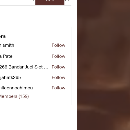
rs
n smith
Follow
a Patel
Follow
UG266 Bandar Judi Slot Online Live RTP Slot Gacor Tertinggi
Follow
jahatk265
Follow
tk265
nliconnochimou
Follow
nnochimou
Members (159)