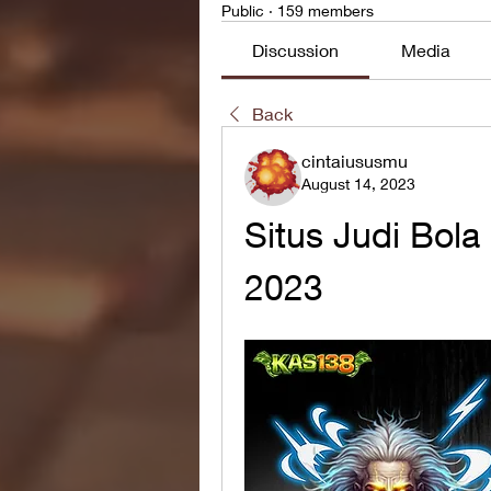
Public
·
159 members
Discussion
Media
Back
cintaiususmu
August 14, 2023
Situs Judi Bola
2023 