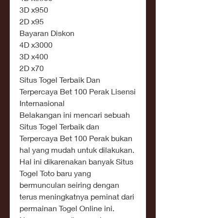
3D x950
2D x95
Bayaran Diskon
4D x3000
3D x400
2D x70
Situs Togel Terbaik Dan 
Terpercaya Bet 100 Perak Lisensi 
Internasional
Belakangan ini mencari sebuah 
Situs Togel Terbaik dan 
Terpercaya Bet 100 Perak bukan 
hal yang mudah untuk dilakukan. 
Hal ini dikarenakan banyak Situs 
Togel Toto baru yang 
bermunculan seiring dengan 
terus meningkatnya peminat dari 
permainan Togel Online ini. 