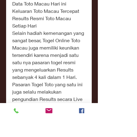
Data Toto Macau Hari ini 
Keluaran Toto Macau Tercepat 
Results Resmi Toto Macau 
Setiap Hari
Selain hadiah kemenangan yang 
sangat besar, Togel Online Toto 
Macau juga memiliki keunikan 
tersendiri karena menjadi satu 
satu nya pasaran togel resmi 
yang mengeluarkan Results 
sebanyak 4 kali dalam 1 Hari. 
Pasaran Togel Toto yang satu ini 
juga selalu melakukan 
pengundian Results secara Live 
pada Channel Youtube Resmi 
mereka.
Bila anda ingin menyaksikan 
pengundian Results Toto Macau, 
maka anda bisa mengunjungi 