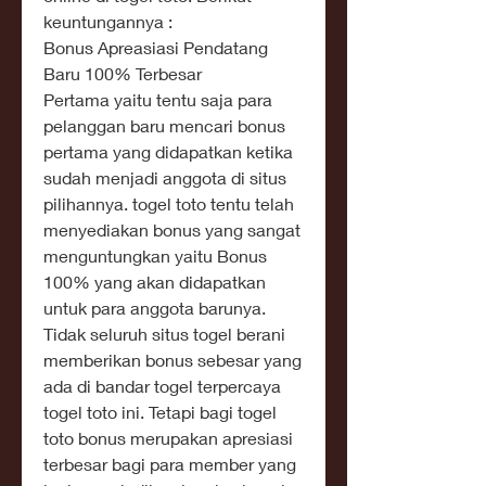
keuntungannya :
Bonus Apreasiasi Pendatang 
Baru 100% Terbesar
Pertama yaitu tentu saja para 
pelanggan baru mencari bonus 
pertama yang didapatkan ketika 
sudah menjadi anggota di situs 
pilihannya. togel toto tentu telah 
menyediakan bonus yang sangat 
menguntungkan yaitu Bonus 
100% yang akan didapatkan 
untuk para anggota barunya. 
Tidak seluruh situs togel berani 
memberikan bonus sebesar yang 
ada di bandar togel terpercaya 
togel toto ini. Tetapi bagi togel 
toto bonus merupakan apresiasi 
terbesar bagi para member yang 