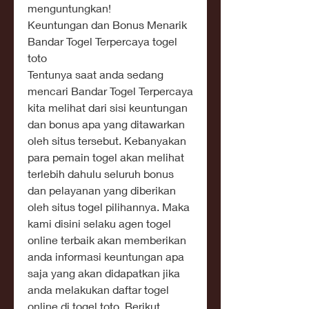
menguntungkan!
Keuntungan dan Bonus Menarik 
Bandar Togel Terpercaya togel 
toto
Tentunya saat anda sedang 
mencari Bandar Togel Terpercaya 
kita melihat dari sisi keuntungan 
dan bonus apa yang ditawarkan 
oleh situs tersebut. Kebanyakan 
para pemain togel akan melihat 
terlebih dahulu seluruh bonus 
dan pelayanan yang diberikan 
oleh situs togel pilihannya. Maka 
kami disini selaku agen togel 
online terbaik akan memberikan 
anda informasi keuntungan apa 
saja yang akan didapatkan jika 
anda melakukan daftar togel 
online di togel toto. Berikut 