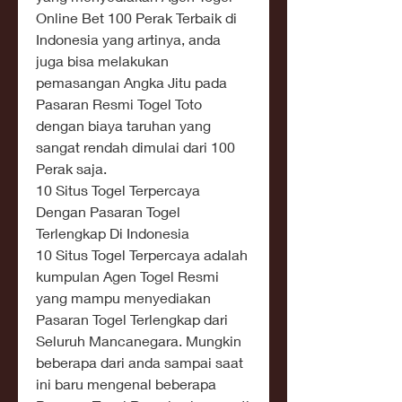
Online Bet 100 Perak Terbaik di 
Indonesia yang artinya, anda 
juga bisa melakukan 
pemasangan Angka Jitu pada 
Pasaran Resmi Togel Toto 
dengan biaya taruhan yang 
sangat rendah dimulai dari 100 
Perak saja.
10 Situs Togel Terpercaya 
Dengan Pasaran Togel 
Terlengkap Di Indonesia
10 Situs Togel Terpercaya adalah 
kumpulan Agen Togel Resmi 
yang mampu menyediakan 
Pasaran Togel Terlengkap dari 
Seluruh Mancanegara. Mungkin 
beberapa dari anda sampai saat 
ini baru mengenal beberapa 