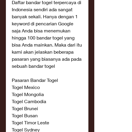
Daftar bandar togel terpercaya di 
Indonesia sendiri ada sangat 
banyak sekali. Hanya dengan 1 
keyword di pencarian Google 
saja Anda bisa menemukan 
hingga 100 bandar togel yang 
bisa Anda mainkan. Maka dari itu 
kami akan jelaskan beberapa 
pasaran yang biasanya ada pada 
sebuah bandar togel
Pasaran Bandar Togel
Togel Mexico
Togel Mongolia
Togel Cambodia
Togel Brunei
Togel Busan
Togel Timor Leste
Togel Sydney