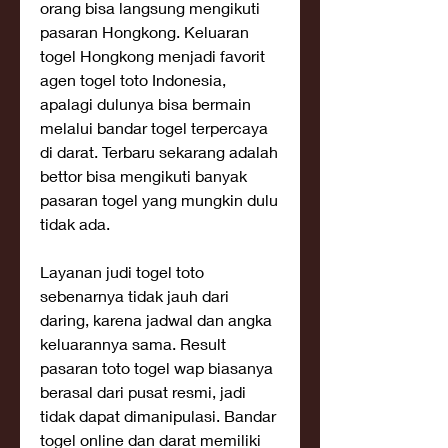
orang bisa langsung mengikuti 
pasaran Hongkong. Keluaran 
togel Hongkong menjadi favorit 
agen togel toto Indonesia, 
apalagi dulunya bisa bermain 
melalui bandar togel terpercaya 
di darat. Terbaru sekarang adalah 
bettor bisa mengikuti banyak 
pasaran togel yang mungkin dulu 
tidak ada.
Layanan judi togel toto 
sebenarnya tidak jauh dari 
daring, karena jadwal dan angka 
keluarannya sama. Result 
pasaran toto togel wap biasanya 
berasal dari pusat resmi, jadi 
tidak dapat dimanipulasi. Bandar 
togel online dan darat memiliki 