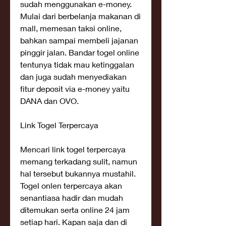
sudah menggunakan e-money. 
Mulai dari berbelanja makanan di 
mall, memesan taksi online, 
bahkan sampai membeli jajanan 
pinggir jalan. Bandar togel online 
tentunya tidak mau ketinggalan 
dan juga sudah menyediakan 
fitur deposit via e-money yaitu 
DANA dan OVO.
Link Togel Terpercaya
Mencari link togel terpercaya 
memang terkadang sulit, namun 
hal tersebut bukannya mustahil. 
Togel onlen terpercaya akan 
senantiasa hadir dan mudah 
ditemukan serta online 24 jam 
setiap hari. Kapan saja dan di 