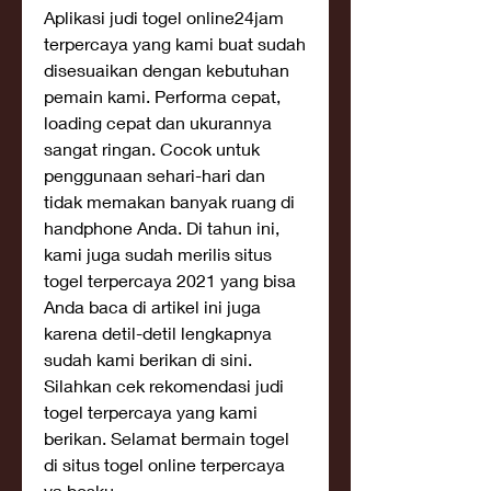
Aplikasi judi togel online24jam 
terpercaya yang kami buat sudah 
disesuaikan dengan kebutuhan 
pemain kami. Performa cepat, 
loading cepat dan ukurannya 
sangat ringan. Cocok untuk 
penggunaan sehari-hari dan 
tidak memakan banyak ruang di 
handphone Anda. Di tahun ini, 
kami juga sudah merilis situs 
togel terpercaya 2021 yang bisa 
Anda baca di artikel ini juga 
karena detil-detil lengkapnya 
sudah kami berikan di sini. 
Silahkan cek rekomendasi judi 
togel terpercaya yang kami 
berikan. Selamat bermain togel 
di situs togel online terpercaya 
ya bosku.