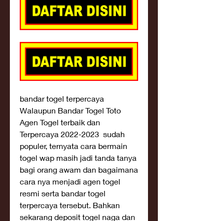
bandar togel terpercaya 
Walaupun Bandar Togel Toto 
Agen Togel terbaik dan 
Terpercaya 2022-2023  sudah 
populer, ternyata cara bermain 
togel wap masih jadi tanda tanya 
bagi orang awam dan bagaimana 
cara nya menjadi agen togel 
resmi serta bandar togel 
terpercaya tersebut. Bahkan 
sekarang deposit togel naga dan 