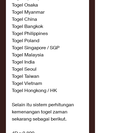
Togel Osaka
Togel Myanmar
Togel China
Togel Bangkok
Togel Philippines
Togel Poland
Togel Singapore / SGP
Togel Malaysia
Togel India
Togel Seoul
Togel Taiwan
Togel Vietnam
Togel Hongkong / HK
Selain itu sistem perhitungan 
kemenangan togel zaman 
sekarang sebagai berikut.
4D x 9.800