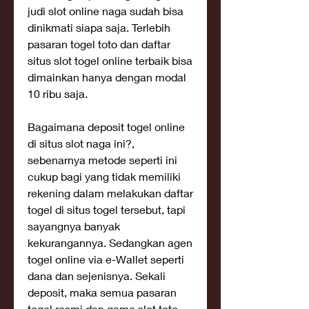
judi slot online naga sudah bisa 
dinikmati siapa saja. Terlebih 
pasaran togel toto dan daftar 
situs slot togel online terbaik bisa 
dimainkan hanya dengan modal 
10 ribu saja.
Bagaimana deposit togel online 
di situs slot naga ini?, 
sebenarnya metode seperti ini 
cukup bagi yang tidak memiliki 
rekening dalam melakukan daftar 
togel di situs togel tersebut, tapi 
sayangnya banyak 
kekurangannya. Sedangkan agen 
togel online via e-Wallet seperti 
dana dan sejenisnya. Sekali 
deposit, maka semua pasaran 
togel resmi dan game slot toto 