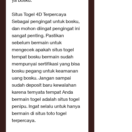
Situs Togel 4D Terpercaya
Sebagai pengingat untuk bosku, 
dan mohon diingat pengingat ini 
sangat penting. Pastikan 
sebelum bermain untuk 
mengecek apakah situs togel 
tempat bosku bermain sudah 
mempunyai sertifikasi yang bisa 
bosku pegang untuk keamanan 
uang bosku. Jangan sampai 
sudah deposit baru kewalahan 
karena ternyata tempat Anda 
bermain togel adalah situs togel 
penipu. Ingat selalu untuk hanya 
bermain di situs toto togel 
terpercaya.