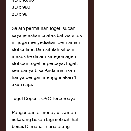
3D x 980
2D x 98
Selain permainan togel, sudah 
saya jelaskan di atas bahwa situs 
ini juga menyediakan permainan 
slot online. Dari situlah situs ini 
masuk ke dalam kategori agen 
slot dan togel terpercaya. Ingat, 
semuanya bisa Anda mainkan 
hanya dengan menggunakan 1 
akun saja.
Togel Deposit OVO Terpercaya
Pengunaan e-money di zaman 
sekarang bukan lagi sebuah hal 
besar. Di mana-mana orang 