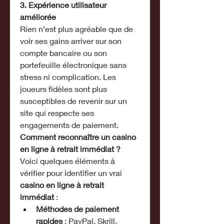
3. Expérience utilisateur 
améliorée
Rien n’est plus agréable que de 
voir ses gains arriver sur son 
compte bancaire ou son 
portefeuille électronique sans 
stress ni complication. Les 
joueurs fidèles sont plus 
susceptibles de revenir sur un 
site qui respecte ses 
engagements de paiement.
Comment reconnaître un casino 
en ligne à retrait immédiat ?
Voici quelques éléments à 
vérifier pour identifier un vrai 
casino en ligne à retrait 
immédiat
 :
Méthodes de paiement 
rapides
 : PayPal, Skrill, 