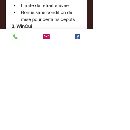
Limite de retrait élevée
Bonus sans condition de 
mise pour certains dépôts
3. WinOui
Casino francophone bien 
implanté
Retraits rapides (souvent en 
moins de 12h)
Accepté par les joueurs 
français
4. Casinozer
Supporte les crypto-
monnaies pour des retraits 
quasi instantanés
Très populaire en 2024-2025
Bon programme de fidélité
Conseils pour optimiser vos 
retraits