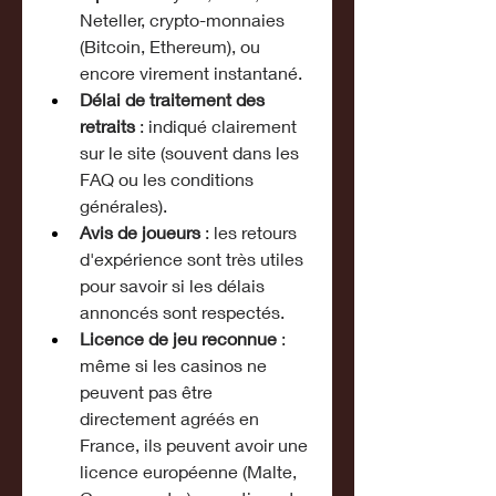
Neteller, crypto-monnaies 
(Bitcoin, Ethereum), ou 
encore virement instantané.
Délai de traitement des 
retraits
 : indiqué clairement 
sur le site (souvent dans les 
FAQ ou les conditions 
générales).
Avis de joueurs
 : les retours 
d'expérience sont très utiles 
pour savoir si les délais 
annoncés sont respectés.
Licence de jeu reconnue
 : 
même si les casinos ne 
peuvent pas être 
directement agréés en 
France, ils peuvent avoir une 
licence européenne (Malte, 