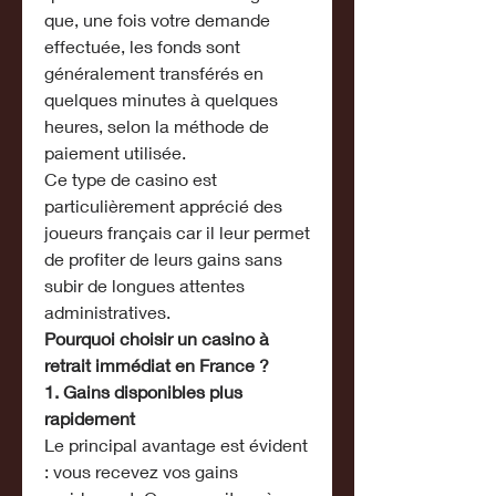
que, une fois votre demande 
effectuée, les fonds sont 
généralement transférés en 
quelques minutes à quelques 
heures, selon la méthode de 
paiement utilisée.
Ce type de casino est 
particulièrement apprécié des 
joueurs français car il leur permet 
de profiter de leurs gains sans 
subir de longues attentes 
administratives.
Pourquoi choisir un casino à 
retrait immédiat en France ?
1. Gains disponibles plus 
rapidement
Le principal avantage est évident 
: vous recevez vos gains 