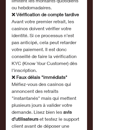
limitent les montants quotidiens 
ou hebdomadaires.
❌ Vérification de compte tardive
Avant votre premier retrait, les 
casinos doivent vérifier votre 
identité. Si ce processus n’est 
pas anticipé, cela peut retarder 
votre paiement. Il est donc 
conseillé de faire la vérification 
KYC (Know Your Customer) dès 
l'inscription.
❌ Faux délais "immédiats"
Méfiez-vous des casinos qui 
annoncent des retraits 
"instantanés" mais qui mettent 
plusieurs jours à valider votre 
demande. Lisez bien les 
avis 
d’utilisateurs
 et testez le support 
client avant de déposer une 