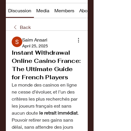
Discussion
Media
Members
About
Back
Saim Ansari
April 25, 2025
Instant Withdrawal
Online Casino France:
The Ultimate Guide
for French Players
Le monde des casinos en ligne 
ne cesse d’évoluer, et l’un des 
critères les plus recherchés par 
les joueurs français est sans 
aucun doute 
le retrait immédiat
. 
Pouvoir retirer ses gains sans 
délai, sans attendre des jours 