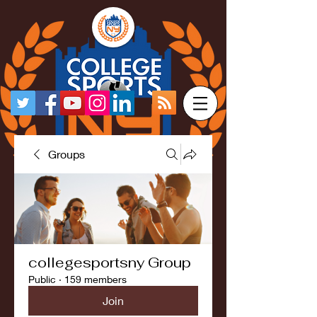
Groups
collegesportsny Group
Public
·
159 members
Join