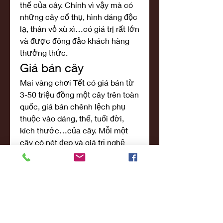
thế của cây. Chính vì vậy mà có 
những cây cổ thụ, hình dáng độc 
lạ, thân vỏ xù xì…có giá trị rất lớn 
và được đông đảo khách hàng 
thưởng thức.
Giá bán cây
Mai vàng chơi Tết có giá bán từ 
3-50 triệu đồng một cây trên toàn 
quốc, giá bán chênh lệch phụ 
thuộc vào dáng, thế, tuổi đời, 
kích thước…của cây. Mỗi một 
cây có nét đẹp và giá trị nghệ 
thuật khác nhau.
Nhìn chung, giá bán Mai Tết 
trong các năm gần đây từ 2016-
2017-2018-2019 và năm nay 
2020 không có nhiều biến đổi. 
Lượng mai cung cấp ngày càng 