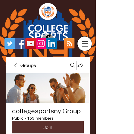
Groups
collegesportsny Group
Public
·
159 members
Join