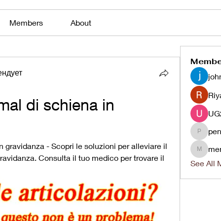
Members
About
Membe
ендует
joh
Riy
mal di schiena in 
pen
penjaha
 gravidanza - Scopri le soluzioni per alleviare il 
me
menlico
ravidanza. Consulta il tuo medico per trovare il 
See All 