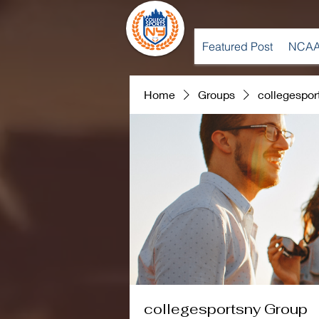
Featured Post
NCAA
Home
Groups
collegespor
collegesportsny Group