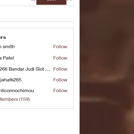
rs
n smith
Follow
a Patel
Follow
UG266 Bandar Judi Slot Online Live RTP Slot Gacor Tertinggi
Follow
jahatk265
Follow
tk265
nliconnochimou
Follow
nnochimou
Members (159)