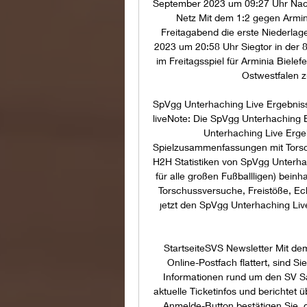
September 2023 um 09:27 Uhr Nach
Netz Mit dem 1:2 gegen Armin
Freitagabend die erste Niederla
2023 um 20:58 Uhr Siegtor in der 8
im Freitagsspiel für Arminia Bielef
Ostwestfalen z
SpVgg Unterhaching Live Ergebnis
liveNote: Die SpVgg Unterhaching E
Unterhaching Live Erge
Spielzusammenfassungen mit Torsch
H2H Statistiken von SpVgg Unterhac
für alle großen Fußballligen) beinhal
Torschussversuche, Freistöße, Eck
jetzt den SpVgg Unterhaching Liv
StartseiteSVS Newsletter Mit d
Online-Postfach flattert, sind Si
Informationen rund um den SV Sa
aktuelle Ticketinfos und berichtet 
Anmelde-Button bestätigen Sie,