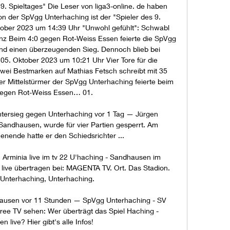
. Spieltages" Die Leser von liga3-online. de haben 
n der SpVgg Unterhaching ist der "Spieler des 9. 
ktober 2023 um 14:39 Uhr "Unwohl gefühlt": Schwabl 
enz Beim 4:0 gegen Rot-Weiss Essen feierte die SpVgg 
d einen überzeugenden Sieg. Dennoch blieb bei 
5. Oktober 2023 um 10:21 Uhr Vier Tore für die 
zwei Bestmarken auf Mathias Fetsch schreibt mit 35 
r Mittelstürmer der SpVgg Unterhaching feierte beim 
gegen Rot-Weiss Essen… 01. 

ntersieg gegen Unterhaching vor 1 Tag — Jürgen 
andhausen, wurde für vier Partien gesperrt. Am 
ende hatte er den Schiedsrichter ...

Arminia live im tv 22 U'haching - Sandhausen im 
live übertragen bei: MAGENTA TV. Ort. Das Stadion. 
 Unterhaching, Unterhaching.

ausen vor 11 Stunden — SpVgg Unterhaching - SV 
ee TV sehen: Wer überträgt das Spiel Haching - 
 live? Hier gibt's alle Infos!
