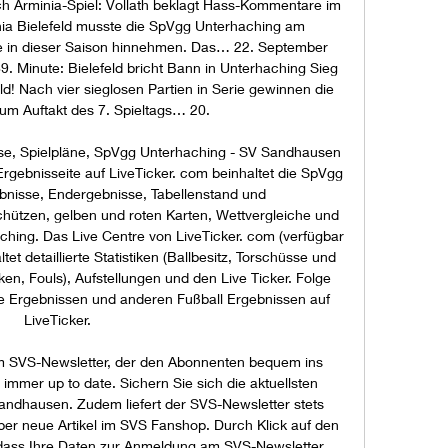
 Arminia-Spiel: Vollath beklagt Hass-Kommentare im 
ia Bielefeld musste die SpVgg Unterhaching am 
ge in dieser Saison hinnehmen. Das… 22. September 
9. Minute: Bielefeld bricht Bann in Unterhaching Sieg 
eld! Nach vier sieglosen Partien in Serie gewinnen die 
um Auftakt des 7. Spieltags… 20. 

se, Spielpläne, SpVgg Unterhaching - SV Sandhausen 
rgebnisseite auf LiveTicker. com beinhaltet die SpVgg 
bnisse, Endergebnisse, Tabellenstand und 
ützen, gelben und roten Karten, Wettvergleiche und 
hing. Das Live Centre von LiveTicker. com (verfügbar 
tet detaillierte Statistiken (Ballbesitz, Torschüsse und 
en, Fouls), Aufstellungen und den Live Ticker. Folge 
e Ergebnissen und anderen Fußball Ergebnissen auf 
LiveTicker. 

em SVS-Newsletter, der den Abonnenten bequem ins 
e immer up to date. Sichern Sie sich die aktuellsten 
ndhausen. Zudem liefert der SVS-Newsletter stets 
über neue Artikel im SVS Fanshop. Durch Klick auf den 
 dass Ihre Daten zur Anmeldung am SVS-Newsletter 