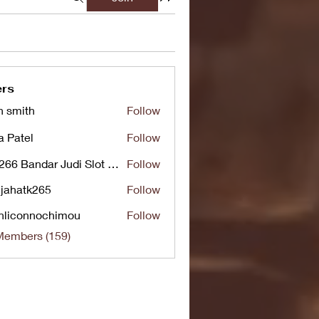
rs
n smith
Follow
a Patel
Follow
UG266 Bandar Judi Slot Online Live RTP Slot Gacor Tertinggi
Follow
jahatk265
Follow
tk265
nliconnochimou
Follow
nnochimou
Members (159)