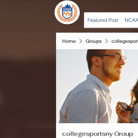
Featured Post
NCAA
Home
Groups
collegespor
collegesportsny Group