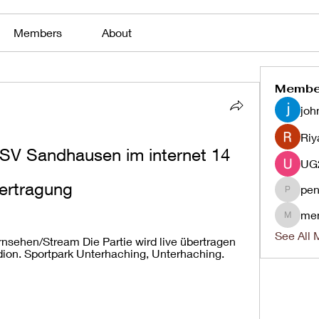
Members
About
Membe
joh
Riy
SV Sandhausen im internet 14 
ertragung
pen
penjaha
me
menlico
See All 
sehen/Stream Die Partie wird live übertragen 
ion. Sportpark Unterhaching, Unterhaching.