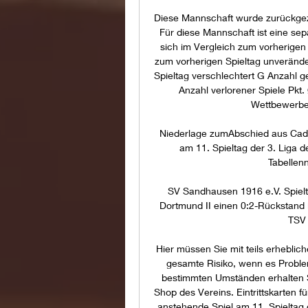
Diese Mannschaft wurde zurückgez
Für diese Mannschaft ist eine sep
sich im Vergleich zum vorherigen S
zum vorherigen Spieltag unveränder
Spieltag verschlechtert G Anzahl 
Anzahl verlorener Spiele Pkt
Wettbewerbe S
Niederlage zumAbschied aus Cadi
am 11. Spieltag der 3. Liga 
Tabellenn
SV Sandhausen 1916 e.V. Spielt
Dortmund II einen 0:2-Rückstand
TSV 
Hier müssen Sie mit teils erhebli
gesamte Risiko, wenn es Problem
bestimmten Umständen erhalten Sie
Shop des Vereins. Eintrittskarten f
anstehende Spiel am 11. Spieltag