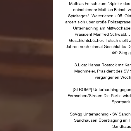
Mathias Fetsch zum "Spieler des 9
entschieden: Mathias Fetsch vo
Spieltages". Weiterlesen » 05. O
ärgert sich über große Polizeipräs
Unterhaching am Mittwochaben
Präsident Manfred Schwabl… 0
Geschichtsbücher: Fetsch stellt 
Jahren noch einmal Geschichte: De
4:0-Sieg 
3.Liga: Hansa Rostock mit Ka
Machmeier, Präsident des SV S
vergangenen Wochen
[STROM!!] Unterhaching gegen 
Fernsehen/Stream Die Partie wird 
Sportpark
SpVgg Unterhaching - SV Sandh
Sandhausen Übertragung im Fr
Sandhausen