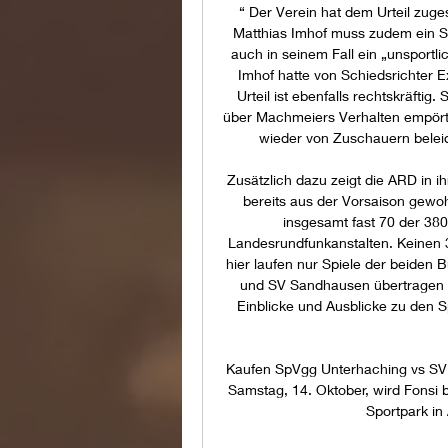
“ Der Verein hat dem Urteil zuges
Matthias Imhof muss zudem ein Sp
auch in seinem Fall ein „unsportl
Imhof hatte von Schiedsrichter E
Urteil ist ebenfalls rechtskräftig
über Machmeiers Verhalten empört 
wieder von Zuschauern beleidi
Zusätzlich dazu zeigt die ARD in ih
bereits aus der Vorsaison gewoh
insgesamt fast 70 der 380
Landesrundfunkanstalten. Keinen 3
hier laufen nur Spiele der beiden
und SV Sandhausen übertragen un
Einblicke und Ausblicke zu den Sp
Kaufen SpVgg Unterhaching vs S
Samstag, 14. Oktober, wird Fonsi
Sportpark in 