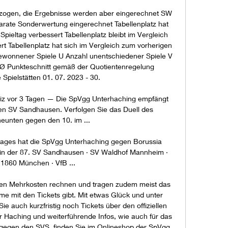
ogen, die Ergebnisse werden aber eingerechnet SW 
arate Sonderwertung eingerechnet Tabellenplatz hat 
pieltag verbessert Tabellenplatz bleibt im Vergleich 
t Tabellenplatz hat sich im Vergleich zum vorherigen 
gewonnener Spiele U Anzahl unentschiedener Spiele V 
. Ø Punkteschnitt gemäß der Quotientenregelung 
pielstätten 01. 07. 2023 - 30. 

z vor 3 Tagen — Die SpVgg Unterhaching empfängt 
den SV Sandhausen. Verfolgen Sie das Duell des 
eunten gegen den 10. im ...

ages hat die SpVgg Unterhaching gegen Borussia 
 in der 87. SV Sandhausen · SV Waldhof Mannheim · 
1860 München · VfB ...

chen Mehrkosten rechnen und tragen zudem meist das 
e mit den Tickets gibt. Mit etwas Glück und unter 
 auch kurzfristig noch Tickets über den offiziellen 
ür Haching und weiterführende Infos, wie auch für das 
 gegen den SVS, finden Sie im Onlineshop der SpVgg 