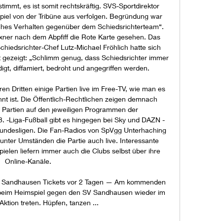
timmt, es ist somit rechtskräftig. SVS-Sportdirektor 
iel von der Tribüne aus verfolgen. Begründung war 
iches Verhalten gegenüber dem Schiedsrichterteam“. 
xner nach dem Abpfiff die Rote Karte gesehen. Das 
. Schiedsrichter-Chef Lutz-Michael Fröhlich hatte sich 
gezeigt: „Schlimm genug, dass Schiedsrichter immer 
gt, diffamiert, bedroht und angegriffen werden. 

ren Dritten einige Partien live im Free-TV, wie man es 
nt ist. Die Öffentlich-Rechtlichen zeigen demnach 
 Partien auf den jeweiligen Programmen der 
. -Liga-Fußball gibt es hingegen bei Sky und DAZN - 
 Bundesligen. Die Fan-Radios von SpVgg Unterhaching 
ter Umständen die Partie auch live. Interessante 
ielen liefern immer auch die Clubs selbst über ihre 
Online-Kanäle. 

V Sandhausen Tickets vor 2 Tagen — Am kommenden 
 beim Heimspiel gegen den SV Sandhausen wieder im 
Aktion treten. Hüpfen, tanzen ...
