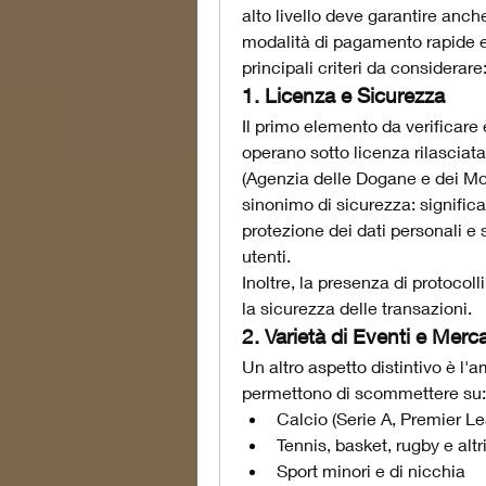
alto livello deve garantire anche
modalità di pagamento rapide e u
principali criteri da considerare
1. Licenza e Sicurezza
Il primo elemento da verificare è
operano sotto licenza rilasciata
(Agenzia delle Dogane e dei Mono
sinonimo di sicurezza: significa 
protezione dei dati personali e 
utenti.
Inoltre, la presenza di protocoll
la sicurezza delle transazioni.
2. Varietà di Eventi e Merca
Un altro aspetto distintivo è l'am
permettono di scommettere su:
Calcio (Serie A, Premier 
Tennis, basket, rugby e altr
Sport minori e di nicchia