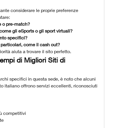
rtante considerare le proprie preferenze 
utare:
ve o pre-match?
come gli eSports o gli sport virtuali?
nto specifici?
 particolari, come il cash out?
orità aiuta a trovare il sito perfetto.
pi di Migliori Siti di 
i specifici in questa sede, è noto che alcuni 
 italiano offrono servizi eccellenti, riconosciuti 
ù competitivi
te