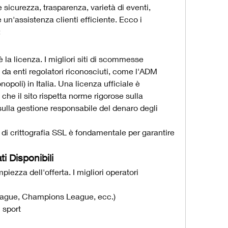
 sicurezza, trasparenza, varietà di eventi, 
n'assistenza clienti efficiente. Ecco i 
:
 la licenza. I migliori siti di scommesse 
 da enti regolatori riconosciuti, come l'ADM 
poli) in Italia. Una licenza ufficiale è 
che il sito rispetta norme rigorose sulla 
sulla gestione responsabile del denaro degli 
i di crittografia SSL è fondamentale per garantire 
ti Disponibili
piezza dell'offerta. I migliori operatori 
League, Champions League, ecc.)
i sport