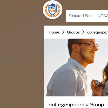
Featured Post
NCAA
Home
Groups
collegespor
collegesportsny Group