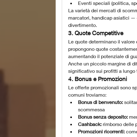
Eventi speciali (politica, s
La varietà dei mercati di scomm
marcatori, handicap asiatici — of
divertimento.
3. Quote Competitive
Le quote determinano il valore d
propongono quote costantemente
aumentando il potenziale di g
Anche un piccolo margine di dif
significativo sui profitti a lungo
4. Bonus e Promozioni
Le offerte promozionali sono spe
comuni troviamo:
Bonus di benvenuto:
 solit
scommessa
Bonus senza deposito:
 me
Cashback:
 rimborso delle 
Promozioni ricorrenti:
 come