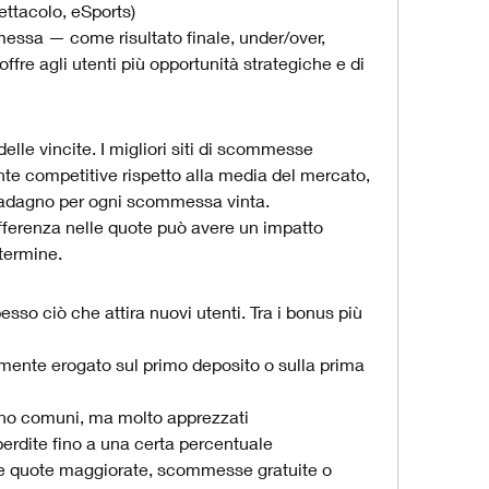
pettacolo, eSports)
essa — come risultato finale, under/over, 
fre agli utenti più opportunità strategiche e di 
elle vincite. I migliori siti di scommesse 
 competitive rispetto alla media del mercato, 
uadagno per ogni scommessa vinta.
ferenza nelle quote può avere un impatto 
 termine.
sso ciò che attira nuovi utenti. Tra i bonus più 
amente erogato sul primo deposito o sulla prima 
no comuni, ma molto apprezzati
perdite fino a una certa percentuale
 quote maggiorate, scommesse gratuite o 