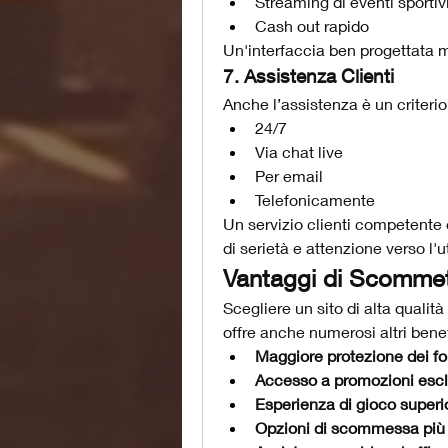
Streaming di eventi sportiv
Cash out rapido
Un'interfaccia ben progettata m
7. Assistenza Clienti
Anche l’assistenza è un criterio
24/7
Via chat live
Per email
Telefonicamente
Un servizio clienti competente 
di serietà e attenzione verso l'u
Vantaggi di Scommette
Scegliere un sito di alta qualità
offre anche numerosi altri benef
Maggiore protezione dei fo
Accesso a promozioni escl
Esperienza di gioco superi
Opzioni di scommessa più