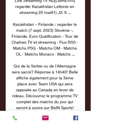
Live Streaming TV HD[LIBRE===] 
regarder Kazakhstan Lettonie en 
streaming 20 maiA1) J3: 9 ...

Kazakhstan – Finlande : regarder le 
match (7 sept. 2023) Slovénie -. 
Finlande. Euro Qualification - Tour de 
Chaînes TV et streaming · Flux RSS · 
Matchs PSG · Matchs OM · Matchs 
OL · Matchs Monaco · Matchs ...

Qui de la Serbie ou de l'Allemagne 
sera sacré? Réponse à 14h40! Belle 
affiche également pour la 3ème 
place avec Team USA qui sera 
opposée au Canada en lever de 
rideau. Découvrez le programme TV 
complet des matchs du jour qui 
seront à suivre sur BeIN Sports! 
Dimanche 10 septembre 10h30: USA 
vs Canada (3ème place) sur BeIN 
Sports 1 14h40: Allemagne vs Serbie 