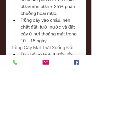
dừa/mùn cưa + 25% phân 
chuồng hoai mục.
Trồng cây vào chậu, nén 
chặt đất, tưới nước và đặt 
cây ở nơi thoáng mát trong 
10 – 15 ngày.
Trồng Cây Mai Thái Xuống Đất
Đào hố có kích thước lớn 
hơn bầu rễ, sâu khoảng 30 – 
50 cm.
Bón lót phân chuồng hoai 
mục, trộn đất mặt với phân 
NPK trước khi trồng.
Trồng cây, lấp đất và tưới 
nước ngay sau khi trồng.
4. Chăm Sóc Cây Mai 