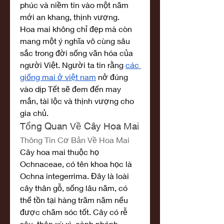
phúc và niềm tin vào một năm 
mới an khang, thịnh vượng.
Hoa mai không chỉ đẹp mà còn 
mang một ý nghĩa vô cùng sâu 
sắc trong đời sống văn hóa của 
người Việt. Người ta tin rằng 
các 
giống mai ở việt nam
 nở đúng 
vào dịp Tết sẽ đem đến may 
mắn, tài lộc và thịnh vượng cho 
gia chủ.
Tổng Quan Về Cây Hoa Mai
Thông Tin Cơ Bản Về Hoa Mai
Cây hoa mai thuộc họ 
Ochnaceae, có tên khoa học là 
Ochna integerrima. Đây là loài 
cây thân gỗ, sống lâu năm, có 
thể tồn tại hàng trăm năm nếu 
được chăm sóc tốt. Cây có rễ 
sâu, thân xù xì, cành nhánh 