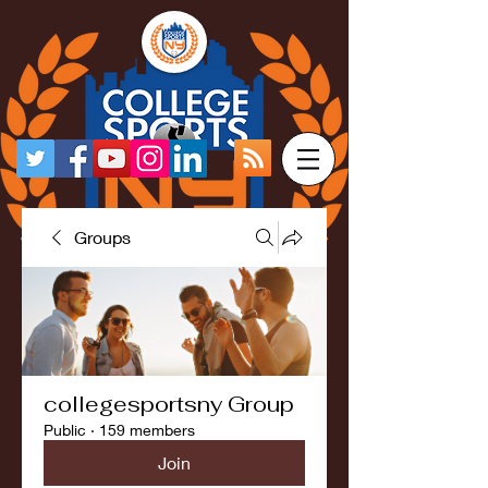
Groups
collegesportsny Group
Public
·
159 members
Join