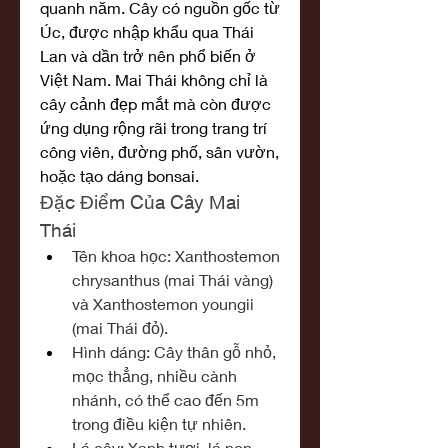
quanh năm. Cây có nguồn gốc từ 
Úc, được nhập khẩu qua Thái 
Lan và dần trở nên phổ biến ở 
Việt Nam. Mai Thái không chỉ là 
cây cảnh đẹp mắt mà còn được 
ứng dụng rộng rãi trong trang trí 
công viên, đường phố, sân vườn, 
hoặc tạo dáng bonsai.
Đặc Điểm Của Cây Mai 
Thái
Tên khoa học: Xanthostemon 
chrysanthus (mai Thái vàng) 
và Xanthostemon youngii 
(mai Thái đỏ).
Hình dáng: Cây thân gỗ nhỏ, 
mọc thẳng, nhiều cành 
nhánh, có thể cao đến 5m 
trong điều kiện tự nhiên.
Lá cây: Xanh tươi, lá non 