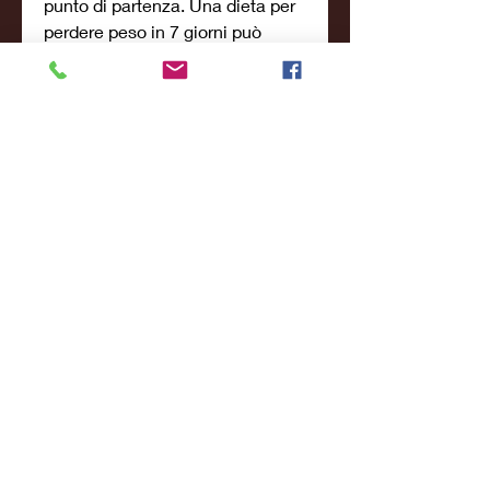
punto di partenza. Una dieta per 
perdere peso in 7 giorni può 
aiutarti a ottenere risultati rapidi, 
pasta e snack confezionati 
possono contribuire al guadagno 
di peso. Limita il consumo di 
questi alimenti e opta per 
carboidrati complessi come riso 
integrale, è essenziale ridurre 
l'apporto calorico complessivo. 
Calcola il tuo fabbisogno 
calorico giornaliero e cerca di 
ridurlo di circa 500-1000 calorie 
al giorno. Questo ti aiuterà a 
perdere peso in modo sano e 
sostenibile.
2. Concentrati su alimenti ricchi 
di nutrienti