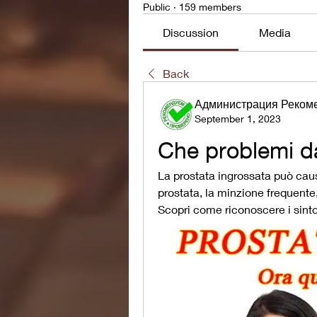
Public
·
159 members
Discussion
Media
Back
Администрация Реком
September 1, 2023
Che problemi da
La prostata ingrossata può cau
prostata, la minzione frequente,
Scopri come riconoscere i sintom