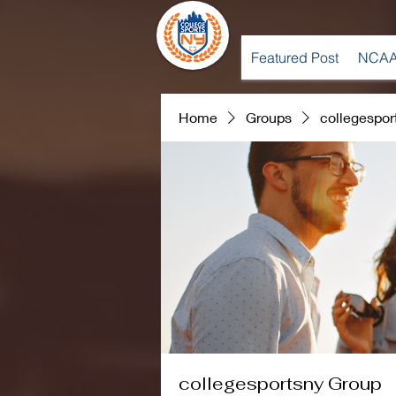
Featured Post
NCAA
Home
Groups
collegespor
collegesportsny Group