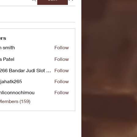
rs
n smith
Follow
a Patel
Follow
UG266 Bandar Judi Slot Online Live RTP Slot Gacor Tertinggi
Follow
jahatk265
Follow
tk265
nliconnochimou
Follow
nnochimou
Members (159)