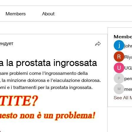
Members
About
Membe
ендует
joh
Riy
 la prostata ingrossata
sare problemi come l'ingrossamento della 
pen
 la minzione dolorosa e l'eiaculazione dolorosa. 
penjaha
i e i trattamenti per la prostata ingrossata.
me
menlico
See All 