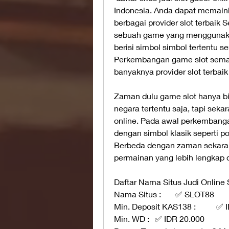
Indonesia. Anda dapat memaink
berbagai provider slot terbaik 
sebuah game yang menggunaka
berisi simbol simbol tertentu s
Perkembangan game slot semaki
banyaknya provider slot terbaik 
Zaman dulu game slot hanya bi
negara tertentu saja, tapi sek
online. Pada awal perkembangan
dengan simbol klasik seperti po
Berbeda dengan zaman sekarang
permainan yang lebih lengkap
Daftar Nama Situs Judi Onlin
Nama Situs :	✅ SLOT88 
Min. Dep
Min. WD :	✅ IDR 20.000