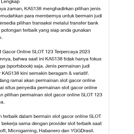
g Lengkap
a zaman, KAS138 menghadirkan pilihan jenis 
emudahkan para membernya untuk bermain judi 
sedia pilihan transaksi melalui transfer bank 
 potongan terbaik yang siap anda gunakan 
w.
t Gacor Online SLOT 123 Terpercaya 2023
umnya, bahwa saat ini KAS138 tidak hanya fokus 
a (sportsbook) saja. Jenis permainan judi 
 KAS138 kini semakin beragam & variatif. 
ang ramai akan permainan slot gacor online 
 situs penyedia permainan slot gacor online 
pilihan permainan slot gacor online SLOT 123 
ma.
erbaik dalam bermain slot gacor online SLOT 
ekerja sama dengan provider slot terbaik saat 
GSoft, Microgaming, Habanero dan YGGDrasil. 