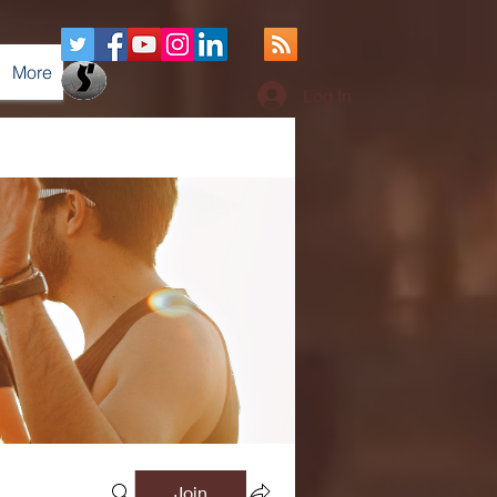
More
Log In
Join