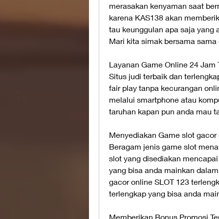
merasakan kenyaman saat berm
karena KAS138 akan memberika
tau keunggulan apa saja yang a
Mari kita simak bersama sama d
Layanan Game Online 24 Jam 
Situs judi terbaik dan terleng
fair play tanpa kecurangan onl
melalui smartphone atau komp
taruhan kapan pun anda mau t
Menyediakan Game slot gacor 
Beragam jenis game slot menari
slot yang disediakan mencapai
yang bisa anda mainkan dalam 
gacor online SLOT 123 terleng
terlengkap yang bisa anda mai
Memberikan Bonus Promosi Te