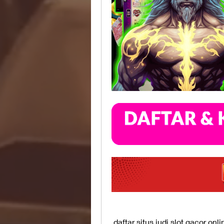
 daftar situs judi slot gacor online SLOT88 24 jam terbaik dan terbaru 2023 di 