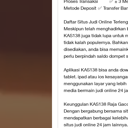
Proses Transaksi	✅ ± 
Metode Deposit	✅ Tr
Daftar Situs Judi Online Terle
Meskipun telah menghadirkan ber
KAS138 juga tidak lupa untuk m
tidak kalah populernya. Bahkan
disediakan, anda bisa memain
perlu berpindah saldo dompet se
Aplikasi KAS138 bisa anda do
tablet. ipad atau ios kesayanga
menggunakan layar yang lebih 
media bermain judi online 24 j
Keunggulan KAS138 Raja Gacor 
Dengan bergabung bersama situ
mendapatkan berbagai kelebiha
situs judi online 24 jam lainn