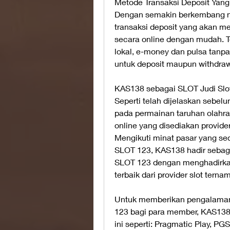
Metode Transaksi Deposit Yan
Dengan semakin berkembang ny
transaksi deposit yang akan m
secara online dengan mudah. Ter
lokal, e-money dan pulsa tanpa
untuk deposit maupun withdra
KAS138 sebagai SLOT Judi Slo
Seperti telah dijelaskan sebel
pada permainan taruhan olahrag
online yang disediakan provider
Mengikuti minat pasar yang sed
SLOT 123, KAS138 hadir sebagai
SLOT 123 dengan menghadirkan 
terbaik dari provider slot terna
Untuk memberikan pengalaman t
123 bagi para member, KAS138 b
ini seperti: Pragmatic Play, P