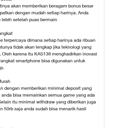
pastinya akan memberikan beragam bonus besar 
patkan dengan mudah setiap harinya. Anda 
lebih setelah puas bermain
angkat
ne terpercaya dimana setiap harinya ada ribuan 
tunya tidak akan lengkap jika teknologi yang 
. Oleh karena itu KAS138 menghadirkan inovasi 
rangkat smartphone bisa digunakan untuk 
p.
Murah
 dengan memberikan minimal deposit yang 
a anda bisa memainkan semua game yang ada 
elain itu minimal withdraw yang diberikan juga 
 50rb saja anda sudah bisa menarik hasil 