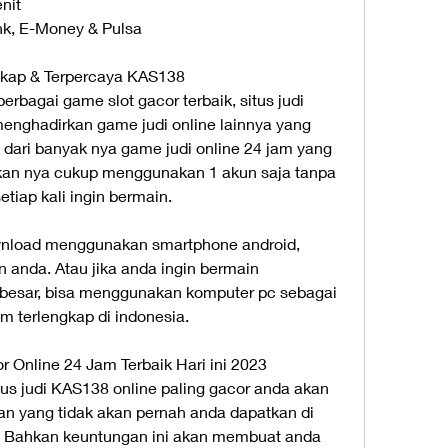
3 Menit
ansfer Bank, E-Money & Pulsa
ngkap & Terpercaya KAS138
bagai game slot gacor terbaik, situs judi 
enghadirkan game judi online lainnya yang 
 dari banyak nya game judi online 24 jam yang 
kan nya cukup menggunakan 1 akun saja tanpa 
tiap kali ingin bermain.
wnload menggunakan smartphone android, 
n anda. Atau jika anda ingin bermain 
besar, bisa menggunakan komputer pc sebagai 
am terlengkap di indonesia.
Online 24 Jam Terbaik Hari ini 2023
s judi KAS138 online paling gacor anda akan 
n yang tidak akan pernah anda dapatkan di 
ya. Bahkan keuntungan ini akan membuat anda 