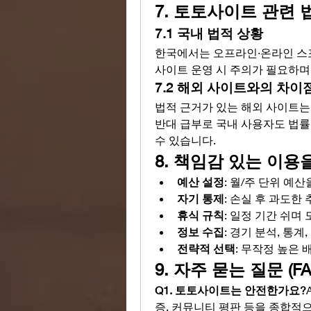
7. 토토사이트 관련 
7.1 국내 법적 상황
한국에서는 오프라인·온라인 스포
사이트 운영 시 주의가 필요하며
7.2 해외 사이트와의 차이
법적 근거가 있는 해외 사이트는
반대 급부로 국내 사용자도 법률상
수 있습니다.
8. 책임감 있는 이용
예산 설정
: 월/주 단위 예
자기 통제
: 손실 후 과도한
휴식 규칙
: 일정 기간 쉬며
정보 수집
: 경기 분석, 통계
전략적 선택
: 무작정 높은 
9. 자주 묻는 질문 (FA
Q1. 토토사이트는 안전한가요?
증, 커뮤니티 평판 등을 종합적