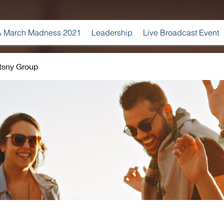
 March Madness 2021
Leadership
Live Broadcast Event
tsny Group