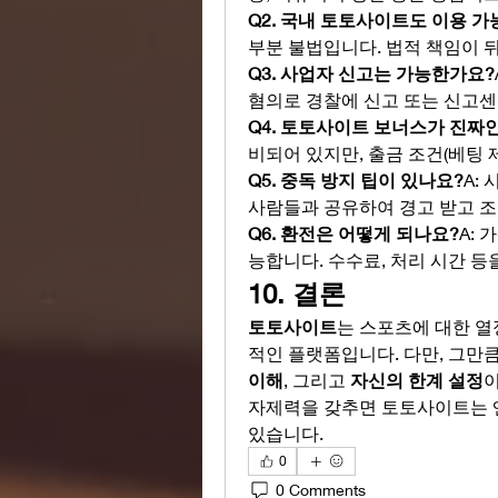
Q2. 국내 토토사이트도 이용 
부분 불법입니다. 법적 책임이 뒤
Q3. 사업자 신고는 가능한가요?
혐의로 경찰에 신고 또는 신고센
Q4. 토토사이트 보너스가 진짜
비되어 있지만, 출금 조건(베팅 
Q5. 중독 방지 팁이 있나요?
A:
사람들과 공유하여 경고 받고 조
Q6. 환전은 어떻게 되나요?
A: 
능합니다. 수수료, 처리 시간 등
10. 결론
토토사이트
는 스포츠에 대한 열
적인 플랫폼입니다. 다만, 그만
이해
, 그리고 
자신의 한계 설정
이
자제력을 갖추면 토토사이트는 엔
있습니다.
0
0 Comments