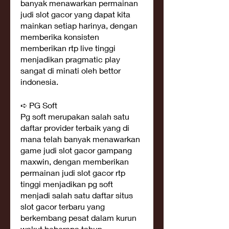
banyak menawarkan permainan 
judi slot gacor yang dapat kita 
mainkan setiap harinya, dengan 
memberika konsisten 
memberikan rtp live tinggi 
menjadikan pragmatic play 
sangat di minati oleh bettor 
indonesia.
➪ PG Soft
Pg soft merupakan salah satu 
daftar provider terbaik yang di 
mana telah banyak menawarkan 
game judi slot gacor gampang 
maxwin, dengan memberikan 
permainan judi slot gacor rtp 
tinggi menjadikan pg soft 
menjadi salah satu daftar situs 
slot gacor terbaru yang 
berkembang pesat dalam kurun 
wakut beberapa tahun 