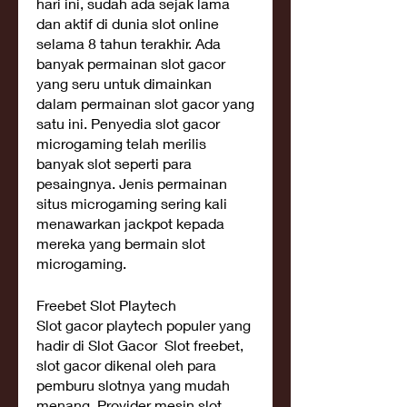
hari ini, sudah ada sejak lama 
dan aktif di dunia slot online 
selama 8 tahun terakhir. Ada 
banyak permainan slot gacor 
yang seru untuk dimainkan 
dalam permainan slot gacor yang 
satu ini. Penyedia slot gacor 
microgaming telah merilis 
banyak slot seperti para 
pesaingnya. Jenis permainan 
situs microgaming sering kali 
menawarkan jackpot kepada 
mereka yang bermain slot 
microgaming.
Freebet Slot Playtech
Slot gacor playtech populer yang 
hadir di Slot Gacor  Slot freebet, 
slot gacor dikenal oleh para 
pemburu slotnya yang mudah 
menang. Provider mesin slot 