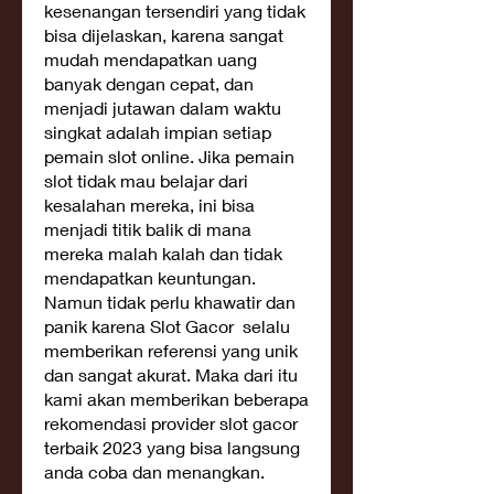
kesenangan tersendiri yang tidak 
bisa dijelaskan, karena sangat 
mudah mendapatkan uang 
banyak dengan cepat, dan 
menjadi jutawan dalam waktu 
singkat adalah impian setiap 
pemain slot online. Jika pemain 
slot tidak mau belajar dari 
kesalahan mereka, ini bisa 
menjadi titik balik di mana 
mereka malah kalah dan tidak 
mendapatkan keuntungan. 
Namun tidak perlu khawatir dan 
panik karena Slot Gacor  selalu 
memberikan referensi yang unik 
dan sangat akurat. Maka dari itu 
kami akan memberikan beberapa 
rekomendasi provider slot gacor 
terbaik 2023 yang bisa langsung 
anda coba dan menangkan.