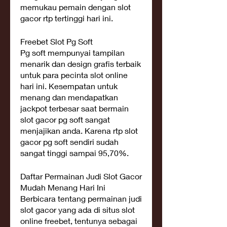
memukau pemain dengan slot 
gacor rtp tertinggi hari ini.
Freebet Slot Pg Soft
Pg soft mempunyai tampilan 
menarik dan design grafis terbaik 
untuk para pecinta slot online 
hari ini. Kesempatan untuk 
menang dan mendapatkan 
jackpot terbesar saat bermain 
slot gacor pg soft sangat 
menjajikan anda. Karena rtp slot 
gacor pg soft sendiri sudah 
sangat tinggi sampai 95,70%.
Daftar Permainan Judi Slot Gacor 
Mudah Menang Hari Ini
Berbicara tentang permainan judi 
slot gacor yang ada di situs slot 
online freebet, tentunya sebagai 