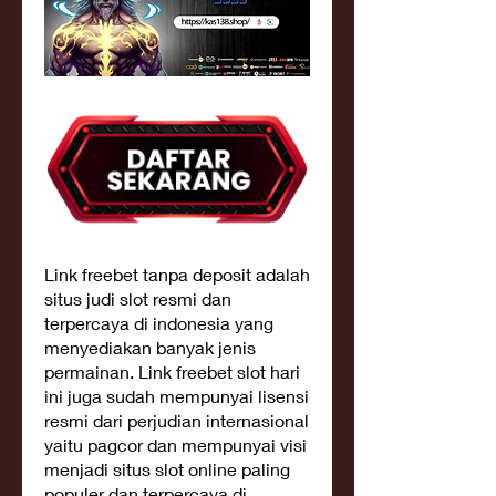
Link freebet tanpa deposit adalah 
situs judi slot resmi dan 
terpercaya di indonesia yang 
menyediakan banyak jenis 
permainan. Link freebet slot hari 
ini juga sudah mempunyai lisensi 
resmi dari perjudian internasional 
yaitu pagcor dan mempunyai visi 
menjadi situs slot online paling 
populer dan terpercaya di 