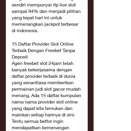
sendiri mempunyai rtp live slot 
sampai 94% dan menjadi pilihan 
yang tepat hari ini untuk 
memenangkan jackpot terbesar 
di indonesia.
15 Daftar Provider Slot Online 
Terbaik Dengan Freebet Tanpa 
Deposit
Agen freebet slot 24jam telah 
banyak bekerjasama dengan 
daftar provider terbaik di dunia 
yang senantiasa memberikan 
permainan judi slot gacor mudah 
menang. Ada 15 daftar kumpulan 
nama nama provider slot online 
yang dapat kita temukan dan 
mainkan setiap harinya di sini. 
Tentu semua bettor ingin 
mendapatkan kemenangan 