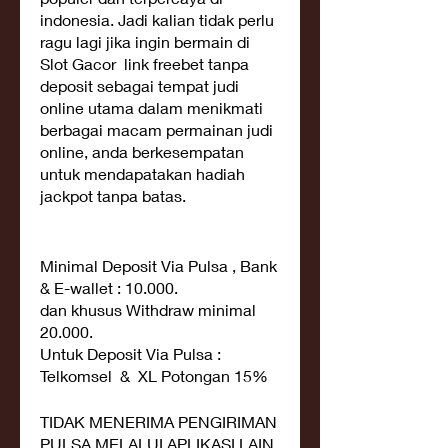
indonesia. Jadi kalian tidak perlu 
ragu lagi jika ingin bermain di 
Slot Gacor  link freebet tanpa 
deposit sebagai tempat judi 
online utama dalam menikmati 
berbagai macam permainan judi 
online, anda berkesempatan 
untuk mendapatakan hadiah 
jackpot tanpa batas.
Minimal Deposit Via Pulsa , Bank  
& E-wallet : 10.000.
dan khusus Withdraw minimal 
20.000.
Untuk Deposit Via Pulsa :
Telkomsel  &  XL Potongan 15%
TIDAK MENERIMA PENGIRIMAN 
PULSA MELALUI APLIKASI LAIN 