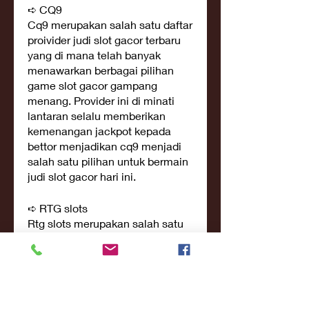
➪ CQ9
Cq9 merupakan salah satu daftar 
proivider judi slot gacor terbaru 
yang di mana telah banyak 
menawarkan berbagai pilihan 
game slot gacor gampang 
menang. Provider ini di minati 
lantaran selalu memberikan 
kemenangan jackpot kepada 
bettor menjadikan cq9 menjadi 
salah satu pilihan untuk bermain 
judi slot gacor hari ini.
➪ RTG slots
Rtg slots merupakan salah satu 
daftar provider yang telah banyak 
memberikan pilihan permainan 
judi slot gacor mudah menang. 
Dengan konsisten nya provider 
ini memberikan persentasi 