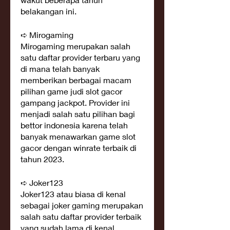
belakangan ini.
➪ Mirogaming
Mirogaming merupakan salah 
satu daftar provider terbaru yang 
di mana telah banyak 
memberikan berbagai macam 
pilihan game judi slot gacor 
gampang jackpot. Provider ini 
menjadi salah satu pilihan bagi 
bettor indonesia karena telah 
banyak menawarkan game slot 
gacor dengan winrate terbaik di 
tahun 2023.
➪ Joker123
Joker123 atau biasa di kenal 
sebagai joker gaming merupakan 
salah satu daftar provider terbaik 
yang sudah lama di kenal 