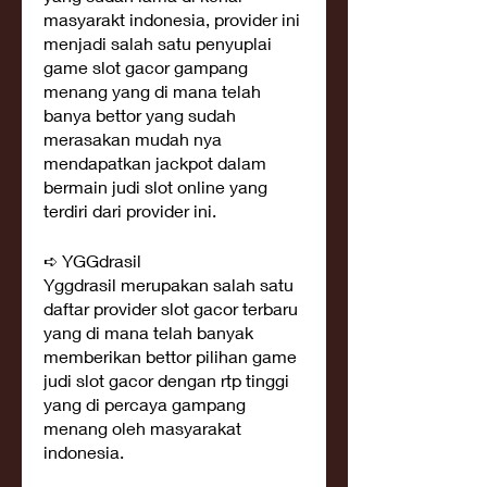
masyarakt indonesia, provider ini 
menjadi salah satu penyuplai 
game slot gacor gampang 
menang yang di mana telah 
banya bettor yang sudah 
merasakan mudah nya 
mendapatkan jackpot dalam 
bermain judi slot online yang 
terdiri dari provider ini.
➪ YGGdrasil
Yggdrasil merupakan salah satu 
daftar provider slot gacor terbaru 
yang di mana telah banyak 
memberikan bettor pilihan game 
judi slot gacor dengan rtp tinggi 
yang di percaya gampang 
menang oleh masyarakat 
indonesia.