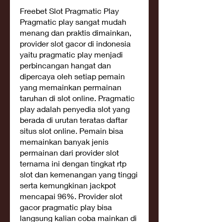
Freebet Slot Pragmatic Play
Pragmatic play sangat mudah 
menang dan praktis dimainkan, 
provider slot gacor di indonesia 
yaitu pragmatic play menjadi 
perbincangan hangat dan 
dipercaya oleh setiap pemain 
yang memainkan permainan 
taruhan di slot online. Pragmatic 
play adalah penyedia slot yang 
berada di urutan teratas daftar 
situs slot online. Pemain bisa 
memainkan banyak jenis 
permainan dari provider slot 
ternama ini dengan tingkat rtp 
slot dan kemenangan yang tinggi 
serta kemungkinan jackpot 
mencapai 96%. Provider slot 
gacor pragmatic play bisa 
langsung kalian coba mainkan di 