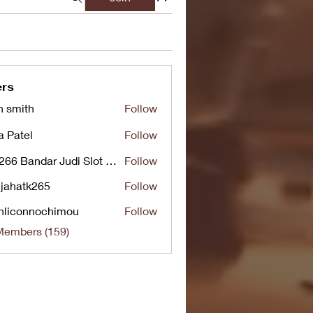
rs
n smith
Follow
a Patel
Follow
UG266 Bandar Judi Slot Online Live RTP Slot Gacor Tertinggi
Follow
jahatk265
Follow
tk265
nliconnochimou
Follow
nnochimou
Members (159)