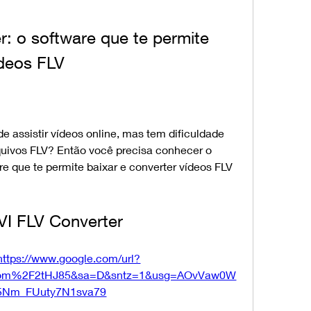
: o software que te permite 
ídeos FLV
 assistir vídeos online, mas tem dificuldade 
rquivos FLV? Então você precisa conhecer o 
e que te permite baixar e converter vídeos FLV 
VI FLV Converter
https://www.google.com/url?
com%2F2tHJ85&sa=D&sntz=1&usg=AOvVaw0W
5Nm_FUuty7N1sva79