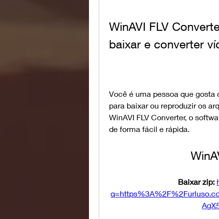
WinAVI FLV Converter
baixar e converter v
Você é uma pessoa que gosta de
para baixar ou reproduzir os a
WinAVI FLV Converter, o softwar
de forma fácil e rápida.
WinA
Baixar zip: 
q=https%3A%2F%2Furluso.
AgX