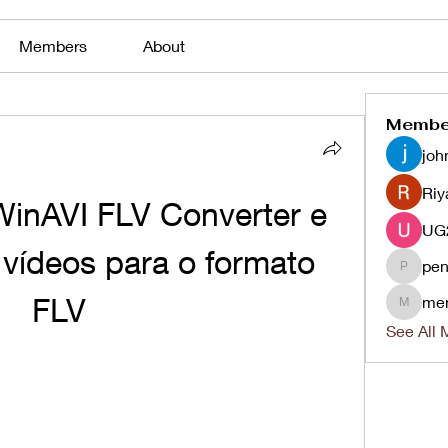
Members
About
Membe
joh
Riy
WinAVI FLV Converter e 
vídeos para o formato 
pen
penjaha
FLV
me
menlico
See All 