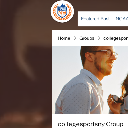
Featured Post
NCAA
Home
Groups
collegespor
collegesportsny Group