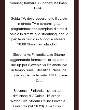
Schuller, Kamara, Suhonen; Kallman, 
Pukki. 

Guida TV: dove vedere tutto il calcio 
in diretta TV e streaming La 
programmazione completa di tutto il 
calcio in diretta tv e streaming, con le 
partite di calcio in tv oggi e stasera. 
18.00 Slovenia-Finlandia ( ...

Slovenia vs Finlandia Live Stiamo 
aggiornando formazioni di squadra e 
line-up per Slovenia vs Finlandia live 
in tempo reale. Classifica. Nessuna 
corrispondenza trovata. H2H. ultime 
2, ...

Slovenia – Finlandia. live stream, 
diffusione di / Calcio. 16 ore fa — 
Watch Live Stream Online Slovenia - 
Finlandia (14.10.23). Live Stream 