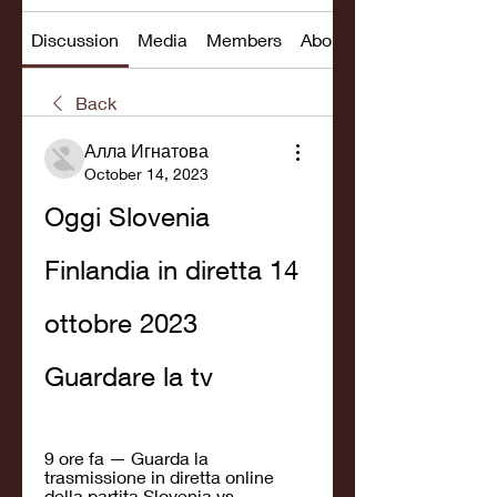
Discussion
Media
Members
About
Back
Алла Игнатова
October 14, 2023
Oggi Slovenia 
Finlandia in diretta 14 
ottobre 2023 
Guardare la tv
9 ore fa — Guarda la 
trasmissione in diretta online 
della partita Slovenia vs 