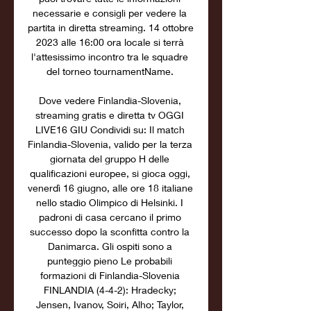
necessarie e consigli per vedere la 
partita in diretta streaming. 14 ottobre 
2023 alle 16:00 ora locale si terrà 
l'attesissimo incontro tra le squadre 
del torneo tournamentName. 

Dove vedere Finlandia-Slovenia, 
streaming gratis e diretta tv OGGI 
LIVE16 GIU Condividi su: Il match 
Finlandia-Slovenia, valido per la terza 
giornata del gruppo H delle 
qualificazioni europee, si gioca oggi, 
venerdì 16 giugno, alle ore 18 italiane 
nello stadio Olimpico di Helsinki. I 
padroni di casa cercano il primo 
successo dopo la sconfitta contro la 
Danimarca. Gli ospiti sono a 
punteggio pieno Le probabili 
formazioni di Finlandia-Slovenia 
FINLANDIA (4-4-2): Hradecky; 
Jensen, Ivanov, Soiri, Alho; Taylor, 