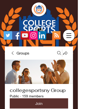
Groups
collegesportsny Group
Public
·
159 members
Join