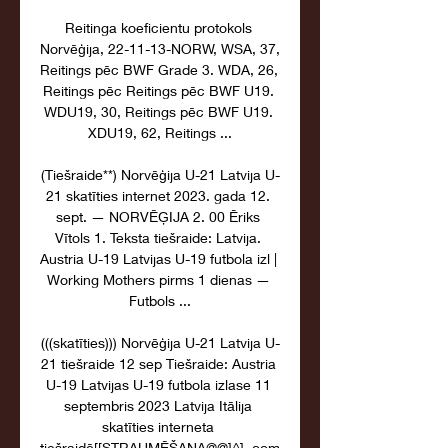
Reitinga koeficientu protokols 
Norvēģija, 22-11-13-NORW, WSA, 37, 
Reitings pēc BWF Grade 3. WDA, 26, 
Reitings pēc Reitings pēc BWF U19. 
WDU19, 30, Reitings pēc BWF U19. 
XDU19, 62, Reitings ...

(Tiešraide**) Norvēģija U-21 Latvija U-
21 skatīties internet 2023. gada 12. 
sept. — NORVĒĢIJA 2. 00 Ēriks 
Vītols 1. Teksta tiešraide: Latvija. 
Austria U-19 Latvijas U-19 futbola izl | 
Working Mothers pirms 1 dienas — 
Futbols ...

(((skatīties))) Norvēģija U-21 Latvija U-
21 tiešraide 12 sep Tiešraide: Austria 
U-19 Latvijas U-19 futbola izlase 11 
septembris 2023 Latvija Itālija 
skatīties interneta 
tiešraidē[[STRAUMĒŠANA@@]^]. com 