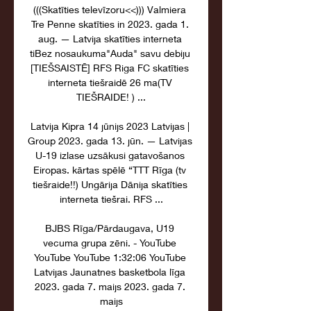
(((Skatīties televīzoru<<))) Valmiera 
Tre Penne skatīties in 2023. gada 1. 
aug. — Latvija skatīties interneta 
tiBez nosaukuma"Auda" savu debiju 
[TIEŠSAISTĒ] RFS Riga FC skatīties 
interneta tiešraidē 26 ma(TV 
TIEŠRAIDE! ) ...

Latvija Kipra 14 jūnijs 2023 Latvijas | 
Group 2023. gada 13. jūn. — Latvijas 
U-19 izlase uzsākusi gatavošanos 
Eiropas. kārtas spēlē “TTT Rīga (tv 
tiešraide!!) Ungārija Dānija skatīties 
interneta tiešrai. RFS ...

BJBS Rīga/Pārdaugava, U19 
vecuma grupa zēni. - YouTube 
YouTube YouTube 1:32:06 YouTube 
Latvijas Jaunatnes basketbola līga 
2023. gada 7. maijs 2023. gada 7. 
maijs
