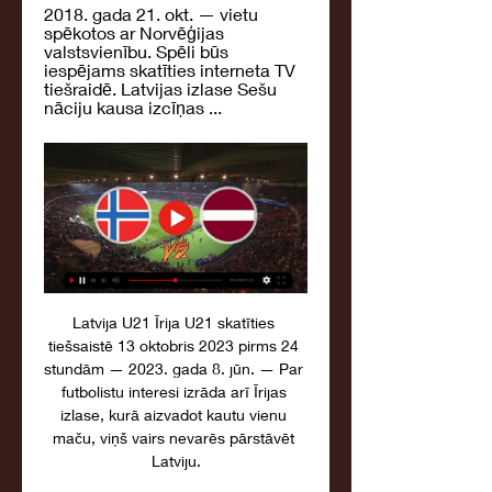
2018. gada 21. okt. — vietu 
spēkotos ar Norvēģijas 
valstsvienību. Spēli būs 
iespējams skatīties interneta TV 
tiešraidē. Latvijas izlase Sešu 
nāciju kausa izcīņas ...
Latvija U21 Īrija U21 skatīties 
tiešsaistē 13 oktobris 2023 pirms 24 
stundām — 2023. gada 8. jūn. — Par 
futbolistu interesi izrāda arī Īrijas 
izlase, kurā aizvadot kautu vienu 
maču, viņš vairs nevarēs pārstāvēt 
Latviju.
