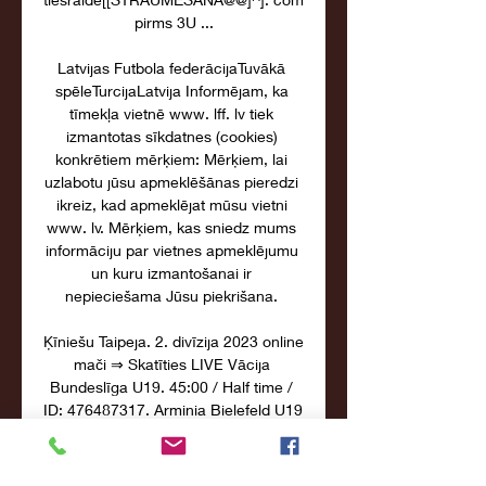
pirms 3U ...

Latvijas Futbola federācijaTuvākā 
spēleTurcijaLatvija Informējam, ka 
tīmekļa vietnē www. lff. lv tiek 
izmantotas sīkdatnes (cookies) 
konkrētiem mērķiem: Mērķiem, lai 
uzlabotu jūsu apmeklēšānas pieredzi 
ikreiz, kad apmeklējat mūsu vietni 
www. lv. Mērķiem, kas sniedz mums 
informāciju par vietnes apmeklējumu 
un kuru izmantošanai ir 
nepieciešama Jūsu piekrišana. 

Ķīniešu Taipeja. 2. divīzija 2023 online 
mači ⇒ Skatīties LIVE Vācija 
Bundeslīga U19. 45:00 / Half time / 
ID: 476487317. Arminia Bielefeld U19 
0; Borussia Dortmund U19 1. Visi 
notikumi. Futbols · Japan. J-League · 
South ...
