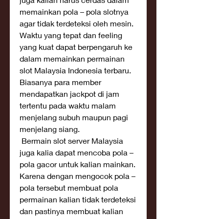
memainkan pola – pola slotnya 
agar tidak terdeteksi oleh mesin. 
Waktu yang tepat dan feeling 
yang kuat dapat berpengaruh ke 
dalam memainkan permainan 
slot Malaysia Indonesia terbaru. 
Biasanya para member 
mendapatkan jackpot di jam 
tertentu pada waktu malam 
menjelang subuh maupun pagi 
menjelang siang.
 Bermain slot server Malaysia 
juga kalia dapat mencoba pola – 
pola gacor untuk kalian mainkan. 
Karena dengan mengocok pola – 
pola tersebut membuat pola 
permainan kalian tidak terdeteksi 
dan pastinya membuat kalian 