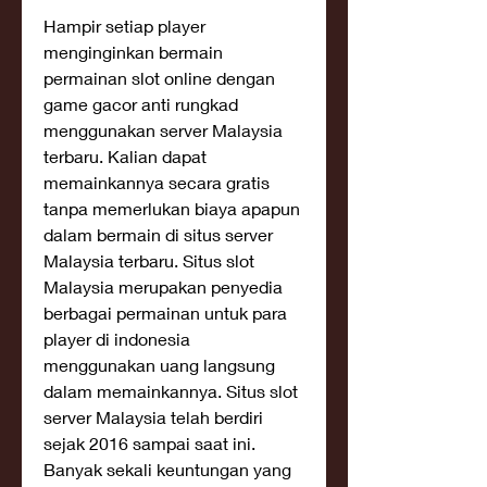
Hampir setiap player 
menginginkan bermain 
permainan slot online dengan 
game gacor anti rungkad 
menggunakan server Malaysia 
terbaru. Kalian dapat 
memainkannya secara gratis 
tanpa memerlukan biaya apapun 
dalam bermain di situs server 
Malaysia terbaru. Situs slot 
Malaysia merupakan penyedia 
berbagai permainan untuk para 
player di indonesia 
menggunakan uang langsung 
dalam memainkannya. Situs slot 
server Malaysia telah berdiri 
sejak 2016 sampai saat ini. 
Banyak sekali keuntungan yang 