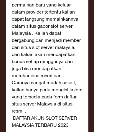
permainan baru yang keluar 
dalam provider tertentu kalian 
dapat langsung memainkannya 
dalam situs gacor slot server 
Malaysia . Kalian dapat 
bergabung dan menjadi member 
dari situs slot server malaysia, 
dan kalian akan mendapatkan 
bonus setiap minggunya dan 
juga bisa mendapatkan 
merchandise resmi dari . 
Caranya sangat mudah sekali, 
kalian hanya perlu mengisi kolom 
yang tersedia pada form daftar 
situs server Malaysia di situs 
resmi .
 DAFTAR AKUN SLOT SERVER 
MALAYSIA TERBARU 2023