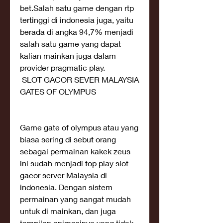
bet.Salah satu game dengan rtp 
tertinggi di indonesia juga, yaitu 
berada di angka 94,7% menjadi 
salah satu game yang dapat 
kalian mainkan juga dalam 
provider pragmatic play.
 SLOT GACOR SEVER MALAYSIA 
GATES OF OLYMPUS 
Game gate of olympus atau yang 
biasa sering di sebut orang 
sebagai permainan kakek zeus 
ini sudah menjadi top play slot 
gacor server Malaysia di 
indonesia. Dengan sistem 
permainan yang sangat mudah 
untuk di mainkan, dan juga 
tampilan animasinya yang tidak 