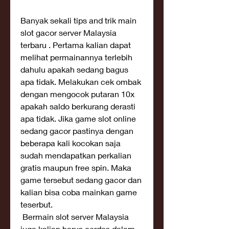
Banyak sekali tips and trik main 
slot gacor server Malaysia 
terbaru . Pertama kalian dapat 
melihat permainannya terlebih 
dahulu apakah sedang bagus 
apa tidak. Melakukan cek ombak 
dengan mengocok putaran 10x 
apakah saldo berkurang derasti 
apa tidak. Jika game slot online 
sedang gacor pastinya dengan 
beberapa kali kocokan saja 
sudah mendapatkan perkalian 
gratis maupun free spin. Maka 
game tersebut sedang gacor dan 
kalian bisa coba mainkan game 
teserbut.
 Bermain slot server Malaysia 
juga kalian harus cerdas dalam 