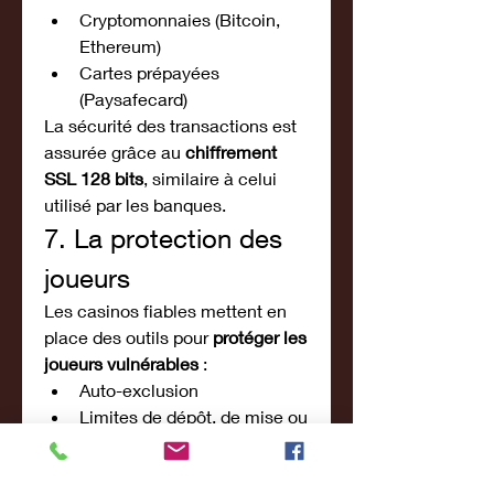
Cryptomonnaies (Bitcoin, 
Ethereum)
Cartes prépayées 
(Paysafecard)
La sécurité des transactions est 
assurée grâce au 
chiffrement 
SSL 128 bits
, similaire à celui 
utilisé par les banques.
7. La protection des 
joueurs
Les casinos fiables mettent en 
place des outils pour 
protéger les 
joueurs vulnérables
 :
Auto-exclusion
Limites de dépôt, de mise ou 
de temps de jeu
Sensibilisation à la 