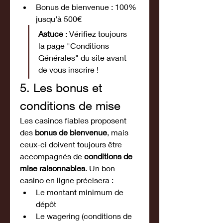
Bonus de bienvenue : 100% 
jusqu’à 500€
Astuce
 : Vérifiez toujours 
la page "Conditions 
Générales" du site avant 
de vous inscrire !
5. Les bonus et 
conditions de mise
Les casinos fiables proposent 
des 
bonus de bienvenue
, mais 
ceux-ci doivent toujours être 
accompagnés de 
conditions de 
mise raisonnables
. Un bon 
casino en ligne précisera :
Le montant minimum de 
dépôt
Le wagering (conditions de 