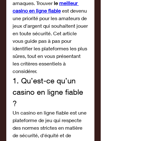
arnaques. Trouver 
le 
meilleur 
casino en ligne fiable
 est devenu 
une priorité pour les amateurs de 
jeux d'argent qui souhaitent jouer 
en toute sécurité. Cet article 
vous guide pas à pas pour 
identifier les plateformes les plus 
sûres, tout en vous présentant 
les critères essentiels à 
considérer.
1. Qu’est-ce qu’un 
casino en ligne fiable 
?
Un casino en ligne fiable est une 
plateforme de jeu qui respecte 
des normes strictes en matière 
de sécurité, d'équité et de 