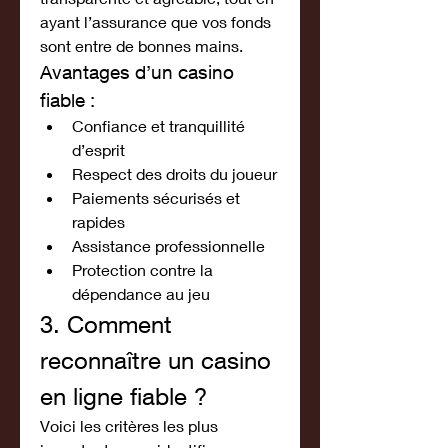
ayant l’assurance que vos fonds 
sont entre de bonnes mains.
Avantages d’un casino 
fiable :
Confiance et tranquillité 
d’esprit
Respect des droits du joueur
Paiements sécurisés et 
rapides
Assistance professionnelle
Protection contre la 
dépendance au jeu
3. Comment 
reconnaître un casino 
en ligne fiable ?
Voici les critères les plus 