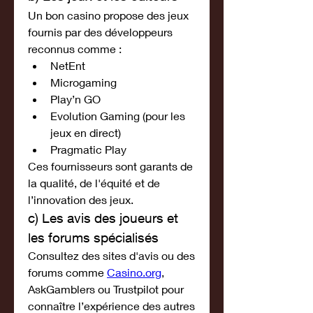
Un bon casino propose des jeux 
fournis par des développeurs 
reconnus comme :
NetEnt
Microgaming
Play’n GO
Evolution Gaming (pour les 
jeux en direct)
Pragmatic Play
Ces fournisseurs sont garants de 
la qualité, de l'équité et de 
l’innovation des jeux.
c) Les avis des joueurs et 
les forums spécialisés
Consultez des sites d'avis ou des 
forums comme 
Casino.org
, 
AskGamblers ou Trustpilot pour 
connaître l’expérience des autres 