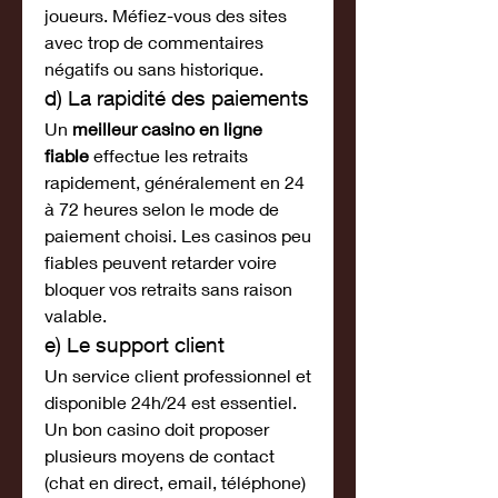
joueurs. Méfiez-vous des sites 
avec trop de commentaires 
négatifs ou sans historique.
d) La rapidité des paiements
Un 
meilleur casino en ligne 
fiable
 effectue les retraits 
rapidement, généralement en 24 
à 72 heures selon le mode de 
paiement choisi. Les casinos peu 
fiables peuvent retarder voire 
bloquer vos retraits sans raison 
valable.
e) Le support client
Un service client professionnel et 
disponible 24h/24 est essentiel. 
Un bon casino doit proposer 
plusieurs moyens de contact 
(chat en direct, email, téléphone) 