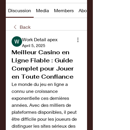
Discussion
Media
Members
About
Back
Work Detail apex
April 5, 2025
Meilleur Casino en
Ligne Fiable : Guide
Complet pour Jouer
en Toute Confiance
Le monde du jeu en ligne a 
connu une croissance 
exponentielle ces dernières 
années. Avec des milliers de 
plateformes disponibles, il peut 
être difficile pour les joueurs de 
distinguer les sites sérieux des 